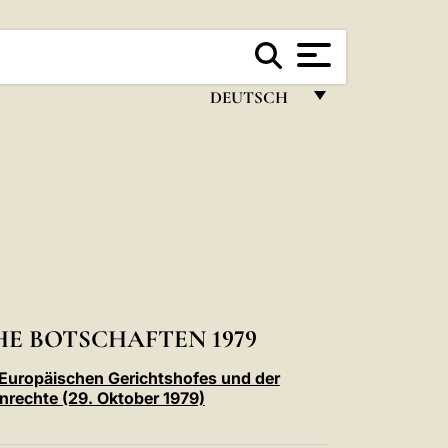
DEUTSCH
FRANÇAIS
ENGLISH
ITALIANO
PORTUGUÊS
ESPAÑOL
DEUTSCH
E BOTSCHAFTEN 1979
POLSKI
Europäischen Gerichtshofes und der
rechte (29. Oktober 1979)
العربيّة