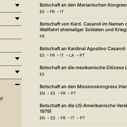
Botschaft an den Marianischen Kongress
-
-
ES
FR
IT
Botschaft von Kard. Casaroli im Namen d
Wallfahrt ehemaliger Soldaten und Krie
FR
Botschaft an Kardinal Agostino Casaroli (
-
-
-
-
ES
FR
IT
LA
PT
Botschaft an die mexikanische Diözese L
ES
Botschaft an den Missionskongress Irlan
-
-
-
EN
ES
FR
PT
el
Botschaft an die US-Amerikanische Verei
1979)
-
-
-
-
EN
ES
FR
IT
PT