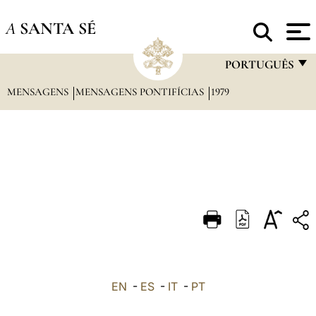
A
SANTA SÉ
PORTUGUÊS
MENSAGENS
MENSAGENS PONTIFÍCIAS
1979
FRANÇAIS
ENGLISH
ITALIANO
PORTUGUÊS
ESPAÑOL
DEUTSCH
POLSKI
العربيّة
EN
-
ES
-
IT
-
PT
中文