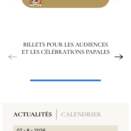
LATINE
BILLETS POUR LES AUDIENCES
ET LES CÉLÉBRATIONS PAPALES
A
N
ACTUALITÉS
CALENDRIER
G
A
A
0
G
V
07 - 8 - 2026