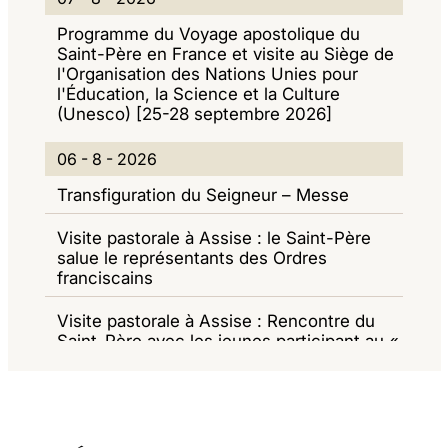
C
7
I
I
Programme du Voyage apostolique du
T
-
O
G
Saint-Père en France et visite au Siège de
l'Organisation des Nations Unies pour
U
8
R
A
l'Éducation, la Science et la Culture
A
-
N
Z
(Unesco) [25-28 septembre 2026]
L
2
A
I
0
06 - 8 - 2026
I
0
M
O
6
Transfiguration du Seigneur – Messe
T
2
E
N
-
É
6
N
E
Visite pastorale à Assise : le Saint-Père
8
S
salue le représentants des Ordres
T
-
franciscains
I
2
Visite pastorale à Assise : Rencontre du
0
Saint-Père avec les jeunes participant au «
2
Go! Franciscan Youth Meeting 2026 »
6
Visite pastorale du Saint-Père à la basilique
Sainte-Marie-des-Anges - Assise