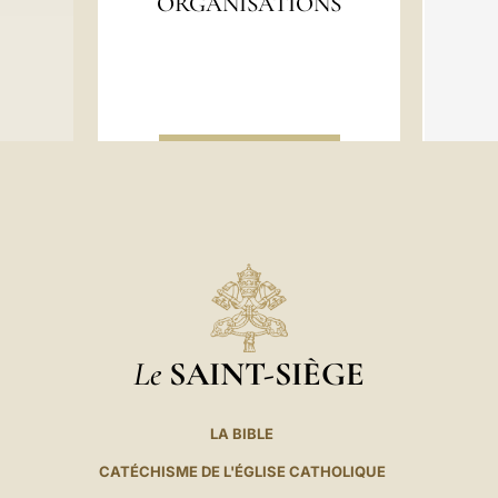
A
ORGANISATIONS
IX Siècle
I
VIII Siècle
N
VII Siècle
S
VI Siècle
P
V Siècle
O
IV Siècle
N
III Siècle
T
II Siècle
I
I Siècle
F
E
Le
S
SAINT-SIÈGE
LA BIBLE
CATÉCHISME DE L'ÉGLISE CATHOLIQUE