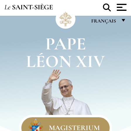
Le
SAINT-SIÈGE
FRANÇAIS
FRANÇAIS
PAPE
ENGLISH
LÉON XIV
ITALIANO
PORTUGUÊS
ESPAÑOL
DEUTSCH
POLSKI
العربيّة
中文
MAGISTERIUM