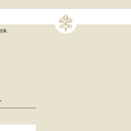
IER
R