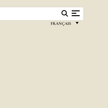
FRANÇAIS
FRANÇAIS
ENGLISH
ITALIANO
PORTUGUÊS
ESPAÑOL
DEUTSCH
POLSKI
العربيّة