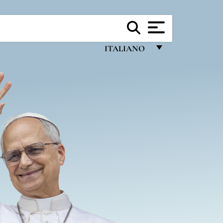
ITALIANO
FRANÇAIS
ENGLISH
ITALIANO
PORTUGUÊS
ESPAÑOL
DEUTSCH
POLSKI
العربيّة