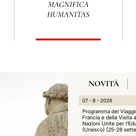
AD ASSISI
A
N
NOVITÀ
G
A
N
0
07 - 8 - 2026
G
V
O
7
Programma del Viaggio
I
I
Francia e della Visita 
V
-
Nazioni Unite per l’Ed
O
G
(Unesco) [25-28 sett
I
8