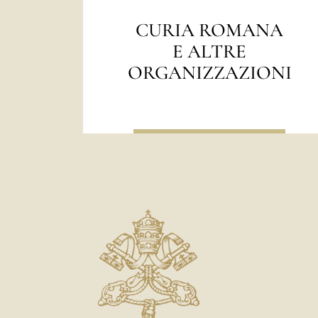
A
XVIII Secolo
Z
CURIA ROMANA
XVII Secolo
E ALTRE
I
XVI Secolo
ORGANIZZAZIONI
XV Secolo
O
XIV Secolo
N
XIII Secolo
E
XII Secolo
S
XI Secolo
O
X Secolo
IX Secolo
M
VIII Secolo
M
VII Secolo
I
VI Secolo
P
V Secolo