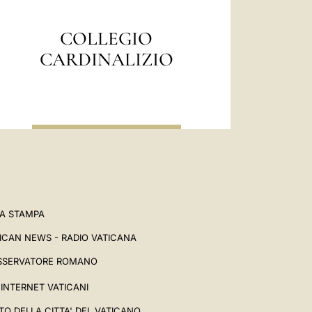
del Santo Padre Leone XIV con i
al "Go! Franciscan Youth Meeting
COLLEGIO
o 2026]
CARDINALIZIO
- Sala Stampa
e fraternità "Cantico di pace"
- Sala Stampa
A STAMPA
ICAN NEWS - RADIO VATICANA
SSERVATORE ROMANO
I INTERNET VATICANI
TO DELLA CITTA' DEL VATICANO