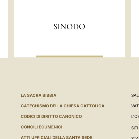
0
0
Programma - Incontro 
Giovani partecipanti 
-
2
2006" Assisi [6 agost
SINODO
7
6
Bollettino quotidiano 
-
2
29 - 7 - 2026
2
9
Incontro di preghiera 
0
-
Bollettino quotidiano 
2
7
6
-
LA SACRA BIBBIA
SAL
2
CATECHISMO DELLA CHIESA CATTOLICA
VAT
0
CODICI DI DIRITTO CANONICO
L'O
2
CONCILI ECUMENICI
SIT
ATTI UFFICIALI DELLA SANTA SEDE
STA