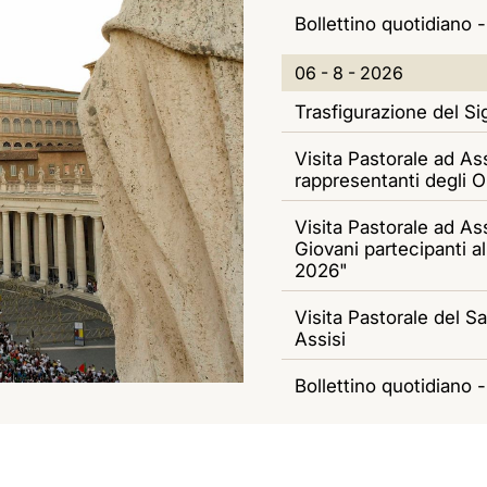
R
A
Bollettino quotidiano 
T
-
N
Z
0
À
2
06 - 8 - 2026
A
I
6
0
Trasfigurazione del S
M
O
-
2
Visita Pastorale ad Ass
E
N
rappresentanti degli O
8
6
N
E
Visita Pastorale ad As
-
Giovani partecipanti 
T
2
2026"
I
0
Visita Pastorale del S
Assisi
2
Bollettino quotidiano 
6
0
05 - 8 - 2026
5
Udienza Generale