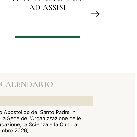
PR
PIETRO
CALENDARIO
 Apostolico del Santo Padre in
alla Sede dell’Organizzazione delle
ucazione, la Scienza e la Cultura
embre 2026]