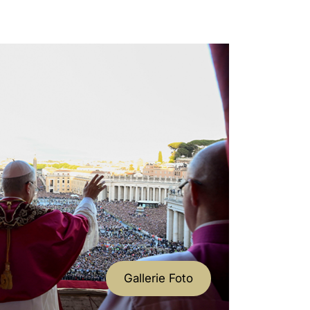
- Sala Stampa
anto Padre in occasione della 144ma
dei Cavalieri di Colombo [Denver, 4-
- Sala Stampa
- Sala Stampa
nto Padre in occasione della VII
la Gioventù in Ecuador [Ibarra, 31
Gallerie Foto