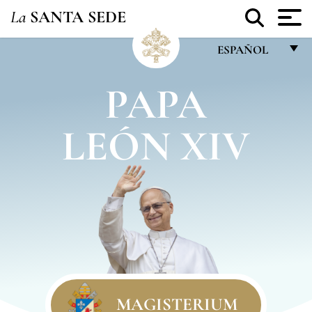
La
SANTA SEDE
ESPAÑOL
FRANÇAIS
PAPA
ENGLISH
LEÓN XIV
ITALIANO
PORTUGUÊS
ESPAÑOL
DEUTSCH
POLSKI
العربيّة
中文
MAGISTERIUM