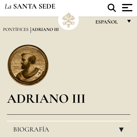
La
SANTA SEDE
ESPAÑOL
PONTÍFICES
ADRIANO III
FRANÇAIS
ENGLISH
ITALIANO
PORTUGUÊS
ESPAÑOL
DEUTSCH
ADRIANO III
POLSKI
العربيّة
BIOGRAFÍA
中文
▸