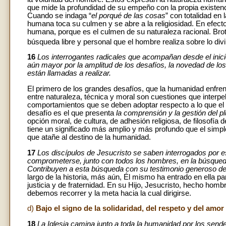
que mide la profundidad de su empeño con la propia existen
Cuando se indaga “
el porqué de las cosas
” con totalidad en
humana toca su culmen y se abre a la religiosidad. En efecto
humana, porque es el culmen de su naturaleza racional. Brota
búsqueda libre y personal que el hombre realiza sobre lo divi
16
Los interrogantes radicales que acompañan desde el inici
aún mayor por la amplitud de los desafíos, la novedad de lo
están llamadas a realizar.
El primero de los grandes desafíos, que la humanidad enfren
entre naturaleza, técnica y moral son cuestiones que interpel
comportamientos que se deben adoptar respecto a lo que el
desafío es el que presenta
la comprensión y la gestión del p
opción moral, de cultura, de adhesión religiosa, de filosofía d
tiene un significado más amplio y más profundo que el simp
que atañe al destino de la humanidad.
17
Los discípulos de Jesucristo se saben interrogados por e
comprometerse, junto con todos los hombres, en la búsqueda 
Contribuyen a esta búsqueda con su testimonio generoso de
largo de la historia, más aún, Él mismo ha entrado en ella pa
justicia y de fraternidad. En su Hijo, Jesucristo, hecho hom
debemos recorrer y la meta hacia la cual dirigirse.
d)
Bajo el signo de la solidaridad, del respeto y del amor
18
La Iglesia camina junto a toda la humanidad por los sende