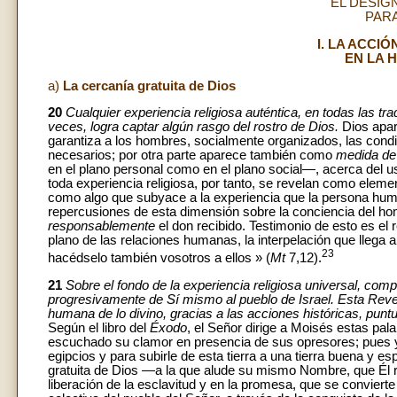
EL DESIG
PAR
I. LA ACCI
EN LA H
a)
La cercanía gratuita de Dios
20
Cualquier experiencia religiosa auténtica, en todas las tr
veces, logra captar algún rasgo del rostro de Dios.
Dios apa
garantiza a los hombres, socialmente organizados, las condi
necesarios; por otra parte aparece también como
medida de 
en el plano personal como en el plano social—, acerca del
toda experiencia religiosa, por tanto, se revelan como eleme
como algo que subyace a la experiencia que la persona hum
repercusiones de esta dimensión sobre la conciencia del hom
responsablemente
el don recibido. Testimonio de esto es el 
plano de las relaciones humanas, la interpelación que llega
23
hacédselo también vosotros a ellos » (
Mt
7,12).
21
Sobre el fondo de la experiencia religiosa universal, co
progresivamente de Sí mismo al pueblo de Israel. Esta Rev
humana de lo divino, gracias a las acciones históricas, punt
Según el libro del
Éxodo
, el Señor dirige a Moisés estas pala
escuchado su clamor en presencia de sus opresores; pues ya
egipcios y para subirle de esta tierra a una tierra buena y es
gratuita de Dios —a la que alude su mismo Nombre, que Él 
liberación de la esclavitud y en la promesa, que se convierte 