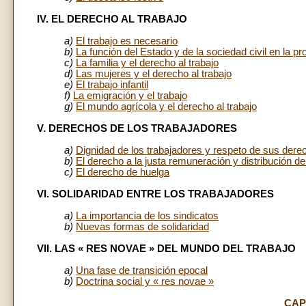
IV. EL DERECHO AL TRABAJO
a)
El trabajo es necesario
b)
La función del Estado y de la sociedad civil en la p
c)
La familia y el derecho al trabajo
d)
Las mujeres y el derecho al trabajo
e)
El trabajo infantil
f)
La emigración y el trabajo
g)
El mundo agrícola y el derecho al trabajo
V. DERECHOS DE LOS TRABAJADORES
a)
Dignidad de los trabajadores y respeto de sus dere
b)
El derecho a la justa remuneración y distribución de
c)
El derecho de huelga
VI. SOLIDARIDAD ENTRE LOS TRABAJADORES
a)
La importancia de los sindicatos
b)
Nuevas formas de solidaridad
VII. LAS « RES NOVAE » DEL MUNDO DEL TRABAJO
a)
Una fase de transición epocal
b)
Doctrina social y « res novae »
CAP