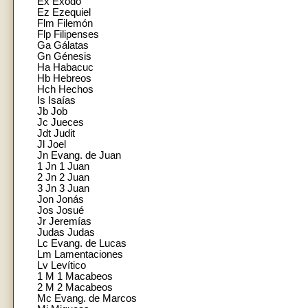
Ex Exodo
Ez Ezequiel
Flm Filemón
Flp Filipenses
Ga Gálatas
Gn Génesis
Ha Habacuc
Hb Hebreos
Hch Hechos
Is Isaías
Jb Job
Jc Jueces
Jdt Judit
Jl Joel
Jn Evang. de Juan
1 Jn 1 Juan
2 Jn 2 Juan
3 Jn 3 Juan
Jon Jonás
Jos Josué
Jr Jeremías
Judas Judas
Lc Evang. de Lucas
Lm Lamentaciones
Lv Levítico
1 M 1 Macabeos
2 M 2 Macabeos
Mc Evang. de Marcos