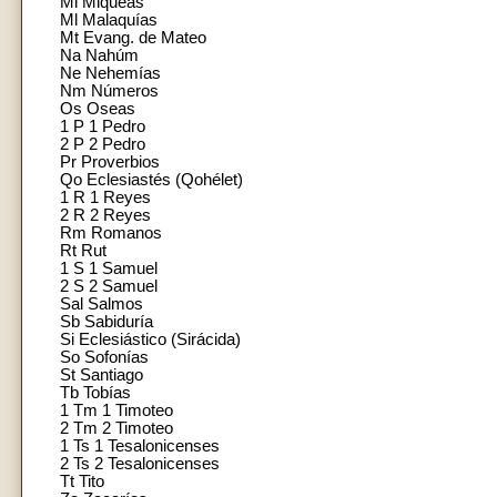
Mi Miqueas
Ml Malaquías
Mt Evang. de Mateo
Na Nahúm
Ne Nehemías
Nm Números
Os Oseas
1 P 1 Pedro
2 P 2 Pedro
Pr Proverbios
Qo Eclesiastés (Qohélet)
1 R 1 Reyes
2 R 2 Reyes
Rm Romanos
Rt Rut
1 S 1 Samuel
2 S 2 Samuel
Sal Salmos
Sb Sabiduría
Si Eclesiástico (Sirácida)
So Sofonías
St Santiago
Tb Tobías
1 Tm 1 Timoteo
2 Tm 2 Timoteo
1 Ts 1 Tesalonicenses
2 Ts 2 Tesalonicenses
Tt Tito