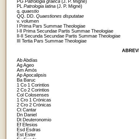
PG
Patrologia graeca
(J. P. Migné)
PL
Patrologia latina
(J. P. Migné)
q.
quaestio
QQ. DD.
Quaestiones disputatae
v. volumen
I Prima Pars Summae Theologiae
I-II Prima Secundae Partis Summae Theologiae
II-II Secunda Secundae Partis Summae Theologiae
III Tertia Pars Summae Theologiae
ABREV
Ab Abdías
Ag Ageo
Am Amós
Ap Apocalipsis
Ba Baruc
1 Co 1 Corintios
2 Co 2 Corintios
Col Colosenses
1 Cro 1 Crónicas
2 Cro 2 Crónicas
Ct Cantar
Dn Daniel
Dt Deuteronomio
Ef Efesios
Esd Esdras
Est Ester