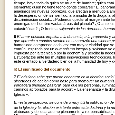
tiempo, haya todavía quien se muere de hambre; quién está
elemental; quién no tiene techo donde cobijarse? El panoram
añadimos las nuevas pobrezas, que afectan a menudo a amb
la desesperación del sin sentido, a la insidia de la droga, a
discriminación social... ¿Podemos quedar al margen ante la
enemigas del hombre vastas áreas del planeta? ¿O ante lo
catastróficas? ¿O frente al
vilipendio de los derechos huma
6
El amor cristiano impulsa a la denuncia, a la propuesta y a
que apremia a cuantos sienten en su corazón una sincera pre
humanidad comprende cada vez con mayor claridad que se hal
común, inspirada por un
humanismo integral y solidario
: ve 
impuesta por la técnica o por la economía y percibe la nec
Estupefactos ante las múltiples innovaciones tecnológicas,
esté orientado al verdadero bien de la humanidad de hoy y 
b)
El significado del documento
7
El cristiano sabe que puede encontrar en la doctrina social de
directrices de acción como base para promover un humanismo i
verdadera prioridad pastoral
, para que las personas, ilumina
caminos apropiados para la acción: « La enseñanza y la difus
5
Iglesia ».
En esta perspectiva, se consideró muy útil la publicación de
de la Iglesia y la relación existente entre esta doctrina y la 
elaborado y del cual asume plenamente la responsabilidad, s