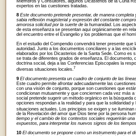
Miembros y Consultores, algunos Dicasterios de la Curia R
expertos en las cuestiones tratadas.
8
Este documento pretende presentar, de manera completa y s
sabia reflexión magisterial y expresión del constante compromi
amorosa solicitud por la suerte de la humanidad
. Los aspect
de esta enseñanza se presentan aquí orgánicamente en rela
del encuentro entre el Evangelio y los problemas que el homb
En el estudio del Compendio convendrá tener presente que l
autoridad. Junto a los documentos conciliares y a las encícl
elaborados por los Dicasterios de la Santa Sede. Como es sa
se trata de diferentes grados de enseñanza. El documento, q
doctrina social, deja a las Conferencias Episcopales la resp
7
diversas situaciones locales.
9
El documento presenta un cuadro de conjunto de las líneas
Este cuadro permite afrontar adecuadamente las cuestiones
con una visión de conjunto, porque son cuestiones que está
condicionan mutuamente y que conciernen cada vez más a tod
social pretende sugerir un método orgánico en la búsqueda de
opciones respondan a la realidad y para que la solidaridad 
situaciones actuales. Los principios se exigen y se iluminan
de la Revelación del amor que Dios tiene por la persona hu
tiempo y el cambio de los contextos sociales requerirán una
expuestos, para interpretar los nuevos signos de los tiempos
10
El documento se propone como un instrumento para el di