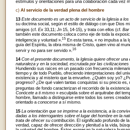
estímulos y orientaciones para una colaboración cada vez má
c)
Al servicio de la verdad plena del hombre
13
Este documento es un acto de servicio de la Iglesia a l
su doctrina social, según el estilo de diálogo con que Dios
amigos (cf.
Ex
33,11;
Jn
15, 14-15), y trata con ellos (cf.
Ba
también este documento coloca como eje de toda la exposici
15
inteligencia y voluntad ».
En esta tarea, « no impulsa a la I
guía del Espíritu, la obra misma de Cristo, quien vino al mun
16
servir y no para ser servido ».
14
Con el presente documento, la Iglesia quiere ofrecer una 
naturaleza y en la sociedad, escrutada por las civilizacione
Hundiendo sus raíces en un pasado con frecuencia milenario, é
tiempo y de todo Pueblo, ofreciendo interpretaciones del uni
existencia y al misterio que la envuelve. ¿Quién soy yo? ¿Por
progreso? ¿De qué valen tantas conquistas si su precio es,
preguntas de fondo caracterizan el recorrido de la existenci
Conócete a ti mismo
» esculpida sobre el arquitrabe del tem
hombre, llamado a distinguirse entre todos los seres creado
orientado a
conocerse a sí mismo.
15
La orientación que se imprime a la existencia, a la conviv
dadas a los interrogantes sobre el lugar del hombre en la na
trata de ofrecer su contribución
. El significado profundo de l
verdad, capaz de ofrecer dirección y plenitud a la vida
,
búsque
la voluntad del hombre. Éstos expresan la naturaleza humana