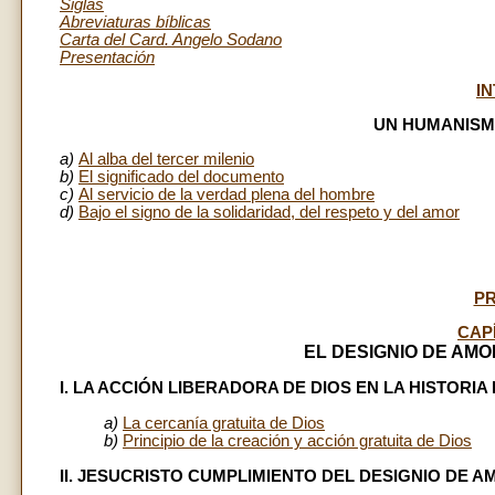
Siglas
Abreviaturas bíblicas
Carta del Card. Angelo Sodano
Presentación
I
UN HUMANISM
a)
Al alba del tercer milenio
b)
El significado del documento
c)
Al servicio de la verdad plena del hombre
d)
Bajo el signo de la solidaridad, del respeto y del amor
PR
CAP
EL DESIGNIO DE AMO
I. LA ACCIÓN LIBERADORA DE DIOS EN LA HISTORIA
a)
La cercanía gratuita de Dios
b)
Principio de la creación y acción gratuita de Dios
II. JESUCRISTO CUMPLIMIENTO DEL DESIGNIO DE 