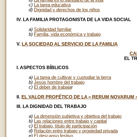
b)
La familia es el santuario de la vida
c)
La tarea educativa
d)
Dignidad y derechos de los niños
IV. LA FAMILIA PROTAGONISTA DE LA VIDA SOCIAL
a)
Solidaridad familiar
b)
Familia, vida económica y trabajo
V.
LA SOCIEDAD AL SERVICIO DE LA FAMILIA
CA
EL T
I. ASPECTOS BÍBLICOS
a)
La tarea de cultivar y custodiar la tierra
b)
Jesús hombre del trabajo
c)
El deber de trabaja
r
II.
EL VALOR PROFÉTICO DE LA « RERUM NOVARUM 
III. LA DIGNIDAD DEL TRABAJO
a)
La dimensión subjetiva y objetiva del trabajo
b)
Las relaciones entre trabajo y capital
c)
El trabajo, título de participación
d)
Relación entre trabajo y propiedad privada
e)
El descanso festivo