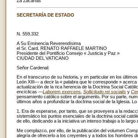
Za Zacarías
SECRETARÍA DE ESTADO
N. 559.332
A Su Eminencia Reverendísima
el Sr. Card. RENATO RAFFAELE MARTINO
Presidente del Pontificio Consejo « Justicia y Paz »
CIUDAD DEL VATICANO
Señor Cardenal:
En el transcurso de su historia, y en particular en los últi
León XIII— a decir la « palabra que le corresponde » acerca 
actualización de la rica herencia de la Doctrina Social Católi
encíclicas —
Laborem exercens
,
Sollicitudo rei socialis
y
Ce
pensamiento católico sobre el argumento. Por su parte, num
últimos años a profundizar la doctrina social de la Iglesia
1. Era de esperarse, por tanto, que se proveyera a la redacc
sistemático los puntos esenciales de la doctrina social catól
de ello, dedicando a la iniciativa un intenso trabajo a lo largo
Me complazco, por ello, de la publicación del volumen
Compen
alegría de ofrecerlo a los creyentes y a todos los hombres 