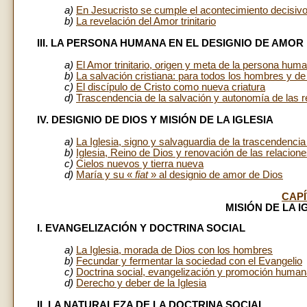
a)
En Jesucristo se cumple el acontecimiento decisivo
b)
La revelación del Amor trinitario
III. LA PERSONA HUMANA EN EL DESIGNIO DE AMOR
a)
El Amor trinitario, origen y meta de la persona hum
b)
La salvación cristiana: para todos los hombres y de
c)
El discípulo de Cristo como nueva criatura
d)
Trascendencia de la salvación y autonomía de las r
IV. DESIGNIO DE DIOS Y MISIÓN DE LA IGLESIA
a)
La Iglesia, signo y salvaguardia de la trascendenc
b)
Iglesia, Reino de Dios y renovación de las relacion
c)
Cielos nuevos y tierra nueva
d)
María y su «
fiat
» al designio de amor de Dios
CAP
MISIÓN DE LA I
I. EVANGELIZACIÓN Y DOCTRINA SOCIAL
a)
La Iglesia, morada de Dios con los hombres
b)
Fecundar y fermentar la sociedad con el Evangelio
c)
Doctrina social, evangelización y promoción huma
d)
Derecho y deber de la Iglesia
II. LA NATURALEZA DE LA DOCTRINA SOCIAL