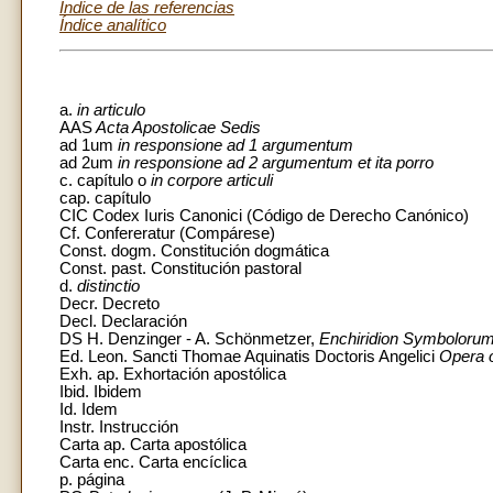
Índice de las referencias
Índice analítico
a.
in articulo
AAS
Acta Apostolicae Sedis
ad 1um
in responsione ad 1 argumentum
ad 2um
in responsione ad 2 argumentum et ita porro
c. capítulo o
in corpore articuli
cap. capítulo
CIC Codex Iuris Canonici (Código de Derecho Canónico)
Cf. Confereratur (Compárese)
Const. dogm. Constitución dogmática
Const. past. Constitución pastoral
d.
distinctio
Decr. Decreto
Decl. Declaración
DS H. Denzinger - A. Schönmetzer,
Enchiridion Symbolorum 
Ed. Leon. Sancti Thomae Aquinatis Doctoris Angelici
Opera 
Exh. ap. Exhortación apostólica
Ibid. Ibidem
Id. Idem
Instr. Instrucción
Carta ap. Carta apostólica
Carta enc. Carta encíclica
p. página