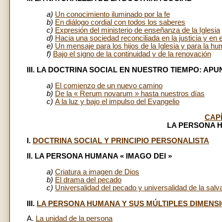
a)
Un conocimiento iluminado por la fe
b)
En diálogo cordial con todos los saberes
c)
Expresión del ministerio de enseñanza de la Iglesia
d)
Hacia una sociedad reconciliada en la justicia y en 
e)
Un mensaje para los hijos de la Iglesia y para la h
f)
Bajo el signo de la continuidad y de la renovación
III. LA DOCTRINA SOCIAL EN NUESTRO TIEMPO: AP
a)
El comienzo de un nuevo camino
b)
De la « Rerum novarum » hasta nuestros días
c)
A la luz y bajo el impulso del Evangelio
CAP
LA PERSONA 
I.
DOCTRINA SOCIAL Y PRINCIPIO PERSONALISTA
II. LA PERSONA HUMANA « IMAGO DEI »
a)
Criatura a imagen de Dios
b)
El drama del pecado
c)
Universalidad del pecado y universalidad de la salv
III.
LA PERSONA HUMANA Y SUS MÚLTIPLES DIMENS
A.
La unidad de la persona