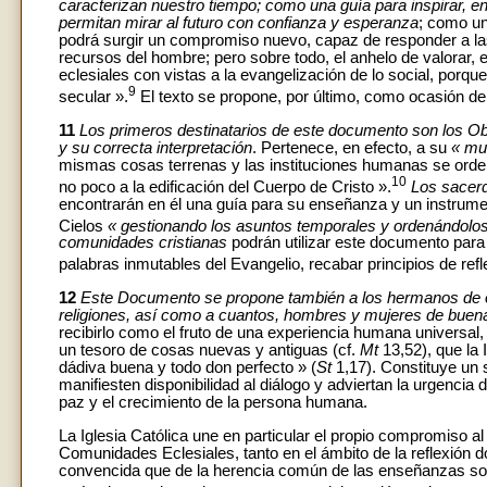
caracterizan nuestro tiempo; como una guía para inspirar, en
permitan mirar al futuro con confianza y esperanza
; como un
podrá surgir un compromiso nuevo, capaz de responder a las
recursos del hombre; pero sobre todo, el anhelo de valorar,
eclesiales con vistas a la evangelización de lo social, porqu
9
secular ».
El texto se propone, por último, como ocasión de
11
Los primeros destinatarios de este documento son los Ob
y su correcta interpretación
. Pertenece, en efecto, a su
« mu
mismas cosas terrenas y las instituciones humanas se orden
10
no poco a la edificación del Cuerpo de Cristo ».
Los sacerdo
encontrarán en él una guía para su enseñanza y un instrumen
Cielos
« gestionando los asuntos temporales y ordenándolo
comunidades cristianas
podrán utilizar este documento para a
palabras inmutables del Evangelio, recabar principios de reflex
12
Este Documento se propone también a los hermanos de ot
religiones, así como a cuantos, hombres y mujeres de buena
recibirlo como el fruto de una experiencia humana universal
un tesoro de cosas nuevas y antiguas (cf.
Mt
13,52), que la 
dádiva buena y todo don perfecto » (
St
1,17). Constituye un 
manifiesten disponibilidad al diálogo y adviertan la urgencia de
paz y el crecimiento de la persona humana.
La Iglesia Católica une en particular el propio compromiso a
Comunidades Eclesiales, tanto en el ámbito de la reflexión do
convencida que de la herencia común de las enseñanzas socia