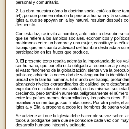
personal y comunitario.
2. La obra muestra cómo la doctrina social católica tiene tam
54), porque pone en relación la persona humana y la sociedad 
Iglesia, que se apoyan en la ley natural, resultan después con
Jesucristo.
Con esta luz, se invita al hombre, ante todo, a descubrirse 
que se refiere a los ámbitos sociales, económicos y políticos. 
matrimonio entre un hombre y una mujer, constituye la célula 
trabajo que, en cuanto actividad del hombre destinada a su real
participación en los frutos que produce.
3. El presente texto resalta además la importancia de los val
ser humano, que por ello está obligado a reconocerla y resp
el vasto fenómeno de la globalización; siente viva la preocup
públicas; advierte la necesidad de salvaguardar la identidad 
unidad de la familia humana. El mundo del trabajo, profund
alcanzado niveles extraordinarios de calidad, pero desafort
explotación e incluso de esclavitud, en las mismas sociedade
creciendo, pero también aumenta peligrosamente el número d
entre los países menos desarrollados y los países ricos. El
manifiesta sin embargo sus limitaciones. Por otra parte, el 
Iglesia, y Ella la propone a todos los hombres de buena volu
Se advierte así que la Iglesia debe hacer oír su voz sobre la
todos a prodigarse para que se consolide cada vez con mayor
desarrollo humano integral y solidario.