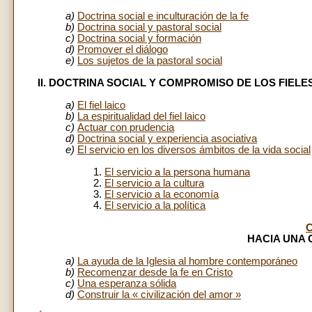
a)
Doctrina social e inculturación de la fe
b)
Doctrina social y pastoral social
c)
Doctrina social y formación
d)
Promover el diálogo
e)
Los sujetos de la pastoral social
II. DOCTRINA SOCIAL Y COMPROMISO DE LOS FIELE
a)
El fiel laico
b)
La espiritualidad del fiel laico
c)
Actuar con prudencia
d)
Doctrina social y experiencia asociativa
e)
El servicio en los diversos ámbitos de la vida social
1.
El servicio a la persona humana
2.
El servicio a la cultura
3.
El servicio a la economía
4.
El servicio a la política
HACIA UNA 
a)
La ayuda de la Iglesia al hombre contemporáneo
b)
Recomenzar desde la fe en Cristo
c)
Una esperanza sólida
d)
Construir la « civilización del amor »