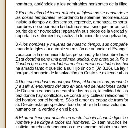
hombres, abriéndoles a los admirables horizontes de la filiaci
2
En esta alba del tercer milenio, la Iglesia no se cansa de 
las cosas temporales
, recordando la solemne recomendación 
insiste a tiempo y a destiempo, reprende, amenaza, exhorta 
hombres no soportarán la doctrina sana, sino que, arrastra
prurito de oír novedades; apartarán sus oídos de la verdad y
soporta los sufrimientos, realiza la función de evangelizador
3
A los hombres y mujeres de nuestro tiempo, sus compañeros 
cuando la Iglesia « cumple su misión de anunciar el Evangel
vocación a la comunión de las personas; y le descubre las exi
Esta doctrina tiene una profunda unidad, que brota de la Fe e
Caridad que hace verdaderamente hermanos a todos los ho
ha amado tanto « que dio a su Hijo único » (
Jn
3,16). La ley
porque el anuncio de la salvación en Cristo se extiende «hasta
4
Descubriéndose amado por Dios, el hombre comprende la 
y a salir al encuentro del otro en una red de relaciones c
de Dios son capaces de cambiar las reglas, la calidad de las
paz donde hay conflictos, de construir y cultivar relaciones 
del hombre por el hombre. Sólo el amor es capaz de transfo
sí. Desde esta perspectiva, todo hombre de buena voluntad pu
humano en la verdad y en el bien.
5
El amor tiene por delante un vasto trabajo al que la Iglesia
hombre y se dirige a todos los hombres
. Existen muchos h
justicia, muchos desocupados que esperan trabajo, muchos 