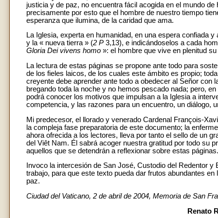
justicia y de paz, no encuentra fácil acogida en el mundo de 
precisamente por esto que el hombre de nuestro tiempo tiene
esperanza que ilumina, de la caridad que ama.
La Iglesia, experta en humanidad, en una espera confiada y 
y la « nueva tierra » (
2 P
3,13), e indicándoselos a cada hombr
Gloria Dei vivens homo
»: el hombre que vive en plenitud su 
La lectura de estas páginas se propone ante todo para soste
de los fieles laicos, de los cuales este ámbito es propio; t
creyente debe aprender ante todo a obedecer al Señor con l
bregando toda la noche y no hemos pescado nada; pero, en t
podrá conocer los motivos que impulsan a la Iglesia a interv
competencia, y las razones para un encuentro, un diálogo, u
Mi predecesor, el llorado y venerado Cardenal François-Xav
la compleja fase preparatoria de este documento; la enfermed
ahora ofrecida a los lectores, lleva por tanto el sello de un gr
del Viêt Nam. Él sabrá acoger nuestra gratitud por todo su p
aquellos que se detendrán a reflexionar sobre estas páginas
Invoco la intercesión de San José, Custodio del Redentor y 
trabajo, para que este texto pueda dar frutos abundantes en 
paz.
Ciudad del Vaticano, 2 de abril de 2004, Memoria de San Fr
Renato R