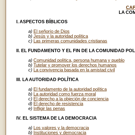
CAP
LA CO
I. ASPECTOS BÍBLICOS
a)
El señorío de Dios
b)
Jesús y la autoridad política
c)
Las primeras comunidades cristianas
II. EL FUNDAMENTO Y EL FIN DE LA COMUNIDAD POL
a)
Comunidad política, persona humana y pueblo
b)
Tutelar y promover los derechos humanos
c)
La convivencia basada en la amistad civil
III. LA AUTORIDAD POLÍTICA
a)
El fundamento de la autoridad política
b)
La autoridad como fuerza moral
c)
El derecho a la objeción de conciencia
d)
El derecho de resistencia
e)
Infligir las penas
IV. EL SISTEMA DE LA DEMOCRACIA
a)
Los valores y la democracia
b)
Instituciones y democracia