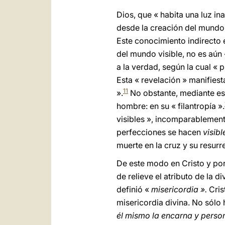
Dios, que « habita una luz ina
desde la creación del mundo, 
Este conocimiento indirecto 
del mundo visible, no es aún 
a la verdad, según la cual « 
Esta « revelación » manifies
11
».
No obstante, mediante est
hombre: en su « filantropía ».
visibles », incomparablemente
perfecciones se hacen
visibl
muerte en la cruz y su resurr
De este modo en Cristo y por 
de relieve el atributo de la 
definió «
misericordia ».
Cris
misericordia divina. No sólo
él mismo la encarna y personi