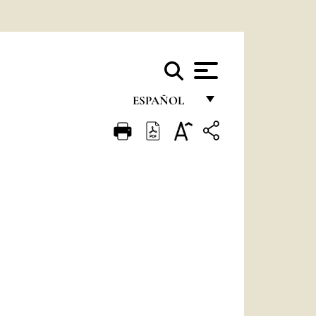
ESPAÑOL
FRANÇAIS
ENGLISH
ITALIANO
PORTUGUÊS
ESPAÑOL
DEUTSCH
POLSKI