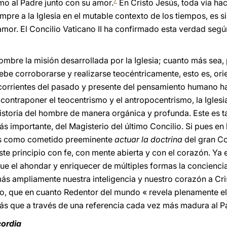
7
mo al Padre junto con su amor.
En Cristo Jesús, toda vía hac
mpre a la Iglesia en el mutable contexto de los tiempos, es 
amor. El Concilio Vaticano II ha confirmado esta verdad segú
mbre la misión desarrollada por la Iglesia; cuanto más sea, p
be corroborarse y realizarse teocéntricamente, esto es, orie
 corrientes del pasado y presente del pensamiento humano h
 contraponer el teocentrismo y el antropocentrismo, la Igles
a historia del hombre de manera orgánica y profunda. Este es 
s importante, del Magisterio del último Concilio. Si pues en l
os como cometido preeminente
actuar la doctrina
del gran C
e principio con fe, con mente abierta y con el corazón. Ya e
ue el ahondar y enriquecer de múltiples formas la conciencia d
ás ampliamente nuestra inteligencia y nuestro corazón a Cr
sto, que en cuanto Redentor del mundo « revela plenamente 
ás que a través de una referencia cada vez más madura al P
cordia