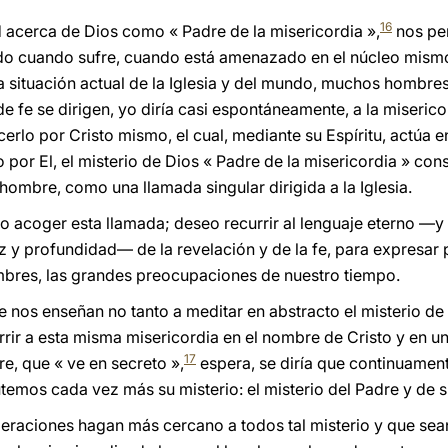
16
d acerca de Dios como « Padre de la misericordia »,
nos per
do cuando sufre, cuando está amenazado en el núcleo mismo 
la situación actual de la Iglesia y del mundo, muchos hombr
e fe se dirigen, yo diría casi espontáneamente, a la miserico
rlo por Cristo mismo, el cual, mediante su Espíritu, actúa e
por El, el misterio de Dios « Padre de la misericordia » const
hombre, como una llamada singular dirigida a la Iglesia.
eo acoger esta llamada; deseo recurrir al lenguaje eterno —
z y profundidad— de la revelación y de la fe, para expresar
mbres, las grandes preocupaciones de nuestro tiempo.
 fe nos enseñan no tanto a meditar en abstracto el misterio d
rrir a esta misma misericordia en el nombre de Cristo y en u
17
e, que « ve en secreto »,
espera, se diría que continuament
utemos cada vez más su misterio: el misterio del Padre y de
eraciones hagan más cercano a todos tal misterio y que sea