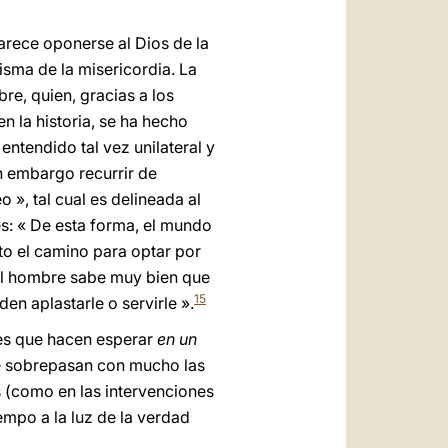
rece oponerse al Dios de la
isma de la misericordia. La
re, quien, gracias a los
n la historia, se ha hecho
 entendido tal vez unilateral y
n embargo recurrir de
», tal cual es delineada al
ses: « De esta forma, el mundo
to el camino para optar por
o. El hombre sabe muy bien que
15
en aplastarle o servirle ».
es que hacen esperar
en un
 sobrepasan con mucho las
s (como en las intervenciones
empo a la luz de la verdad