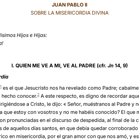
JUAN PABLO II
SOBRE LA MISERICORDIA DIVINA
imos Hijos e Hijas:
a!
I. QUIEN ME VE A MI, VE AL PADRE (cfr.
Jn
14, 9)
rdia
1
es el que Jesucristo nos ha revelado como Padre; cabalmen
2
a hecho conocer.
A este respecto, es digno de recordar aqu
rigiéndose a Cristo, le dijo: « Señor, muéstranos al Padre y n
a que estoy con vosotros y no me habéis conocido? El que me
on pronunciadas en el discurso de despedida, al final de la c
s de aquellos días santos, en que debía quedar corroborado
rico en misericordia, por el gran amor con que nos amó, y 