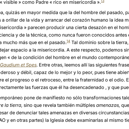
13
 visible » como Padre « rico en misericordia ».
, quizás en mayor medida que la del hombre del pasado, pa
a orillar de la vida y arrancar del corazón humano la idea m
isericordia » parecen producir una cierta desazón en el homb
ciencia y de la técnica, como nunca fueron conocidos antes e
14
ra mucho más que en el pasado.
Tal dominio sobre la tierra,
dejar espacio a la misericordia. A este respecto, podemos si
en « de la condición del hombre en el mundo contemporáneo 
Gaudium et Spes
.
Entre otras, leemos allí las siguientes fra
eroso y débil, capaz de lo mejor y lo peor, pues tiene abier
ntre el progreso o el retroceso, entre la fraternidad o el odi
rrectamente las fuerzas que él ha desencadenado , y que pued
emporáneo pone de manifiesto no sólo transformaciones tal
e la tierra,
sino que revela también múltiples
amenazas,
que
esar de denunciar tales amenazas en diversas circunstancia
O y en otras partes) la Iglesia debe examinarlas al mismo ti