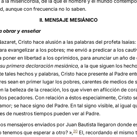
ia a la misericordia, de la que el hombre y el mundo contempo
d, aunque con frecuencia no lo saben.
II. MENSAJE MESIÁNICO
 obrar y enseñar
aret, Cristo hace alusión a las palabras del profeta Isaías: «
a evangelizar a los pobres; me envió a predicar a los cautivo
a poner en libertad a los oprimidos, para anunciar un año de 
 su primera declaración mesiánica,
a la que siguen los hech
te tales hechos y palabras, Cristo hace presente al Padre en
res sean en primer lugar los pobres, carentes de medios de s
en la belleza de la creación, los que viven en aflicción de co
te los pecadores. Con relación a éstos especialmente, Cristo 
amor; se hace signo del Padre. En tal signo visible, al igual
es de nuestros tiempos pueden ver al Padre.
 los mensajeros enviados por Juan Bautista llegaron donde e
20
 o tenemos que esperar a otro? »
,
El, recordando el mismo 