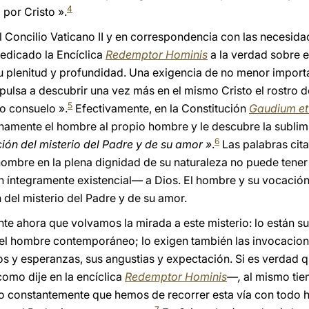
4
 por Cristo ».
 Concilio Vaticano II y en correspondencia con las necesidad
edicado la Encíclica
Redemptor Hominis
a la verdad sobre 
su plenitud y profundidad. Una exigencia de no menor import
mpulsa a descubrir una vez más en el mismo Cristo el rostro d
5
o consuelo ».
Efectivamente, en la Constitución
Gaudium et
enamente el hombre al propio hombre y le descubre la sublim
6
ión del misterio del Padre y de su amor »
.
Las palabras cita
hombre en la plena dignidad de su naturaleza no puede tener 
n íntegramente existencial— a Dios. El hombre y su vocació
n del misterio del Padre y de su amor.
te ahora que volvamos la mirada a este misterio: lo están su
 del hombre contemporáneo; lo exigen también las invocacio
s y esperanzas, sus angustias y expectación. Si es verdad 
—como dije en la encíclica
Redemptor Hominis
—,
al mismo tie
do constantemente que hemos de recorrer esta vía con todo