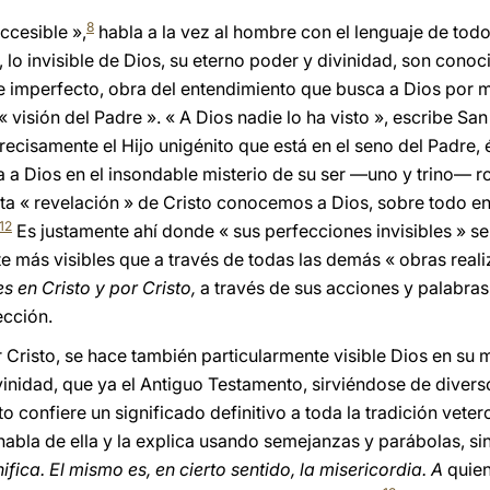
8
ccesible »,
habla a la vez al hombre con el lenguaje de todo
lo invisible de Dios, su eterno poder y divinidad, son conoc
e imperfecto, obra del entendimiento que busca a Dios por me
« visión del Padre ». « A Dios nadie lo ha visto », escribe Sa
precisamente el Hijo unigénito que está en el seno del Padre,
ta a Dios en el insondable misterio de su ser —uno y trino— r
a « revelación » de Cristo conocemos a Dios, sobre todo en 
12
Es justamente ahí donde « sus perfecciones invisibles » s
 más visibles que a través de todas las demás « obras realiz
es en Cristo y por Cristo,
a través de sus acciones y palabras
ección.
Cristo, se hace también particularmente visible Dios en su m
divinidad, que ya el Antiguo Testamento, sirviéndose de diver
to confiere un significado definitivo a toda la tradición vete
 habla de ella y la explica usando semejanzas y parábolas, s
fica. El mismo es, en cierto sentido, la misericordia. A
quien