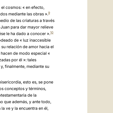
 el cosmos: « en efecto,
9
idos mediante las obras ».
dio de las criaturas a través
n Juan para dar mayor relieve
10
 ése le ha dado a conocer ».
odeado de « luz inaccesible
su relación de amor hacia el
e hacen de modo especial «
adas por él »: tales
 y, finalmente, mediante su
isericordia, esto es, se pone
sos conceptos y términos,
rotestamentaria de la
ino que además, y ante todo,
 la ve y la encuentra en él,