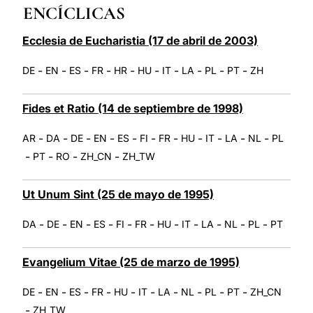
ENCÍCLICAS
LATINE
Ecclesia de Eucharistia (17 de abril de 2003)
-
-
-
-
-
-
-
-
-
-
DE
EN
ES
FR
HR
HU
IT
LA
PL
PT
ZH
Fides et Ratio (14 de septiembre de 1998)
-
-
-
-
-
-
-
-
-
-
-
AR
DA
DE
EN
ES
FI
FR
HU
IT
LA
NL
PL
-
-
-
-
PT
RO
ZH_CN
ZH_TW
Ut Unum Sint (25 de mayo de 1995)
-
-
-
-
-
-
-
-
-
-
-
DA
DE
EN
ES
FI
FR
HU
IT
LA
NL
PL
PT
Evangelium Vitae (25 de marzo de 1995)
-
-
-
-
-
-
-
-
-
-
DE
EN
ES
FR
HU
IT
LA
NL
PL
PT
ZH_CN
-
ZH_TW