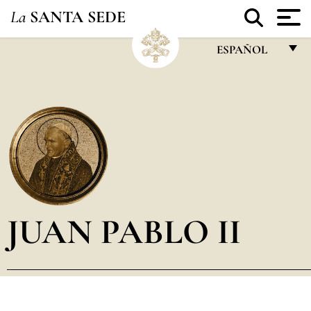
La
SANTA SEDE
ESPAÑOL
FRANÇAIS
ENGLISH
ITALIANO
PORTUGUÊS
ESPAÑOL
DEUTSCH
JUAN PABLO II
POLSKI
العربيّة
中文