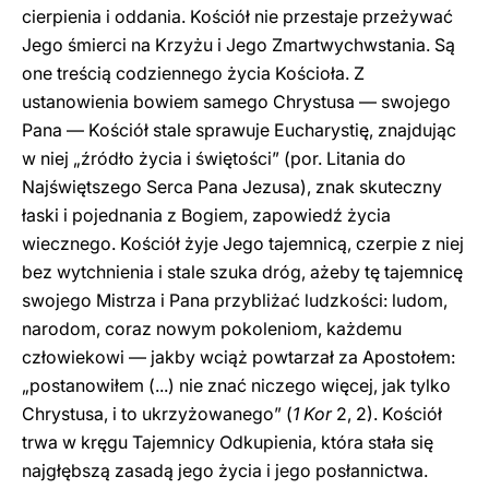
cierpienia i oddania. Kościół nie przestaje przeżywać
Jego śmierci na Krzyżu i Jego Zmartwychwstania. Są
one treścią codziennego życia Kościoła. Z
ustanowienia bowiem samego Chrystusa — swojego
Pana — Kościół stale sprawuje Eucharystię, znajdując
w niej „źródło życia i świętości” (por. Litania do
Najświętszego Serca Pana Jezusa), znak skuteczny
łaski i pojednania z Bogiem, zapowiedź życia
wiecznego. Kościół żyje Jego tajemnicą, czerpie z niej
bez wytchnienia i stale szuka dróg, ażeby tę tajemnicę
swojego Mistrza i Pana przybliżać ludzkości: ludom,
narodom, coraz nowym pokoleniom, każdemu
człowiekowi — jakby wciąż powtarzał za Apostołem:
„postanowiłem (...) nie znać niczego więcej, jak tylko
Chrystusa, i to ukrzyżowanego” (
1 Kor
2, 2). Kościół
trwa w kręgu Tajemnicy Odkupienia, która stała się
najgłębszą zasadą jego życia i jego posłannictwa.