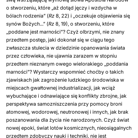
o stworzeniu, które „aż dotąd jęczy i wzdycha w
bólach rodzenia” (
Rz
8, 22) i „oczekuje objawienia się
synów Bożych...” (
Rz
8, 19), o stworzeniu, które
„poddane jest marności”? Czyż olbrzymi, nie znany
przedtem postęp, jaki dokonał się w ciągu tego
zwłaszcza stulecia w dziedzinie opanowania świata
przez człowieka, nie ujawnia zarazem w stopniu
przedtem nieznanym owego wielorakiego „poddania
marności”? Wystarczy wspomnieć choćby o takich
zjawiskach jak zagrożenie ludzkiego środowiska w
miejscach gwałtownej industrializacji, jak wciąż
wybuchające i odnawiające się konflikty zbrojne, jak
perspektywa samozniszczenia przy pomocy broni
atomowej, wodorowej, neutronowej i innych, jak brak
poszanowania dla życia nie narodzonych. Czyż świat
nowej epoki, świat lotów kosmicznych, nieosiągalnych
przedtem zdobyczy nauki i techniki, nie jest