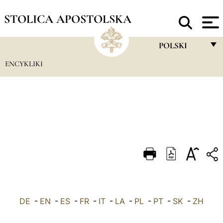
STOLICA APOSTOLSKA
POLSKI
ENCYKLIKI
FRANÇAIS
ENGLISH
ITALIANO
PORTUGUÊS
ESPAÑOL
DEUTSCH
POLSKI
DE
-
EN
-
ES
-
FR
-
IT
-
LA
-
PL
-
PT
العربيّة
-
SK
-
ZH
中文