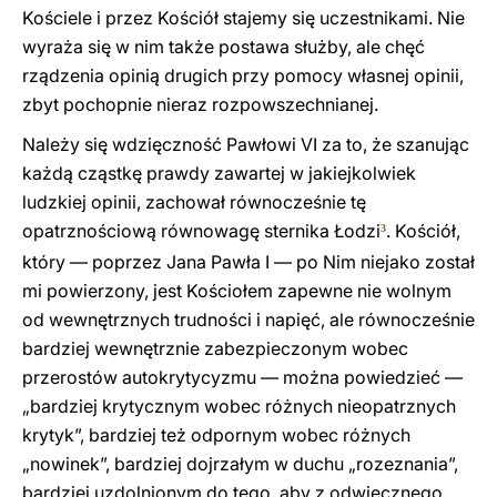
Kościele i przez Kościół stajemy się uczestnikami. Nie
wyraża się w nim także postawa służby, ale chęć
rządzenia opinią drugich przy pomocy własnej opinii,
zbyt pochopnie nieraz rozpowszechnianej.
Należy się wdzięczność Pawłowi VI za to, że szanując
każdą cząstkę prawdy zawartej w jakiejkolwiek
ludzkiej opinii, zachował równocześnie tę
opatrznościową równowagę sternika Łodzi
. Kościół,
3
który — poprzez Jana Pawła I — po Nim niejako został
mi powierzony, jest Kościołem zapewne nie wolnym
od wewnętrznych trudności i napięć, ale równocześnie
bardziej wewnętrznie zabezpieczonym wobec
przerostów autokrytycyzmu — można powiedzieć —
„bardziej krytycznym wobec różnych nieopatrznych
krytyk”, bardziej też odpornym wobec różnych
„nowinek”, bardziej dojrzałym w duchu „rozeznania”,
bardziej uzdolnionym do tego, aby z odwiecznego