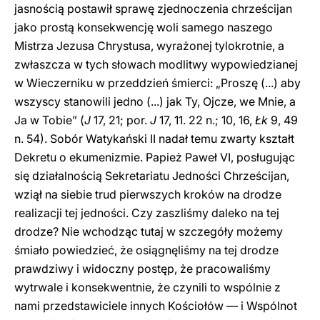
jasnością postawił sprawę zjednoczenia chrześcijan
jako prostą konsekwencję woli samego naszego
Mistrza Jezusa Chrystusa, wyrażonej tylokrotnie, a
zwłaszcza w tych słowach modlitwy wypowiedzianej
w Wieczerniku w przeddzień śmierci: „Proszę (...) aby
wszyscy stanowili jedno (...) jak Ty, Ojcze, we Mnie, a
Ja w Tobie” (
J
17, 21; por.
J
17, 11. 22 n.; 10, 16,
Łk
9, 49
n. 54). Sobór Watykański II nadał temu zwarty kształt
Dekretu o ekumenizmie. Papież Paweł VI, posługując
się działalnością Sekretariatu Jedności Chrześcijan,
wziął na siebie trud pierwszych kroków na drodze
realizacji tej jedności. Czy zaszliśmy daleko na tej
drodze? Nie wchodząc tutaj w szczegóły możemy
śmiało powiedzieć, że osiągnęliśmy na tej drodze
prawdziwy i widoczny postęp, że pracowaliśmy
wytrwale i konsekwentnie, że czynili to wspólnie z
nami przedstawiciele innych Kościołów — i Wspólnot