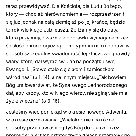
teraz przewidywać. Dla Kościoła, dla Ludu Bożego,
który — chociaż nierównomiernie — rozprzestrzenił
się już jednak na całą ziemię aż po jej krańce, będzie
to rok wielkiego Jubileuszu. Zbliżamy się do daty,
która przyjmując wszelkie poprawki wymagane przez
ścisłość chronologiczną — przypomni nam i odnowi w
sposób szczególny świadomość tej kluczowej prawdy
wiary, której dał wyraz św. Jan na początku swej
Ewangelii: „Słowo stało się ciałem i zamieszkało
wśród nas” (
J
1, 14), a na innym miejscu: „Tak bowiem
Bóg umiłował świat, że Syna swego Jednorodzonego
dał, aby każdy, kto w Niego wierzy, nie zginął, ale miał
życie wieczne” (
J
3, 16).
Jesteśmy więc poniekąd w okresie nowego Adwentu,
w okresie oczekiwania. „Wielokrotnie i na różne
sposoby przemawiał niegdyś Bóg do ojców przez
proroków, a w tych ostatecznych dniach przemówił do