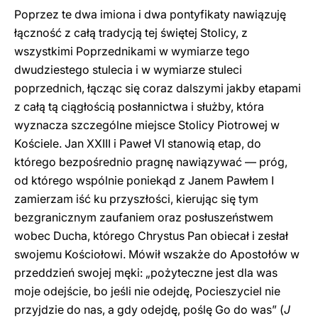
Poprzez te dwa imiona i dwa pontyfikaty nawiązuję
łączność z całą tradycją tej świętej Stolicy, z
wszystkimi Poprzednikami w wymiarze tego
dwudziestego stulecia i w wymiarze stuleci
poprzednich, łącząc się coraz dalszymi jakby etapami
z całą tą ciągłością posłannictwa i służby, która
wyznacza szczególne miejsce Stolicy Piotrowej w
Kościele. Jan XXIII i Paweł VI stanowią etap, do
którego bezpośrednio pragnę nawiązywać — próg,
od którego wspólnie poniekąd z Janem Pawłem I
zamierzam iść ku przyszłości, kierując się tym
bezgranicznym zaufaniem oraz posłuszeństwem
wobec Ducha, którego Chrystus Pan obiecał i zesłał
swojemu Kościołowi. Mówił wszakże do Apostołów w
przeddzień swojej męki: „pożyteczne jest dla was
moje odejście, bo jeśli nie odejdę, Pocieszyciel nie
przyjdzie do nas, a gdy odejdę, poślę Go do was” (
J