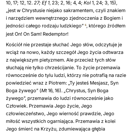
10, 17; 12, 12.
27; Ef 1
, 23; 2, 16; 4, 4;
Kol
1, 24; 3, 15),
„jest w Chrystusie niejako sakramentem, czyli znakiem
i narzędziem wewnętrznego zjednoczenia z Bogiem i
jedności całego rodzaju ludzkiego”
, którego źródłem
6
jest On! On Sam! Redemptor!
Kościół nie przestaje słuchać Jego słów, odczytuje je
wciąż na nowo, każdy szczegół Jego życia odtwarza
z największym pietyzmem. Ale przecież tych słów
słuchają nie tylko chrześcijanie. To życie przemawia
równocześnie do tylu ludzi, którzy nie potrafią na razie
powiedzieć wraz z Piotrem: „Ty jesteś Mesjasz, Syn
Boga żywego” (
Mt
16, 16). „Chrystus, Syn Boga
żywego”, przemawia do ludzi równocześnie jako
Człowiek. Przemawia Jego życie, Jego
człowieczeństwo, Jego wierność prawdzie, Jego
miłość wszystkich ogarniająca. Przemawia z kolei
Jego śmierć na Krzyżu, zdumiewająca głębia