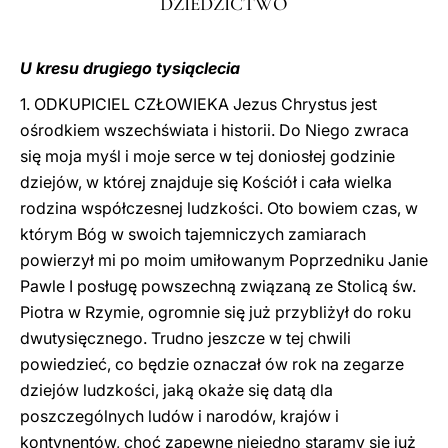
DZIEDZICTWO
U kresu drugiego tysiąclecia
1. ODKUPICIEL CZŁOWIEKA Jezus Chrystus jest
ośrodkiem wszechświata i historii. Do Niego zwraca
się moja myśl i moje serce w tej doniosłej godzinie
dziejów, w której znajduje się Kościół i cała wielka
rodzina współczesnej ludzkości. Oto bowiem czas, w
którym Bóg w swoich tajemniczych zamiarach
powierzył mi po moim umiłowanym Poprzedniku Janie
Pawle I posługę powszechną związaną ze Stolicą św.
Piotra w Rzymie, ogromnie się już przybliżył do roku
dwutysięcznego. Trudno jeszcze w tej chwili
powiedzieć, co będzie oznaczał ów rok na zegarze
dziejów ludzkości, jaką okaże się datą dla
poszczególnych ludów i narodów, krajów i
kontynentów, choć zapewne niejedno staramy się już