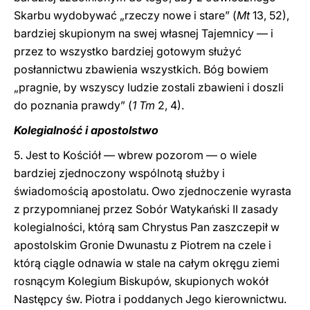
Skarbu wydobywać „rzeczy nowe i stare” (
Mt
13, 52),
bardziej skupionym na swej własnej Tajemnicy — i
przez to wszystko bardziej gotowym służyć
posłannictwu zbawienia wszystkich. Bóg bowiem
„pragnie, by wszyscy ludzie zostali zbawieni i doszli
do poznania prawdy” (
1 Tm
2, 4).
Kolegialność i apostolstwo
5. Jest to Kościół — wbrew pozorom — o wiele
bardziej zjednoczony wspólnotą służby i
świadomością apostolatu. Owo zjednoczenie wyrasta
z przypomnianej przez Sobór Watykański II zasady
kolegialności, którą sam Chrystus Pan zaszczepił w
apostolskim Gronie Dwunastu z Piotrem na czele i
którą ciągle odnawia w stale na całym okręgu ziemi
rosnącym Kolegium Biskupów, skupionych wokół
Następcy św. Piotra i poddanych Jego kierownictwu.