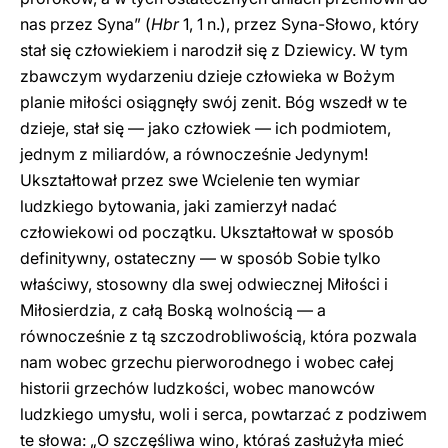
nas przez Syna” (
Hbr
1, 1 n.), przez Syna-Słowo, który
stał się człowiekiem i narodził się z Dziewicy. W tym
zbawczym wydarzeniu dzieje człowieka w Bożym
planie miłości osiągnęły swój zenit. Bóg wszedł w te
dzieje, stał się — jako człowiek — ich podmiotem,
jednym z miliardów, a równocześnie Jedynym!
Ukształtował przez swe Wcielenie ten wymiar
ludzkiego bytowania, jaki zamierzył nadać
człowiekowi od początku. Ukształtował w sposób
definitywny, ostateczny — w sposób Sobie tylko
właściwy, stosowny dla swej odwiecznej Miłości i
Miłosierdzia, z całą Boską wolnością — a
równocześnie z tą szczodrobliwością, która pozwala
nam wobec grzechu pierworodnego i wobec całej
historii grzechów ludzkości, wobec manowców
ludzkiego umysłu, woli i serca, powtarzać z podziwem
te słowa: „O szczęśliwa wino, któraś zasłużyła mieć