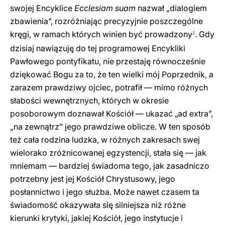
swojej Encyklice
Ecclesiam suam
nazwał „dialogiem
zbawienia”, rozróżniając precyzyjnie poszczególne
kręgi, w ramach których winien być prowadzony
. Gdy
2
dzisiaj nawiązuję do tej programowej Encykliki
Pawłowego pontyfikatu, nie przestaję równocześnie
dziękować Bogu za to, że ten wielki mój Poprzednik, a
zarazem prawdziwy ojciec, potrafił — mimo różnych
słabości wewnętrznych, których w okresie
posoborowym doznawał Kościół — ukazać „ad extra”,
„na zewnątrz” jego prawdziwe oblicze. W ten sposób
też cała rodzina ludzka, w różnych zakresach swej
wielorako zróżnicowanej egzystencji, stała się — jak
mniemam — bardziej świadoma tego, jak zasadniczo
potrzebny jest jej Kościół Chrystusowy, jego
posłannictwo i jego służba. Może nawet czasem ta
świadomość okazywała się silniejsza niż różne
kierunki krytyki, jakiej Kościół, jego instytucje i