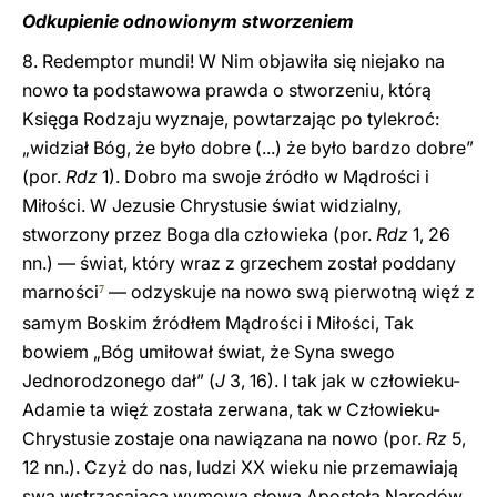
Odkupienie odnowionym stworzeniem
8. Redemptor mundi! W Nim objawiła się niejako na
nowo ta podstawowa prawda o stworzeniu, którą
Księga Rodzaju wyznaje, powtarzając po tylekroć:
„widział Bóg, że było dobre (...) że było bardzo dobre”
(por.
Rdz
1). Dobro ma swoje źródło w Mądrości i
Miłości. W Jezusie Chrystusie świat widzialny,
stworzony przez Boga dla człowieka (por.
Rdz
1, 26
nn.) — świat, który wraz z grzechem został poddany
marności
— odzyskuje na nowo swą pierwotną więź z
7
samym Boskim źródłem Mądrości i Miłości, Tak
bowiem „Bóg umiłował świat, że Syna swego
Jednorodzonego dał” (
J
3, 16). I tak jak w człowieku-
Adamie ta więź została zerwana, tak w Człowieku-
Chrystusie zostaje ona nawiązana na nowo (por.
Rz
5,
12 nn.). Czyż do nas, ludzi XX wieku nie przemawiają
swą wstrząsającą wymową słowa Apostoła Narodów