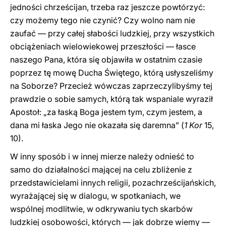
jedności chrześcijan, trzeba raz jeszcze powtórzyć:
czy możemy tego nie czynić? Czy wolno nam nie
zaufać — przy całej słabości ludzkiej, przy wszystkich
obciążeniach wielowiekowej przeszłości — łasce
naszego Pana, która się objawiła w ostatnim czasie
poprzez tę mowę Ducha Świętego, którą usłyszeliśmy
na Soborze? Przecież wówczas zaprzeczylibyśmy tej
prawdzie o sobie samych, którą tak wspaniale wyraził
Apostoł: „za łaską Boga jestem tym, czym jestem, a
dana mi łaska Jego nie okazała się daremna” (
1 Kor
15,
10).
W inny sposób i w innej mierze należy odnieść to
samo do działalności mającej na celu zbliżenie z
przedstawicielami innych religii, pozachrześcijańskich,
wyrażającej się w dialogu, w spotkaniach, we
wspólnej modlitwie, w odkrywaniu tych skarbów
ludzkiej osobowości, których — jak dobrze wiemy —