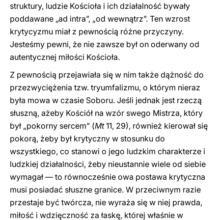
struktury, ludzie Kościoła i ich działalność bywały
poddawane „ad intra”, „od wewnątrz”. Ten wzrost
krytycyzmu miał z pewnością różne przyczyny.
Jesteśmy pewni, że nie zawsze był on oderwany od
autentycznej miłości Kościoła.
Z pewnością przejawiała się w nim także dążność do
przezwyciężenia tzw. tryumfalizmu, o którym nieraz
była mowa w czasie Soboru. Jeśli jednak jest rzeczą
słuszną, ażeby Kościół na wzór swego Mistrza, który
był „pokorny sercem” (
Mt
11, 29), również kierował się
pokorą, żeby był krytyczny w stosunku do
wszystkiego, co stanowi o jego ludzkim charakterze i
ludzkiej działalności, żeby nieustannie wiele od siebie
wymagał — to równocześnie owa postawa krytyczna
musi posiadać słuszne granice. W przeciwnym razie
przestaje być twórcza, nie wyraża się w niej prawda,
miłość i wdzięczność za łaskę, której właśnie w