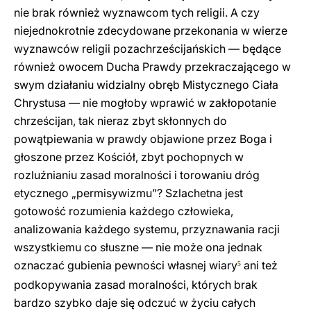
nie brak również wyznawcom tych religii. A czy
niejednokrotnie zdecydowane przekonania w wierze
wyznawców religii pozachrześcijańskich — będące
również owocem Ducha Prawdy przekraczającego w
swym działaniu widzialny obręb Mistycznego Ciała
Chrystusa — nie mogłoby wprawić w zakłopotanie
chrześcijan, tak nieraz zbyt skłonnych do
powątpiewania w prawdy objawione przez Boga i
głoszone przez Kościół, zbyt pochopnych w
rozluźnianiu zasad moralności i torowaniu dróg
etycznego „permisywizmu”? Szlachetna jest
gotowość rozumienia każdego człowieka,
analizowania każdego systemu, przyznawania racji
wszystkiemu co słuszne — nie może ona jednak
oznaczać gubienia pewności własnej wiary
ani też
5
podkopywania zasad moralności, których brak
bardzo szybko daje się odczuć w życiu całych