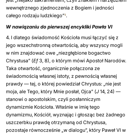
jest „niejako sakramentem, czyli znakiem i narzędziem
wewnętrznego zjednoczenia z Bogiem i jedności
całego rodzaju ludzkiego”
.
1
W nawiązaniu do pierwszej encykliki Pawła VI
4. I dlatego świadomość Kościoła musi łączyć się z
jego wszechstronną otwartością, aby wszyscy mogli
w nim znajdować owe „niezgłębione bogactwo
Chrystusa” (
Ef
3, 8), o którym mówi Apostoł Narodów.
Taka otwartość, organicznie połączona ze
świadomością własnej istoty, z pewnością własnej
prawdy — tej, o której powiedział Chrystus: „nie jest
moja, ale Tego, który Mnie posłał, Ojca” (
J
14, 24) —
stanowi o apostolskim, czyli posłanniczym
dynamizmie Kościoła. Właśnie w imię tego
dynamizmu, Kościół, wyznając i głosząc bez żadnego
uszczerbku prawdę otrzymaną od Chrystusa,
pozostaje równocześnie „w dialogu”, który Paweł VI w