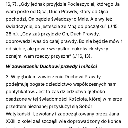
16, 7). „Gdy jednak przyjdzie Pocieszyciel, którego Ja
wam poślę od Ojca, Duch Prawdy, który od Ojca
pochodzi, On będzie świadczył o Mnie. Ale wy też
świadczycie, bo jesteście ze Mną od początku” (
J
15,
26 n.). „Gdy zaś przyjdzie On, Duch Prawdy,
doprowadzi was do całej prawdy. Bo nie będzie mówił
od siebie, ale powie wszystko, cokolwiek słyszy i
oznajmi wam rzeczy przyszłe” (
J
16, 13).
W zawierzeniu Duchowi prawdy i miłości
3. W głębokim zawierzeniu Duchowi Prawdy
podejmuję bogate dziedzictwo współczesnych nam
pontyfikatów. Jest to zaś dziedzictwo głęboko
osadzone w tej świadomości Kościoła, której w mierze
przedtem nieznanej przysłużył się Sobór
Watykański II, zwołany i zapoczątkowany przez Jana
XXIII, z kolei zaś szczęśliwie doprowadzony do końca