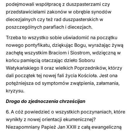
podejmowali współpracę z duszpasterzami czy
przedstawicielami zakonów w obrębie synodów
diecezjalnych czy też rad duszpasterskich w
poszczególnych parafiach i diecezjach.
Trzeba to wszystko sobie uświadomić na początku
nowego pontyfikatu, dziękując Bogu, wyrażając żywą
zachętę wszystkim Braciom i Siostrom, wdzięczną w
końcu pamięcią otaczając dzieło Soboru
Watykańskiego II oraz wielkich Poprzedników, którzy
dali początek tej nowej fali życia Kościoła. Jest ona
potężniejsza od symptomów zwątpienia, załamania,
kryzysu.
Droga do zjednoczenia chrześcijan
6. A cóż powiedzieć o wszystkich poczynaniach, które
wynikły z nowej orientacji ekumenicznej?
Niezapomniany Papież Jan XXIII z całą ewangeliczną