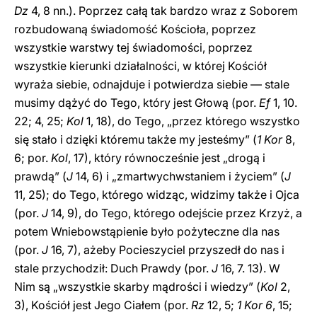
Dz
4, 8 nn.). Poprzez całą tak bardzo wraz z Soborem
rozbudowaną świadomość Kościoła, poprzez
wszystkie warstwy tej świadomości, poprzez
wszystkie kierunki działalności, w której Kościół
wyraża siebie, odnajduje i potwierdza siebie — stale
musimy dążyć do Tego, który jest Głową (por.
Ef
1, 10.
22; 4, 25;
Kol
1, 18), do Tego, „przez którego wszystko
się stało i dzięki któremu także my jesteśmy” (
1 Kor
8,
6; por.
Kol
, 17), który równocześnie jest „drogą i
prawdą” (
J
14, 6) i „zmartwychwstaniem i życiem” (
J
11, 25); do Tego, którego widząc, widzimy także i Ojca
(por.
J
14, 9), do Tego, którego odejście przez Krzyż, a
potem Wniebowstąpienie było pożyteczne dla nas
(por.
J
16, 7), ażeby Pocieszyciel przyszedł do nas i
stale przychodził: Duch Prawdy (por.
J
16, 7. 13). W
Nim są „wszystkie skarby mądrości i wiedzy” (
Kol
2,
3), Kościół jest Jego Ciałem (por.
Rz
12, 5;
1 Kor 6
, 15;