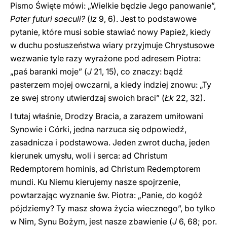
Pismo Święte mówi: „Wielkie będzie Jego panowanie”,
Pater futuri saeculi?
(
Iz
9, 6). Jest to podstawowe
pytanie, które musi sobie stawiać nowy Papież, kiedy
w duchu posłuszeństwa wiary przyjmuje Chrystusowe
wezwanie tyle razy wyrażone pod adresem Piotra:
„paś baranki moje” (
J
21, 15), co znaczy: bądź
pasterzem mojej owczarni, a kiedy indziej znowu: „Ty
ze swej strony utwierdzaj swoich braci” (
Łk
22, 32).
I tutaj właśnie, Drodzy Bracia, a zarazem umiłowani
Synowie i Córki, jedna narzuca się odpowiedź,
zasadnicza i podstawowa. Jeden zwrot ducha, jeden
kierunek umysłu, woli i serca: ad Christum
Redemptorem hominis, ad Christum Redemptorem
mundi. Ku Niemu kierujemy nasze spojrzenie,
powtarzając wyznanie św. Piotra: „Panie, do kogóż
pójdziemy? Ty masz słowa życia wiecznego”, bo tylko
w Nim, Synu Bożym, jest nasze zbawienie (
J
6, 68; por.