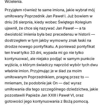
Wcielenia.
Przyjąłem również te same imiona, jakie wybrał mój
umiłowany Poprzednik Jan Paweł I. Już bowiem w
dniu 26 sierpnia, kiedy wobec Świętego Kolegium
ujawnił, że chce się nazywać Jan Paweł — a ta
dwoistość imienia była bez precedensu w historii —
dostrzegłem w tym jakby wymowny znak łaski na
drodze nowego pontyfikatu. A ponieważ pontyfikat
ten trwał tylko 33 dni, wypada mi go nie tylko
kontynuować, ale niejako podjąć w samym punkcie
wyjścia, o którym świadczy naprzód wybór tych dwu
właśnie imion. Przyjmując je w ślad za moim
umiłowanym Poprzednikiem, pragnę przez to —
mniemam, że podobnie jak On — dać wyraz
umiłowania dla tego szczególnego dziedzictwa, jakie
pozostawili Papieże Jan XXIII i Paweł VI, oraz
gotowości jego kontynuowania z Bożą pomocą.