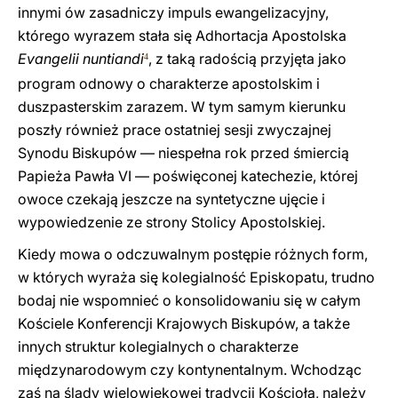
innymi ów zasadniczy impuls ewangelizacyjny,
którego wyrazem stała się Adhortacja Apostolska
Evangelii nuntiandi
, z taką radością przyjęta jako
4
program odnowy o charakterze apostolskim i
duszpasterskim zarazem. W tym samym kierunku
poszły również prace ostatniej sesji zwyczajnej
Synodu Biskupów — niespełna rok przed śmiercią
Papieża Pawła VI — poświęconej katechezie, której
owoce czekają jeszcze na syntetyczne ujęcie i
wypowiedzenie ze strony Stolicy Apostolskiej.
Kiedy mowa o odczuwalnym postępie różnych form,
w których wyraża się kolegialność Episkopatu, trudno
bodaj nie wspomnieć o konsolidowaniu się w całym
Kościele Konferencji Krajowych Biskupów, a także
innych struktur kolegialnych o charakterze
międzynarodowym czy kontynentalnym. Wchodząc
zaś na ślady wielowiekowej tradycji Kościoła, należy