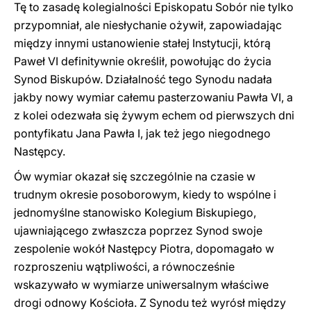
Tę to zasadę kolegialności Episkopatu Sobór nie tylko
przypomniał, ale niesłychanie ożywił, zapowiadając
między innymi ustanowienie stałej Instytucji, którą
Paweł VI definitywnie określił, powołując do życia
Synod Biskupów. Działalność tego Synodu nadała
jakby nowy wymiar całemu pasterzowaniu Pawła VI, a
z kolei odezwała się żywym echem od pierwszych dni
pontyfikatu Jana Pawła I, jak też jego niegodnego
Następcy.
Ów wymiar okazał się szczególnie na czasie w
trudnym okresie posoborowym, kiedy to wspólne i
jednomyślne stanowisko Kolegium Biskupiego,
ujawniającego zwłaszcza poprzez Synod swoje
zespolenie wokół Następcy Piotra, dopomagało w
rozproszeniu wątpliwości, a równocześnie
wskazywało w wymiarze uniwersalnym właściwe
drogi odnowy Kościoła. Z Synodu też wyrósł między