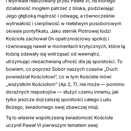
i wytrwale realizowany przez Pawła VI, na którego
działalność mogłem patrzeć z bliska, podziwiając
Jego głęboką mądrość i odwagę, a równocześnie
wytrwałość i cierpliwość w niełatwym posoborowym
okresie pontyfikatu. Jako sternik Piotrowej łodzi
Kościoła zachował On opatrznościowy spokój i
równowagę nawet w momentach krytycznych, które tą
łodzią zdawały się wstrząsać od wewnątrz,
utrzymując niezachwianą ufność dla jej spoistości. To
bowiem, co poprzez Sobór naszych czasów „Duch
powiedział Kościołowi”, co w tym Kościele mówi
„wszystkim Kościołom” (
Ap
2, 7), nie może — pomimo
doraźnych niepokojów — służyć czemu innemu, jak
tylko jeszcze dojrzalszej spoistości całego Ludu
Bożego, świadomego swej zbawczej misji.
Tę to właśnie współczesną świadomość Kościoła
uczynił Paweł VI pierwszym tematem swej