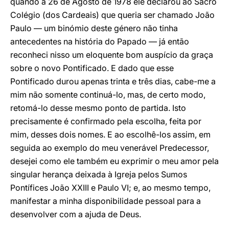
quando a 26 de Agosto de 1978 ele declarou ao Sacro
Colégio (dos Cardeais) que queria ser chamado João
Paulo — um binómio deste género não tinha
antecedentes na história do Papado — já então
reconheci nisso um eloquente bom auspício da graça
sobre o novo Pontificado. E dado que esse
Pontificado durou apenas trinta e três dias, cabe-me a
mim não somente continuá-lo, mas, de certo modo,
retomá-lo desse mesmo ponto de partida. Isto
precisamente é confirmado pela escolha, feita por
mim, desses dois nomes. E ao escolhê-los assim, em
seguida ao exemplo do meu venerável Predecessor,
desejei como ele também eu exprimir o meu amor pela
singular herança deixada à Igreja pelos Sumos
Pontífices João XXIII e Paulo VI; e, ao mesmo tempo,
manifestar a minha disponibilidade pessoal para a
desenvolver com a ajuda de Deus.