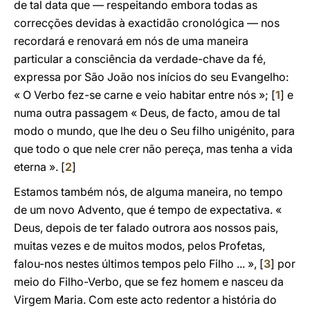
de tal data que — respeitando embora todas as
correcções devidas à exactidão cronológica — nos
recordará e renovará em nós de uma maneira
particular a consciência da verdade-chave da fé,
expressa por São João nos inícios do seu Evangelho:
« O Verbo fez-se carne e veio habitar entre nós »; [
1
] e
numa outra passagem « Deus, de facto, amou de tal
modo o mundo, que lhe deu o Seu filho unigénito, para
que todo o que nele crer não pereça, mas tenha a vida
eterna ». [
2
]
Estamos também nós, de alguma maneira, no tempo
de um novo Advento, que é tempo de expectativa. «
Deus, depois de ter falado outrora aos nossos pais,
muitas vezes e de muitos modos, pelos Profetas,
falou-nos nestes últimos tempos pelo Filho ... », [
3
] por
meio do Filho-Verbo, que se fez homem e nasceu da
Virgem Maria. Com este acto redentor a história do