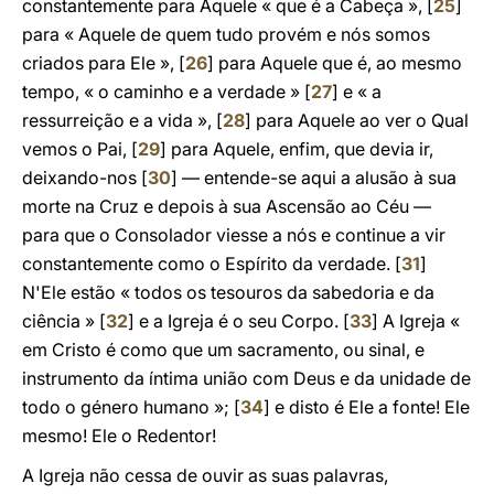
constantemente para Aquele « que é a Cabeça », [
25
]
para « Aquele de quem tudo provém e nós somos
criados para Ele », [
26
] para Aquele que é, ao mesmo
tempo, « o caminho e a verdade » [
27
] e « a
ressurreição e a vida », [
28
] para Aquele ao ver o Qual
vemos o Pai, [
29
] para Aquele, enfim, que devia ir,
deixando-nos [
30
] — entende-se aqui a alusão à sua
morte na Cruz e depois à sua Ascensão ao Céu —
para que o Consolador viesse a nós e continue a vir
constantemente como o Espírito da verdade. [
31
]
N'Ele estão « todos os tesouros da sabedoria e da
ciência » [
32
] e a Igreja é o seu Corpo. [
33
] A Igreja «
em Cristo é como que um sacramento, ou sinal, e
instrumento da íntima união com Deus e da unidade de
todo o género humano »; [
34
] e disto é Ele a fonte! Ele
mesmo! Ele o Redentor!
A Igreja não cessa de ouvir as suas palavras,