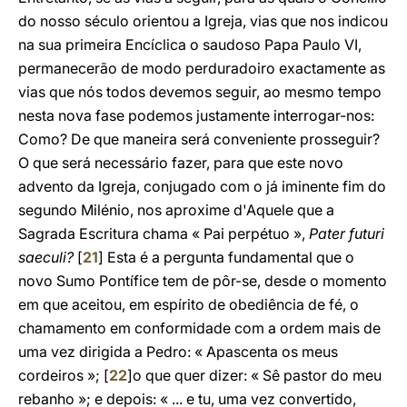
do nosso século orientou a Igreja, vias que nos indicou
na sua primeira Encíclica o saudoso Papa Paulo VI,
permanecerão de modo perduradoiro exactamente as
vias que nós todos devemos seguir, ao mesmo tempo
nesta nova fase podemos justamente interrogar-nos:
Como? De que maneira será conveniente prosseguir?
O que será necessário fazer, para que este novo
advento da Igreja, conjugado com o já iminente fim do
segundo Milénio, nos aproxime d'Aquele que a
Sagrada Escritura chama « Pai perpétuo »,
Pater futuri
saeculi?
[
21
] Esta é a pergunta fundamental que o
novo Sumo Pontífice tem de pôr-se, desde o momento
em que aceitou, em espírito de obediência de fé, o
chamamento em conformidade com a ordem mais de
uma vez dirigida a Pedro: « Apascenta os meus
cordeiros »; [
22
]o que quer dizer: « Sê pastor do meu
rebanho »; e depois: « ... e tu, uma vez convertido,