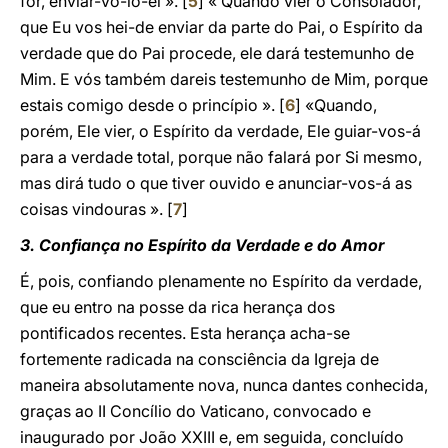
for, enviar-vo-lo-ei ». [
5
] « Quando vier o Consolador,
que Eu vos hei-de enviar da parte do Pai, o Espírito da
verdade que do Pai procede, ele dará testemunho de
Mim. E vós também dareis testemunho de Mim, porque
estais comigo desde o princípio ». [
6
] «Quando,
porém, Ele vier, o Espírito da verdade, Ele guiar-vos-á
para a verdade total, porque não falará por Si mesmo,
mas dirá tudo o que tiver ouvido e anunciar-vos-á as
coisas vindouras ». [
7
]
3. Confiança no Espírito da Verdade e do Amor
É, pois, confiando plenamente no Espírito da verdade,
que eu entro na posse da rica herança dos
pontificados recentes. Esta herança acha-se
fortemente radicada na consciência da Igreja de
maneira absolutamente nova, nunca dantes conhecida,
graças ao II Concílio do Vaticano, convocado e
inaugurado por João XXIII e, em seguida, concluído