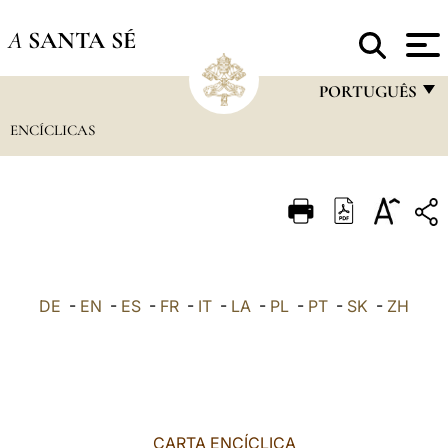
A
SANTA SÉ
PORTUGUÊS
ENCÍCLICAS
FRANÇAIS
ENGLISH
ITALIANO
PORTUGUÊS
ESPAÑOL
DE
-
EN
-
ES
-
FR
-
IT
-
LA
-
PL
-
PT
-
SK
-
ZH
DEUTSCH
POLSKI
العربيّة
CARTA ENCÍCLICA
中文