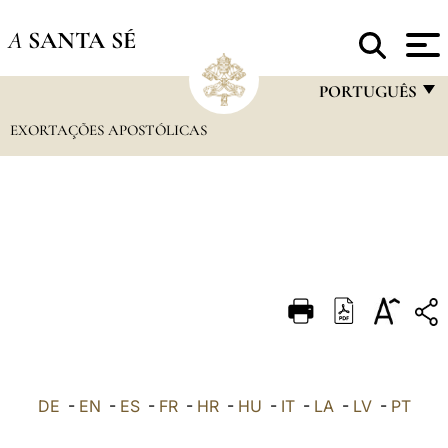
A
SANTA SÉ
PORTUGUÊS
EXORTAÇÕES APOSTÓLICAS
FRANÇAIS
ENGLISH
ITALIANO
PORTUGUÊS
ESPAÑOL
DEUTSCH
POLSKI
العربيّة
DE
-
EN
-
ES
-
FR
-
HR
-
HU
-
IT
-
LA
-
LV
-
PT
中文