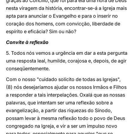
graças ao Concílio, que foi para ela uma hora de Deus
nesta viragem da história, encontrar-se-á a Igreja mais
apta para anunciar o Evangelho e para o inserir no
coração dos homens, com convicção, liberdade de
espírito e eficácia? Sim ou não?
Convite à reflexão
5. Todos nós vemos a urgência em dar a esta pergunta
uma resposta leal, humilde, corajosa e, depois, de agir
conseqüentemente.
Com o nosso "cuidado solícito de todas as Igrejas",
(8) nós desejaríamos ajudar os nossos Irmãos e Filhos
a responder a tais interpelações. Oxalá que as nossas
palavras, que intentam ser uma reflexão sobre a
evangelização, a partir das riquezas do Sínodo,
possam levar à mesma reflexão todo o povo de Deus
congregado na Igreja, e vir a ser um impulso novo
para todos, especialmente para aqueles "que se