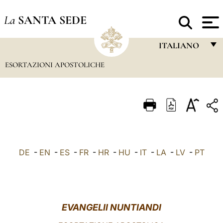
La
SANTA SEDE
ITALIANO
ESORTAZIONI APOSTOLICHE
FRANÇAIS
ENGLISH
ITALIANO
PORTUGUÊS
ESPAÑOL
DE
-
EN
-
ES
-
FR
-
HR
-
HU
-
IT
-
LA
-
LV
-
PT
DEUTSCH
POLSKI
العربيّة
EVANGELII NUNTIANDI
中文