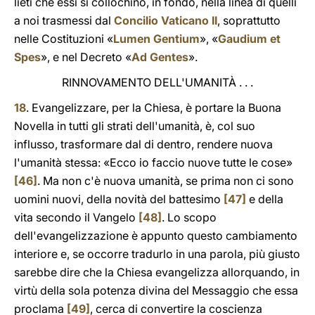
lieti che essi si collochino, in fondo, nella linea di quelli
a noi trasmessi dal
Concilio Vaticano II
, soprattutto
nelle Costituzioni «
Lumen Gentium
», «
Gaudium et
Spes
», e nel Decreto «
Ad Gentes
».
RINNOVAMENTO DELL'UMANITÀ . . .
18
. Evangelizzare, per la Chiesa, è portare la Buona
Novella in tutti gli strati dell'umanità, è, col suo
influsso, trasformare dal di dentro, rendere nuova
l'umanità stessa: «Ecco io faccio nuove tutte le cose»
[46]
. Ma non c'è nuova umanità, se prima non ci sono
uomini nuovi, della novità del battesimo
[47]
e della
vita secondo il Vangelo
[48]
. Lo scopo
dell'evangelizzazione è appunto questo cambiamento
interiore e, se occorre tradurlo in una parola, più giusto
sarebbe dire che la Chiesa evangelizza allorquando, in
virtù della sola potenza divina del Messaggio che essa
proclama
[49]
, cerca di convertire la coscienza