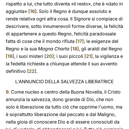
rispetto a lui, che tutto diventa «il resto», che è «dato in
aggiunta»
[16]
. Solo il Regno è dunque assoluto e
rende relativa ogni altra cosa. Il Signore si compiace di
descrivere, sotto innumerevoli forme diverse, la felicità
di appartenere a questo Regno, felicità paradossale
fatta di cose che il mondo rifiuta
[17]
; le esigenze del
Regno e la sua
Magna Charta
[18]
, gli araldi del Regno
[19]
, i suoi misteri
[20]
; i suoi piccoli
[21]
, la vigilanza e
la fedeltà richieste a chiunque attende il suo avvento
definitivo
[22]
.
L'ANNUNCIO DELLA SALVEZZA LIBERATRICE
9
. Come nucleo e centro della Buona Novella, il Cristo
annunzia la salvezza, dono grande di Dio, che non
solo è liberazione da tutto ciò che opprime l'uomo, ma
è soprattutto liberazione dal peccato e dal Maligno,
nella gioia di conoscere Dio e di essere conosciuti da