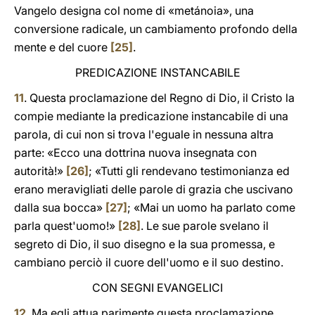
Vangelo designa col nome di «metánoia», una
conversione radicale, un cambiamento profondo della
mente e del cuore
[25]
.
PREDICAZIONE INSTANCABILE
11
. Questa proclamazione del Regno di Dio, il Cristo la
compie mediante la predicazione instancabile di una
parola, di cui non si trova l'eguale in nessuna altra
parte: «Ecco una dottrina nuova insegnata con
autorità!»
[26]
; «Tutti gli rendevano testimonianza ed
erano meravigliati delle parole di grazia che uscivano
dalla sua bocca»
[27]
; «Mai un uomo ha parlato come
parla quest'uomo!»
[28]
. Le sue parole svelano il
segreto di Dio, il suo disegno e Ia sua promessa, e
cambiano perciò il cuore dell'uomo e il suo destino.
CON SEGNI EVANGELICI
12
. Ma egli attua parimente questa proclamazione