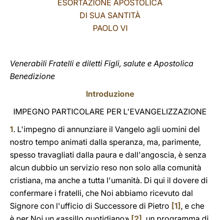
ESORTAZIONE APOSTOLICA
DI SUA SANTITÀ
LATINE
PAOLO VI
Venerabili Fratelli e diletti Figli, salute e Apostolica
Benedizione
Introduzione
IMPEGNO PARTICOLARE PER L'EVANGELIZZAZIONE
1
. L'impegno di annunziare il Vangelo agli uomini del
nostro tempo animati dalla speranza, ma, parimente,
spesso travagliati dalla paura e dall'angoscia, è senza
alcun dubbio un servizio reso non solo alla comunità
cristiana, ma anche a tutta l'umanità. Di qui il dovere di
confermare i fratelli, che Noi abbiamo ricevuto dal
Signore con l'ufficio di Successore di Pietro
[1]
, e che
è per Noi un «assillo quotidiano»
[2]
, un programma di