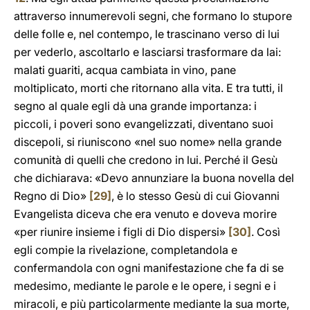
attraverso innumerevoli segni, che formano Io stupore
delle folle e, nel contempo, le trascinano verso di lui
per vederlo, ascoltarlo e lasciarsi trasformare da lai:
malati guariti, acqua cambiata in vino, pane
moltiplicato, morti che ritornano alla vita. E tra tutti, il
segno al quale egli dà una grande importanza: i
piccoli, i poveri sono evangelizzati, diventano suoi
discepoli, si riuniscono «nel suo nome» nella grande
comunità di quelli che credono in lui. Perché il Gesù
che dichiarava: «Devo annunziare la buona novella del
Regno di Dio»
[29]
, è lo stesso Gesù di cui Giovanni
Evangelista diceva che era venuto e doveva morire
«per riunire insieme i figli di Dio dispersi»
[30]
. Così
egli compie la rivelazione, completandola e
confermandola con ogni manifestazione che fa di se
medesimo, mediante le parole e le opere, i segni e i
miracoli, e più particolarmente mediante Ia sua morte,