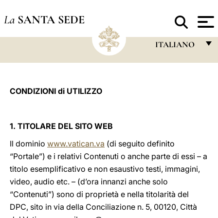
La
SANTA SEDE
ITALIANO
FRANÇAIS
ENGLISH
CONDIZIONI di UTILIZZO
ITALIANO
PORTUGUÊS
1. TITOLARE DEL SITO WEB
ESPAÑOL
Il dominio
www.vatican.va
(di seguito definito
“Portale”) e i relativi Contenuti o anche parte di essi – a
DEUTSCH
titolo esemplificativo e non esaustivo testi, immagini,
POLSKI
video, audio etc. – (d’ora innanzi anche solo
“Contenuti”) sono di proprietà e nella titolarità del
العربيّة
DPC, sito in via della Conciliazione n. 5, 00120, Città
中文