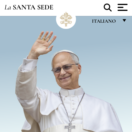
La
SANTA SEDE
ITALIANO
FRANÇAIS
ENGLISH
ITALIANO
PORTUGUÊS
ESPAÑOL
DEUTSCH
POLSKI
العربيّة
中文