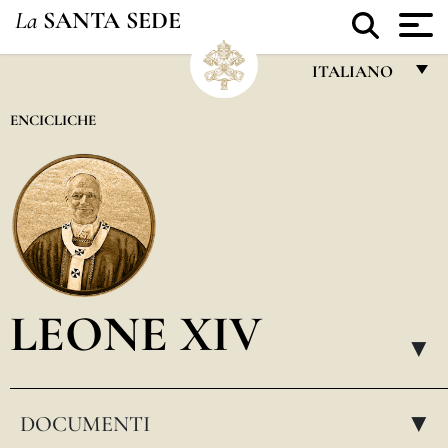
La
SANTA SEDE
ITALIANO
FRANÇAIS
ENCICLICHE
ENGLISH
ITALIANO
PORTUGUÊS
ESPAÑOL
DEUTSCH
LEONE XIV
POLSKI
▸
العربيّة
DOCUMENTI
中文
▸