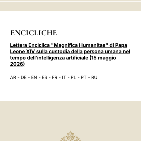
LATINE
ENCICLICHE
Lettera Enciclica "Magnifica Humanitas" di Papa
Leone XIV sulla custodia della persona umana nel
tempo dell’intelligenza artificiale (15 maggio
2026)
-
-
-
-
-
-
-
-
AR
DE
EN
ES
FR
IT
PL
PT
RU