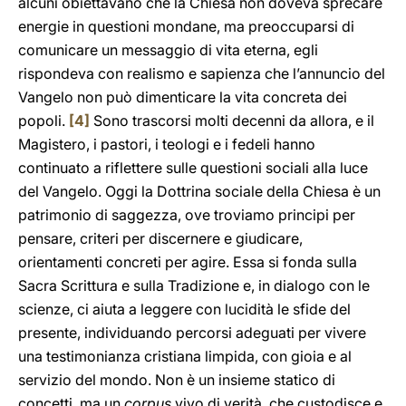
alcuni obiettavano che la Chiesa non doveva sprecare
energie in questioni mondane, ma preoccuparsi di
comunicare un messaggio di vita eterna, egli
rispondeva con realismo e sapienza che l’annuncio del
Vangelo non può dimenticare la vita concreta dei
popoli.
[4]
Sono trascorsi molti decenni da allora, e il
Magistero, i pastori, i teologi e i fedeli hanno
continuato a riflettere sulle questioni sociali alla luce
del Vangelo. Oggi la Dottrina sociale della Chiesa è un
patrimonio di saggezza, ove troviamo principi per
pensare, criteri per discernere e giudicare,
orientamenti concreti per agire. Essa si fonda sulla
Sacra Scrittura e sulla Tradizione e, in dialogo con le
scienze, ci aiuta a leggere con lucidità le sfide del
presente, individuando percorsi adeguati per vivere
una testimonianza cristiana limpida, con gioia e al
servizio del mondo. Non è un insieme statico di
concetti, ma un
corpus
vivo di verità, che custodisce e