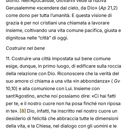
ultimo. Nell’Apocalisse, Giovanni vede la nuova
Gerusalemme «scendere dal cielo, da Dio» (
Ap
21,2)
come dono per tutta l’umanità. E questa visione di
grazia è per noi cristiani una chiamata a lavorare
insieme, coltivando una vita comune pacifica, giusta e
dignitosa nelle “città” di oggi.
Costruire nel bene
11. Costruire una città impostata sul bene comune
esige, dunque, in primo luogo, di edificare sulla roccia
della relazione con Dio. Riconoscere che la verità del
suo amore ci chiama a una vita «in abbondanza» (
Gv
10,10) e alla comunione con Lui. Insieme con
sant’Agostino, anche noi possiamo dire: «Ci hai fatti
per te, e il nostro cuore non ha posa finché non riposa
in te».
[8]
Dio, infatti, ha inscritto nel nostro cuore un
desiderio di felicità che abbraccia tutte le dimensioni
della vita, e la Chiesa, nel dialogo con gli uomini e le