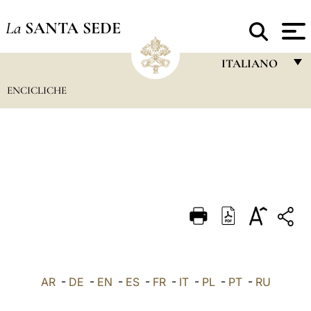
La
SANTA SEDE
ITALIANO
ENCICLICHE
FRANÇAIS
ENGLISH
ITALIANO
PORTUGUÊS
ESPAÑOL
DEUTSCH
POLSKI
العربيّة
AR
-
DE
-
EN
-
ES
-
FR
-
IT
-
PL
-
PT
-
RU
中文