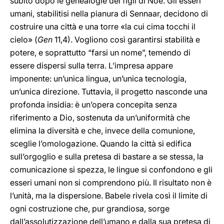
subito dopo le genealogie dei figli di Noè. Gli esseri
umani, stabilitisi nella pianura di Sennaar, decidono di
costruire una città e una torre «la cui cima tocchi il
cielo» (
Gen
11,4). Vogliono così garantirsi stabilità e
potere, e soprattutto “farsi un nome”, temendo di
essere dispersi sulla terra. L’impresa appare
imponente: un’unica lingua, un’unica tecnologia,
un’unica direzione. Tuttavia, il progetto nasconde una
profonda insidia: è un’opera concepita senza
riferimento a Dio, sostenuta da un’uniformità che
elimina la diversità e che, invece della comunione,
sceglie l’omologazione. Quando la città si edifica
sull’orgoglio e sulla pretesa di bastare a se stessa, la
comunicazione si spezza, le lingue si confondono e gli
esseri umani non si comprendono più. Il risultato non è
l’unità, ma la dispersione. Babele rivela così il limite di
ogni costruzione che, pur grandiosa, sorge
dall’assolutizzazione dell’umano e dalla sua pretesa di