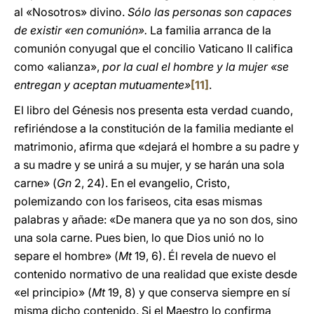
al «Nosotros» divino.
Sólo las personas son capaces
de existir «en comunión».
La familia arranca de la
comunión conyugal que el concilio Vaticano II califica
como «alianza»,
por la cual el hombre y la mujer «se
entregan y aceptan mutuamente»
[11]
.
El libro del Génesis nos presenta esta verdad cuando,
refiriéndose a la constitución de la familia mediante el
matrimonio, afirma que «dejará el hombre a su padre y
a su madre y se unirá a su mujer, y se harán una sola
carne» (
Gn
2, 24). En el evangelio, Cristo,
polemizando con los fariseos, cita esas mismas
palabras y añade: «De manera que ya no son dos, sino
una sola carne. Pues bien, lo que Dios unió no lo
separe el hombre» (
Mt
19, 6). Él revela de nuevo el
contenido normativo de una realidad que existe desde
«el principio» (
Mt
19, 8) y que conserva siempre en sí
misma dicho contenido. Si el Maestro lo confirma