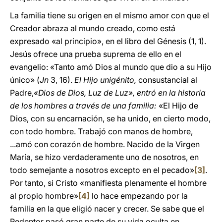
La familia tiene su origen en el mismo amor con que el
Creador abraza al mundo creado, como está
expresado «al principio», en el libro del Génesis (1, 1).
Jesús ofrece una prueba suprema de ello en el
evangelio: «Tanto amó Dios al mundo que dio a su Hijo
único» (
Jn
3, 16).
El Hijo unigénito,
consustancial al
Padre,
«Dios de Dios, Luz de Luz», entró en la historia
de los hombres a través de una familia:
«El Hijo de
Dios, con su encarnación, se ha unido, en cierto modo,
con todo hombre. Trabajó con manos de hombre,
...amó con corazón de hombre. Nacido de la Virgen
María, se hizo verdaderamente uno de nosotros, en
todo semejante a nosotros excepto en el pecado»
[3]
.
Por tanto, si Cristo «manifiesta plenamente el hombre
al propio hombre»
[4]
lo hace empezando por la
familia en la que eligió nacer y crecer. Se sabe que el
Redentor pasó gran parte de su vida oculta en