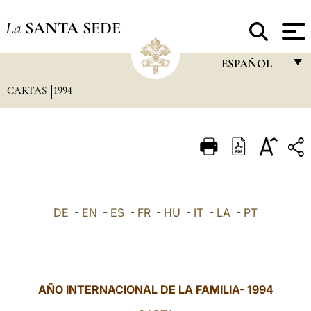
La
SANTA SEDE
ESPAÑOL
CARTAS
1994
FRANÇAIS
ENGLISH
ITALIANO
PORTUGUÊS
ESPAÑOL
DE
-
EN
-
ES
-
FR
-
HU
-
IT
-
LA
-
PT
DEUTSCH
POLSKI
العربيّة
AÑO INTERNACIONAL DE LA FAMILIA- 1994
中文