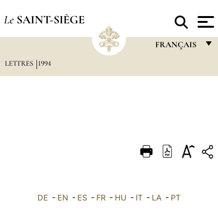
Le
SAINT-SIÈGE
FRANÇAIS
LETTRES
1994
FRANÇAIS
ENGLISH
ITALIANO
PORTUGUÊS
ESPAÑOL
DEUTSCH
POLSKI
العربيّة
DE
-
EN
-
ES
-
FR
-
HU
-
IT
-
LA
-
PT
中文