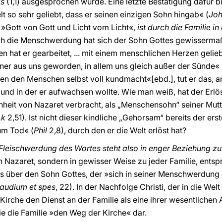
is
(1,1) ausgesprochen wurde. Eine letzte Bestätigung dafür b
t so sehr geliebt, dass er seinen einzigen Sohn hingab« (
Jo
»Gott von Gott und Licht vom Licht«,
ist durch die Familie i
ch die Menschwerdung hat sich der Sohn Gottes gewisserm
n hat er gearbeitet, ... mit einem menschlichen Herzen gelie
einer aus uns geworden, in allem uns gleich außer der Sünde« 
 den Menschen selbst voll kundmacht«[ebd.], tut er das, an
und in der er aufwachsen wollte. Wie man weiß, hat der Erlös
heit von Nazaret verbracht, als „Menschensohn“ seiner Mutt
Lk
2,51). Ist nicht dieser kindliche „Gehorsam“ bereits der e
um Tod« (
Phil
2,8), durch den er die Welt erlöst hat?
Fleischwerdung des Wortes steht also in enger Beziehung zu
von Nazaret, sondern in gewisser Weise zu jeder Familie, ent
ls über den Sohn Gottes, der »sich in seiner Menschwerdun
audium et spes
, 22). In der Nachfolge Christi, der in die W
 Kirche den Dienst an der Familie als eine ihrer wesentlichen
e die Familie »den Weg der Kirche« dar.