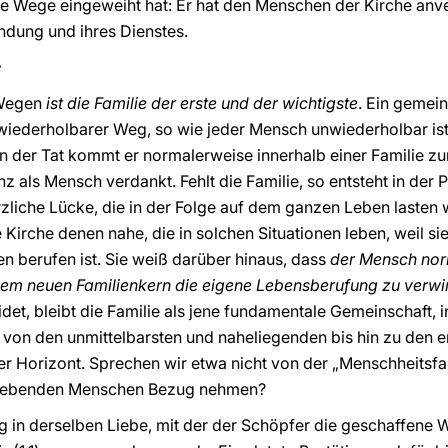
iese Wege eingeweiht hat: Er hat den Menschen der Kirche anver
endung und ihres Dienstes.
e
 Wegen
ist die Familie der erste und der wichtigste
. Ein gemei
nwiederholbarer Weg, so wie jeder Mensch unwiederholbar is
n der Tat kommt er normalerweise innerhalb einer Familie z
nz als Mensch verdankt. Fehlt die Familie, so entsteht in der Per
liche Lücke, die in der Folge auf dem ganzen Leben lasten w
 Kirche denen nahe, die in solchen Situationen leben, weil s
len berufen ist. Sie weiß darüber hinaus, dass
der Mensch nor
einem neuen Familienkern die eigene Lebensberufung zu verwi
idet, bleibt die Familie als jene fundamentale Gemeinschaft,
von den unmittelbarsten und naheliegenden bis hin zu den ent
ler Horizont. Sprechen wir etwa nicht von der „Menschheitsfam
t lebenden Menschen Bezug nehmen?
ng in derselben Liebe, mit der der Schöpfer die geschaffene 