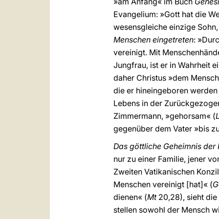
»am Anfang« im Buch
Genes
Evangelium: »Gott hat die Wel
wesensgleiche einzige Sohn, 
Menschen eingetreten
: »Dur
vereinigt. Mit Menschenhände
Jungfrau, ist er in Wahrheit 
daher Christus »dem Menschen
die er hineingeboren werden 
Lebens in der Zurückgezogen
Zimmermann, »gehorsam« (
gegenüber dem Vater »bis z
Das göttliche Geheimnis der 
nur zu einer Familie, jener 
Zweiten Vatikanischen Konzi
Menschen vereinigt [hat]« (
G
dienen« (
Mt
20,28), sieht die
stellen sowohl der Mensch wi