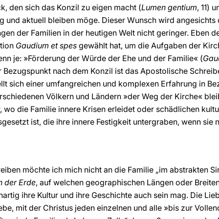
, den sich das Konzil zu eigen macht (
Lumen gentium
, 11) 
g und aktuell bleiben möge. Dieser Wunsch wird angesichts
n der Familien in der heutigen Welt nicht geringer. Eben des
ution
Gaudium et spes
gewählt hat, um die Aufgaben der Kirc
nn je: »Förderung der Würde der Ehe und der Familie« (
Gau
ger Bezugspunkt nach dem Konzil ist das Apostolische Schrei
ellt sich einer umfangreichen und komplexen Erfahrung in Bez
rschiedenen Völkern und Ländern »der Weg der Kirche« bleibt
 wo die Familie innere Krisen erleidet oder schädlichen kultu
setzt ist, die ihre innere Festigkeit untergraben, wenn sie n
eiben möchte ich mich nicht an die Familie „im abstrakten 
n der Erde
, auf welchen geographischen Längen oder Breiten
rtig ihre Kultur und ihre Geschichte auch sein mag. Die Lieb
iebe, mit der Christus jeden einzelnen und alle »bis zur Vollen