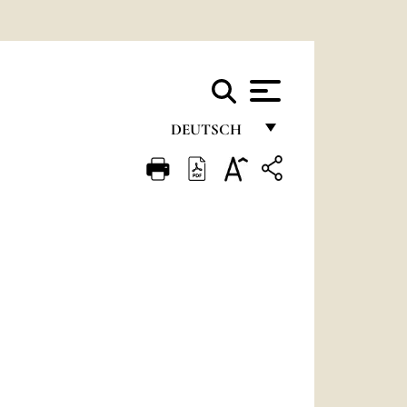
DEUTSCH
FRANÇAIS
ENGLISH
ITALIANO
PORTUGUÊS
ESPAÑOL
DEUTSCH
POLSKI