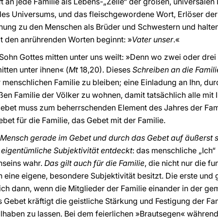
t an jede Familie als Lebens-„Zelle“ der großen, universalen
 des Universums, und das fleischgewordene Wort, Erlöser der
ffnung zu den Menschen als Brüder und Schwestern und halte
it den anrührenden Worten beginnt: »
Vater unser
.«
 Sohn Gottes mitten unter uns weilt: »Denn wo zwei oder dr
itten unter ihnen« (
Mt
18,20). Dieses
Schreiben an die Famili
er menschlichen Familie zu bleiben; eine Einladung an Ihn, dur
oßen Familie der Völker zu wohnen, damit tatsächlich alle m
Gebet muss zum beherrschenden Element des Jahres der Famil
bet für die Familie, das Gebet mit der Familie.
 Mensch gerade im Gebet und durch das Gebet auf äußerst s
 eigentümliche Subjektivität entdeckt
: das menschliche „Ich“
nseins wahr.
Das gilt auch für die Familie
, die nicht nur die 
h eine eigene, besondere Subjektivität besitzt. Die erste un
 sich dann, wenn die Mitglieder der Familie einander in der 
Gebet kräftigt die geistliche Stärkung und Festigung der Fam
eilhaben zu lassen. Bei dem feierlichen »Brautsegen« während