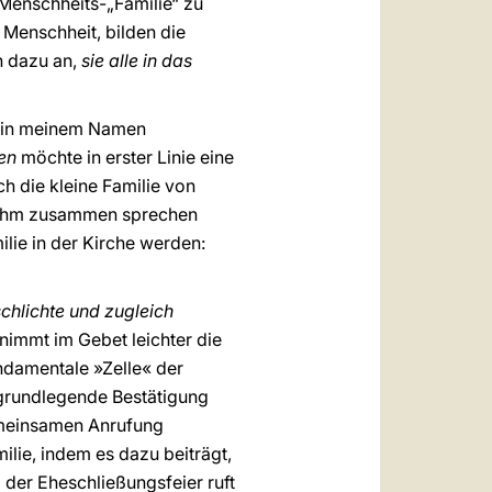
 Menschheits-„Familie“ zu
 Menschheit, bilden die
n dazu an,
sie alle in das
ei in meinem Namen
en
möchte in erster Linie eine
ch die kleine Familie von
it Ihm zusammen sprechen
ie in der Kirche werden:
chlichte und zugleich
 nimmt im Gebet leichter die
fundamentale »Zelle« der
d grundlegende Bestätigung
gemeinsamen Anrufung
ilie, indem es dazu beiträgt,
 der Eheschließungsfeier ruft