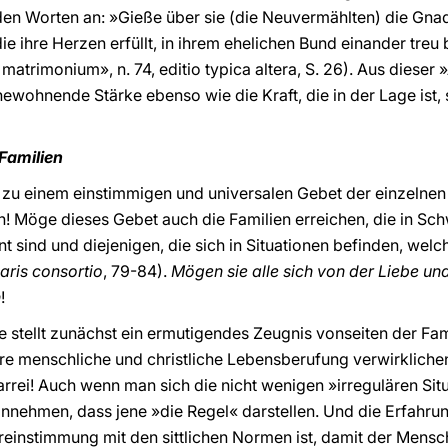
den Worten an: »Gieße über sie (die Neuvermählten) die Gnad
die ihre Herzen erfüllt, in ihrem ehelichen Bund einander treu 
 matrimonium», n. 74, editio typica altera, S. 26). Aus diese
ewohnende Stärke ebenso wie die Kraft, die in der Lage ist, s
 Familien
e zu einem einstimmigen und universalen Gebet der einzelne
 Möge dieses Gebet auch die Familien erreichen, die in Sch
nt sind und diejenigen, die sich in Situationen befinden, welc
iaris consortio
, 79-84).
Mögen sie alle sich von der Liebe un
n
!
 stellt zunächst ein ermutigendes Zeugnis vonseiten der Famil
e menschliche und christliche Lebensberufung verwirklichen.
arrei! Auch wenn man sich die nicht wenigen »irregulären Sit
nnehmen, dass jene »die Regel« darstellen. Und die Erfahrun
ereinstimmung mit den sittlichen Normen ist, damit der Mensc