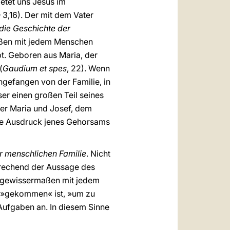
ietet uns Jesus im
h
3,16). Der mit dem Vater
n die Geschichte der
aßen mit jedem Menschen
bt. Geboren aus Maria, der
(
Gaudium et spes
, 22). Wenn
gefangen von der Familie, in
er einen großen Teil seines
er Maria und Josef, dem
rste Ausdruck jenes Gehorsams
r menschlichen Familie
. Nicht
sprechend der Aussage des
g gewissermaßen mit jedem
elt »gekommen« ist, »um zu
 Aufgaben an. In diesem Sinne