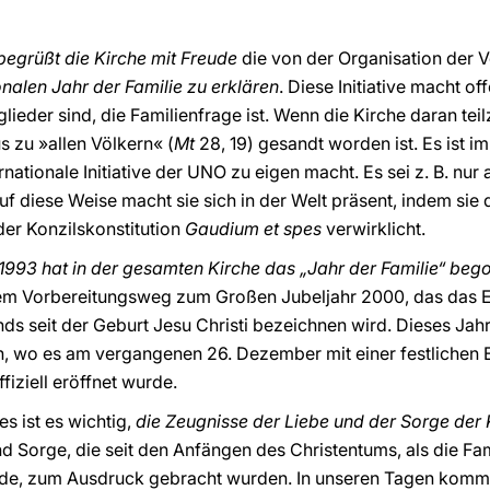
begrüßt die Kirche mit Freude
die von der Organisation der 
nalen Jahr der Familie zu erklären
. Diese Initiative macht o
glieder sind, die Familienfrage ist. Wenn die Kirche daran te
us zu »allen Völkern« (
Mt
28, 19) gesandt worden ist. Es ist im
rnationale Initiative der UNO zu eigen macht. Es sei z. B. nur 
f diese Weise macht sie sich in der Welt präsent, indem sie 
er Konzilskonstitution
Gaudium et spes
verwirklicht.
 1993 hat in der gesamten Kirche das „Jahr der Familie“ beg
m Vorbereitungsweg zum Großen Jubeljahr 2000, das das E
nds seit der Geburt Jesu Christi bezeichnen wird. Dieses Ja
, wo es am vergangenen 26. Dezember mit einer festlichen Eu
iziell eröffnet wurde.
s ist es wichtig,
die Zeugnisse der Liebe und der Sorge der K
nd Sorge, die seit den Anfängen des Christentums, als die F
de, zum Ausdruck gebracht wurden. In unseren Tagen komme