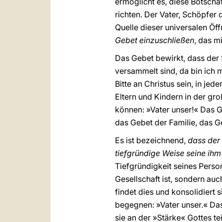
ermöglicht es, diese Botschaf
richten. Der Vater, Schöpfer
Quelle dieser universalen Ö
Gebet einzuschließen
, das m
Das Gebet bewirkt, dass der
versammelt sind, da bin ich m
Bitte an Christus sein, in jed
Eltern und Kindern in der gr
können: »Vater unser!« Das 
das Gebet der Familie, das Ge
Es ist bezeichnend,
dass der
tiefgründige Weise seine ihm
Tiefgründigkeit seines Perso
Gesellschaft ist, sondern auc
findet dies und konsolidiert
begegnen: »Vater unser.« Das 
sie an der »Stärke« Gottes t