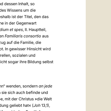
und dessen Inhalt, so
 des Wissens um die
halb ist der Titel, den das
he in der Gegenwart
dium et spes
, II. Hauptteil,
ben
Familiaris consortio
aus
ug auf die Familie, die
. In gewisser Hinsicht wird
rellen, sozialen und
icht sogar ihre Bildung selbst
Sinn“ wenden, sondern
an jede
 sie sich auch befinde und
e, mit der Christus »die Welt
dung geliebt hat« (
Joh
13,1),