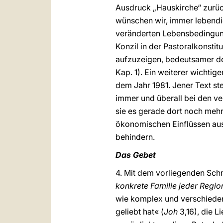
Ausdruck „Hauskirche“ zurück
wünschen wir, immer lebendi
veränderten Lebensbedingunge
Konzil in der Pastoralkonstit
aufzuzeigen, bedeutsamer de
Kap. 1). Ein weiterer wichti
dem Jahr 1981. Jener Text st
immer und überall bei den ve
sie es gerade dort noch mehr,
ökonomischen Einflüssen ausge
behindern.
Das Gebet
4. Mit dem vorliegenden Schr
konkrete Familie jeder Regio
wie komplex und verschiedena
geliebt hat« (
Joh
3,16), die L