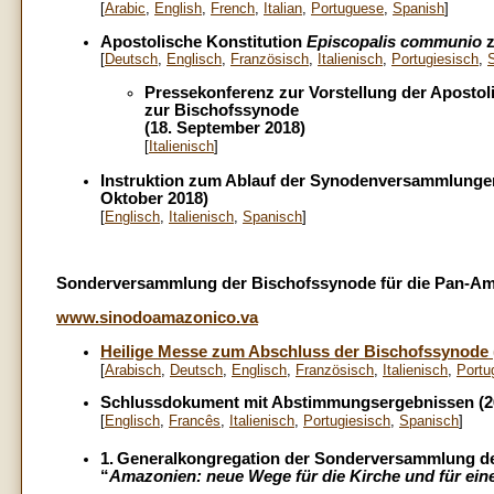
[
Arabic
,
English
,
French
,
Italian
,
Portuguese
,
Spanish
]
Apostolische Konstitution
Episcopalis communio
z
[
Deutsch
,
Englisch
,
Französisch
,
Italienisch
,
Portugiesisch
,
Pressekonferenz zur Vorstellung der Apostol
zur Bischofssynode
(18. September 2018)
[
Italienisch
]
Instruktion zum Ablauf der Synodenversammlungen u
Oktober 2018)
[
Englisch
,
Italienisch
,
Spanisch
]
Sonderversammlung der Bischofssynode für die Pan-Ama
www.sinodoamazonico.va
Heilige Messe zum Abschluss der Bischofssynode (
[
Arabisch
,
Deutsch
,
Englisch
,
Französisch
,
Italienisch
,
Portu
Schlussdokument mit Abstimmungsergebnissen (26
[
Englisch
,
Francês
,
Italienisch
,
Portugiesisch
,
Spanisch
]
1.
Generalkongregation der Sonderversammlung d
“
Amazonien: neue Wege für die Kirche und für eine