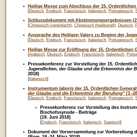
Heilige Messe zum Abschluss der 15. Ordentliche
[
Deutsch
,
Englisch
,
Französisch
,
Italienisch
,
Portugiesisch
,
Schlussdokument mit Abstimmungsergebnissen (27
[
,
,
,
Chinesisch (vereinfacht)
Chinesisch (traditionell)
Deutsch
Ansprache des Heiligen Vaters zu Beginn der Juge
[
Deutsch
,
Englisch
,
Französisch
,
Italienisch
,
Portugiesisch
,
Heilige Messe zur Eröffnung der 15. Ordentlichen
[
Arabisch
,
Deutsch
,
Englisch
,
Französisch
,
Italienisch
,
Portu
Pressekonferenz zur Vorstellung der 15. Ordentl
Jugendlichen, der Glaube und die Erkenntnis der 
2018)
[
Italienisch
]
Instrumentum laboris
der 15. Ordentlichen Gener
der Glaube und die Erkenntnis der Berufung
" [3.-2
[
Deutsch
,
Englisch
,
Französisch
,
Italienisch
,
Portugiesisch
,
Pressekonferenz zur Vorstellung des
Instrum
Bischofssynode - Beiträge
(19. Juni 2018)
[
Englisch
,
Französisch
,
Italienisch
,
Spanisch
]
Dokument der Vorversammlung zur Vorbereitung d
(Rom, 19.-24. März 2018)