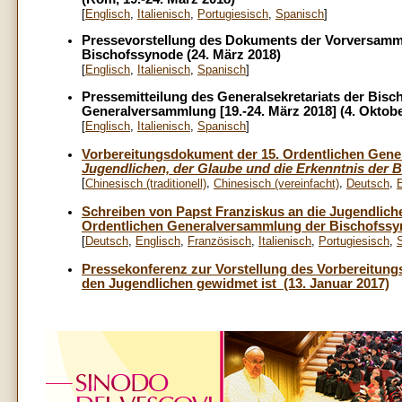
[
Englisch
,
Italienisch
,
Portugiesisch
,
Spanisch
]
Pressevorstellung des Dokuments der Vorversamm
Bischofssynode (24. März 2018)
[
Englisch
,
Italienisch
,
Spanisch
]
Pressemitteilung des Generalsekretariats der Bis
Generalversammlung [19.-24. März 2018] (4. Oktobe
[
Englisch
,
Italienisch
,
Spanisch
]
Vorbereitungsdokument der 15. Ordentlichen Gen
Jugendlichen, der Glaube und die Erkenntnis der 
[
,
,
,
Chinesisch (traditionell)
Chinesisch (vereinfacht)
Deutsch
Schreiben von Papst Franziskus an die Jugendlich
Ordentlichen Generalversammlung der Bischofssyn
[
Deutsch
,
Englisch
,
Französisch
,
Italienisch
,
Portugiesisch
,
Pressekonferenz zur Vorstellung des Vorbereitun
den Jugendlichen gewidmet ist (13. Januar 2017)