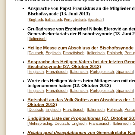
Ansprache von Papst Franziskus an die Mitglieder d
Bischofssynode (13. Juni 2013)
[
Englisch
,
Italienisch
,
Portugiesisch
,
Spanisch
]
Grußadresse von
Erzbischof Nikola Eterović
an den
Generalsekretariats der Bischofssynode (13. Juni 2
[
Italienisch
]
Heilige Messe zum Abschluss der Bischofssynode (
[
Deutsch
,
Englisch
,
Französisch
,
Italienisch
,
Polnisch
,
Portu
Ansprache des Heiligen Vaters bei der letzten Ge
Bischofssynode (27. Oktober 2012)
[
Englisch
,
Französisch
,
Italienisch
,
Portugiesisch
,
Spanisch
]
Worte des Heiligen Vaters beim Mittagessen mit d
teilgenommen haben (12. Oktober 2012)
[
Englisch
,
Französisch
,
Italienisch
,
Portugiesisch
,
Spanisch
]
Botschaft an das Volk Gottes zum Abschluss der 
Oktober 2012)
[
Deutsch
,
Englisch
,
Französisch
,
Italienisch
,
Polnisch
,
Portu
Endgültige Liste der
Propositiones
(27. Oktober 20
[
Mehrsprachig
,
Deutsch
,
Englisch
,
Französisch
,
Italienisch
,
S
Relatio post disceptationem
von Generalrelator Kar