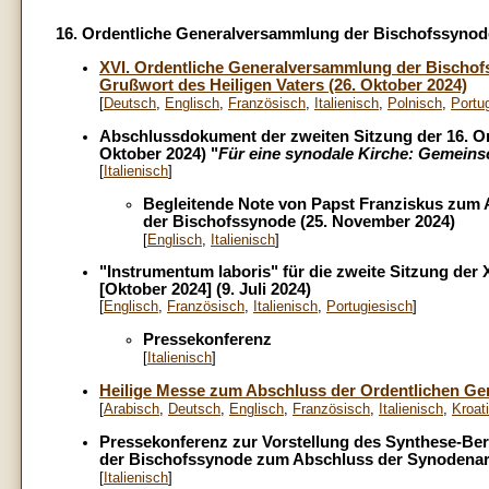
16. Ordentliche Generalversammlung der Bischofssynod
XVI. Ordentliche Generalversammlung der Bischofs
Grußwort des Heiligen Vaters (26. Oktober 2024)
[
Deutsch
,
Englisch
,
Französisch
,
Italienisch
,
Polnisch
,
Portu
Abschlussdokument der zweiten Sitzung der 16. O
Oktober 2024) "
Für eine synodale Kirche: Gemeinsc
[
Italienisch
]
Begleitende Note von Papst Franziskus zum
der Bischofssynode (25. November 2024)
[
Englisch
,
Italienisch
]
"Instrumentum laboris" für die zweite Sitzung de
[Oktober 2024] (9. Juli 2024)
[
Englisch
,
Französisch
,
Italienisch
,
Portugiesisch
]
Pressekonferenz
[
Italienisch
]
Heilige Messe zum Abschluss der Ordentlichen Ge
[
Arabisch
,
Deutsch
,
Englisch
,
Französisch
,
Italienisch
,
Kroat
Pressekonferenz zur Vorstellung des Synthese-Ber
der Bischofssynode zum Abschluss der Synodenarb
[
Italienisch
]