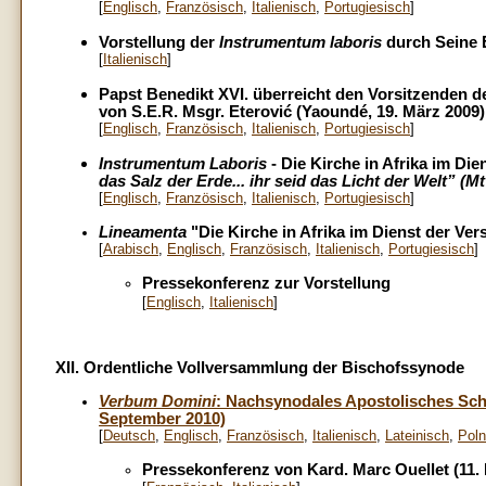
[
Englisch
,
Französisch
,
Italienisch
,
Portugiesisch
]
Vorstellung der
Instrumentum laboris
durch Seine E
[
Italienisch
]
Papst Benedikt XVI. überreicht den Vorsitzenden 
von S.E.R. Msgr. Eterović (Yaoundé, 19. März 2009)
[
Englisch
,
Französisch
,
Italienisch
,
Portugiesisch
]
Instrumentum Laboris
- Die Kirche in Afrika im Di
das Salz der Erde... ihr seid das Licht der Welt” (Mt
[
Englisch
,
Französisch
,
Italienisch
,
Portugiesisch
]
Lineamenta
"Die Kirche in Afrika im Dienst der Ver
[
Arabisch
,
Englisch
,
Französisch
,
Italienisch
,
Portugiesisch
]
Pressekonferenz zur Vorstellung
[
Englisch
,
Italienisch
]
XII. Ordentliche Vollversammlung der Bischofssynode
Verbum Domini
: Nachsynodales Apostolisches Sch
September 2010)
[
Deutsch
,
Englisch
,
Französisch
,
Italienisch
,
Lateinisch
,
Poln
Pressekonferenz
von Kard
. Marc Ouellet
(11.