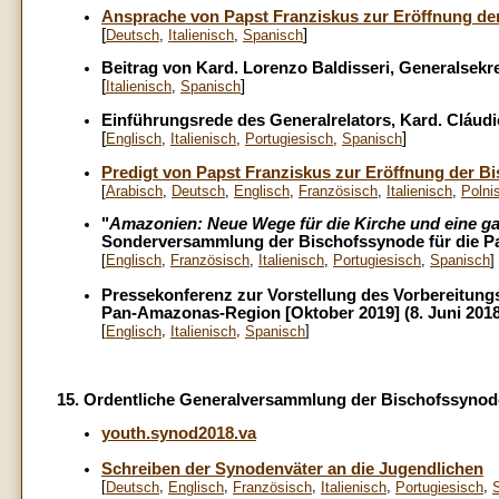
Ansprache von Papst Franziskus zur Eröffnung de
[
]
Deutsch
,
Italienisch
,
Spanisch
Beitrag von Kard. Lorenzo Baldisseri, Generalsekr
[
]
Italienisch
,
Spanisch
Einführungsrede des Generalrelators, Kard. Cláu
[
]
Englisch
,
Italienisch
,
Portugiesisch
,
Spanisch
Predigt von Papst Franziskus zur Eröffnung der Bi
[
Arabisch
,
Deutsch
,
Englisch
,
Französisch
,
Italienisch
,
Polni
"
Amazonien: Neue Wege für die Kirche und eine ga
Sonderversammlung der Bischofssynode für die 
[
Englisch
,
Französisch
,
Italienisch
,
Portugiesisch
,
Spanisch
]
Pressekonferenz zur Vorstellung des Vorbereitun
Pan-Amazonas-Region [Oktober 2019] (8. Juni 2018
[
,
,
]
Englisch
Italienisch
Spanisch
15. Ordentliche Generalversammlung der Bischofssynode
youth.synod2018.va
Schreiben der Synodenväter an die Jugendlichen
[
,
,
,
,
,
Deutsch
Englisch
Französisch
Italienisch
Portugiesisch