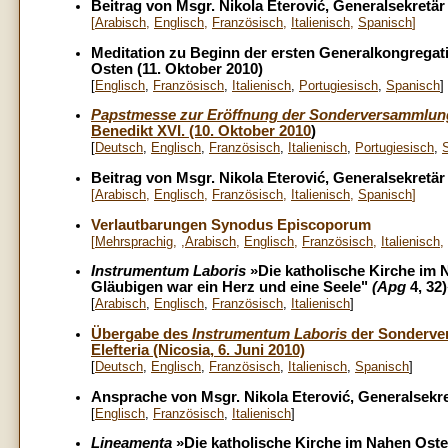
Beitrag von Msgr. Nikola Eterović, Generalsekretär
[
Arabisch
,
Englisch
,
Französisch,
Italienisch
,
Spanisch
]
Meditation zu Beginn der ersten Generalkongrega
Osten (11. Oktober 2010)
[
Englisch
,
Französisch
,
Italienisch
,
Portugiesisch
,
Spanisch
]
Papstmesse zur Eröffnung der Sonderversammlun
Benedikt XVI. (10. Oktober 2010
)
[
Deutsch
,
Englisch
,
Französisch
,
Italienisch
,
Portugiesisch
,
Beitrag von Msgr. Nikola Eterović, Generalsekretär
[
Arabisch
,
Englisch
,
Französisch
,
Italienisch
,
Spanisch
]
Verlautbarungen Synodus Episcoporum
[
Mehrsprachig
, ,
Arabisch
,
Englisch
,
Französisch
,
Italienisch
,
Instrumentum Laboris
»Die katholische Kirche im
Gläubigen war ein Herz und eine Seele"
(Apg
4, 32
[
Arabisch
,
Englisch
,
Französisch
,
Italienisch
]
Übergabe des
Instrumentum Laboris
der Sonderver
Elefteria (Nicosia, 6. Juni 2010)
[
Deutsch
,
Englisch
,
Französisch
,
Italienisch
,
Spanisch
]
Ansprache von Msgr. Nikola Eterović, Generalsekretä
[
Englisch
,
Französisch
,
Italienisch
]
Lineamenta
»Die katholische Kirche im Nahen Ost