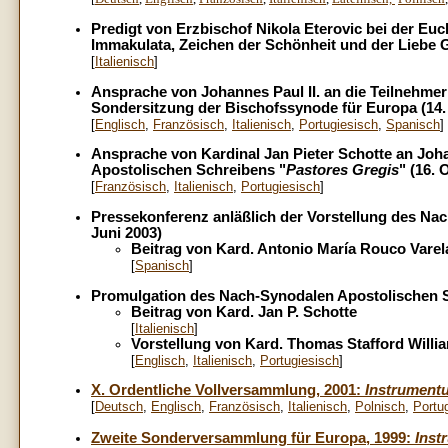
Predigt von Erzbischof Nikola Eterovic bei der Eu
Immakulata, Zeichen der Schönheit und der Liebe G
[
Italienisch
]
Ansprache von Johannes Paul II. an die Teilnehmer 
Sondersitzung der Bischofssynode für Europa (14.
[
Englisch
,
Französisch
,
Italienisch
,
Portugiesisch
,
Spanisch
]
Ansprache von Kardinal Jan Pieter Schotte an Joha
Apostolischen Schreibens "
Pastores Gregis
" (16. 
[
Französisch
,
Italienisch
,
Portugiesisch
]
Pressekonferenz anläßlich der Vorstellung des N
Juni 2003)
Beitrag von Kard. Antonio María Rouco Varel
[
Spanisch
]
Promulgation des Nach-Synodalen Apostolischen 
Beitrag von Kard. Jan P. Schotte
[
Italienisch
]
Vorstellung von Kard. Thomas Stafford Willi
[
Englisch
,
Italienisch
,
Portugiesisch
]
X. Ordentliche Vollversammlung, 2001:
Instrument
[
Deutsch
,
Englisch
,
Französisch
,
Italienisch
,
Polnisch
,
Portu
Zweite Sonderversammlung für Europa, 1999:
Inst