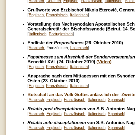
[
Arabisch
,
Deutsch
,
Englisch
,
Französisch
,
Italienisch
,
Polni
Grußworte von Erzbischof Nikola Eterović, General
[
Englisch
,
Französisch
,
Italienisch
]
Vorstellung des Nachsynodalen Apostolischen Sc
Generalsekretär der Bischofssynode (Beirut, 14. S
[
Italienisch
,
Portugiesisch
]
Endliste der
Propositiones
(26. Oktober 2010)
[
Arabisch
, Französisch,
Italienisch
]
Papstmesse
z
um Abschluβ der Sonderversammlung
Benedikt XVI. (24. Oktober 2010)
(
Video
)
[
Englisch
,
Französisch
,
Italienisch
]
Ansprache nach dem Mittagessen mit den Synoden
Osten (23. Oktober 2010)
[
Englisch
,
Französisch
,
Italienisch
]
Botschaft an das Volk Gottes anlässlich der Zweit
[
Arabisch
,
Englisch
,
Französisch
,
Italienisch
,
Spanisch
]
Relatio
post disceptationem
von S.B. Antonios Nagu
[
Arabisch
,
Englisch
,
Französisch
,
Italienisch
,
Spanisch
]
Relatio
ante disceptationem
von S.B. Antonios Nagu
[
Arabisch
,
Englisch
,
Französisch
,
Italienisch
,
Spanisch
]