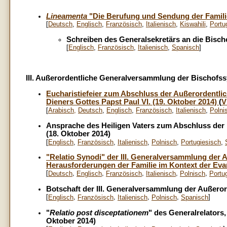
Lineamenta
"Die Berufung und Sendung der Familie
[
Deutsch
,
Englisch
,
Französisch
,
Italienisch
,
Kiswahili
,
Portu
Schreiben des Generalsekretärs an die Bisc
[
Englisch
,
Französisch
,
Italienisch
,
Spanisch
]
III. Außerordentliche Generalversammlung der Bischofss
Eucharistiefeier zum Abschluss der Außerordentli
Dieners Gottes Papst Paul VI. (19. Oktober 2014)
(
V
[
Arabisch,
Deutsch
,
Englisch
,
Französisch
,
Italienisch
,
Polni
Ansprache des Heiligen Vaters zum Abschluss der
(18. Oktober 2014)
[
Englisch
,
Französisch
,
Italienisch
,
Polnisch
,
Portugiesisch
,
"Relatio Synodi" der III. Generalversammlung der 
Herausforderungen der Familie im Kontext der Evan
[
,
,
,
,
,
Deutsch
Englisch
Französisch
Italienisch
Polnisch
Portu
Botschaft der III. Generalversammlung der Außero
[
,
,
,
,
]
Englisch
Französisch
Italienisch
Polnisch
Spanisch
"
Relatio post disceptationem
" des Generalrelators
Oktober 2014)