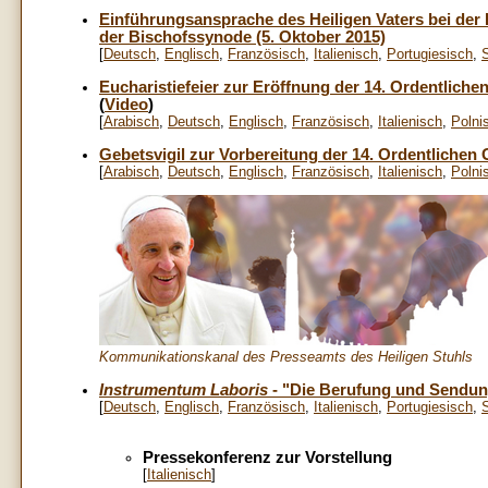
Einführungsansprache des Heiligen Vaters bei der
der Bischofssynode (5. Oktober 2015)
[
Deutsch
,
Englisch
,
Französisch
,
Italienisch
,
Portugiesisch
,
Eucharistiefeier zur Eröffnung der 14. Ordentlich
(
Video
)
[
Arabisch
,
Deutsch
,
Englisch
,
Französisch
,
Italienisch
,
Polni
Gebetsvigil zur Vorbereitung der 14. Ordentliche
[
Arabisch
,
Deutsch
,
Englisch
,
Französisch
,
Italienisch
,
Polni
Kommunikationskanal des Presseamts des Heiligen Stuhls
Instrumentum Laboris
- "Die Berufung und Sendung
[
Deutsch
,
Englisch
,
Französisch
,
Italienisch
,
Portugiesisch
,
Pressekonferenz zur Vorstellung
[
Italienisch
]