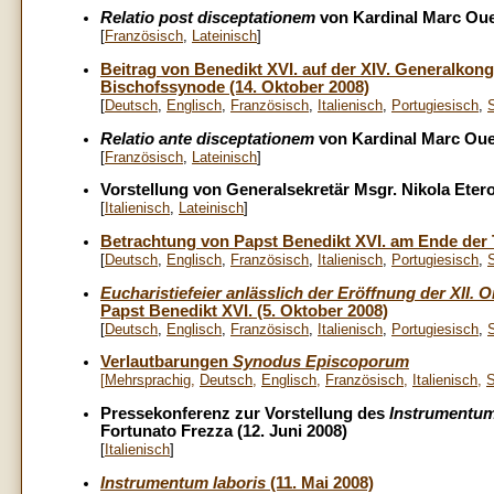
Relatio
post disceptationem
von Kardinal Marc Oue
[
Französisch
,
Lateinisch
]
Beitrag von Benedikt XVI. auf der XIV. Generalkon
Bischofssynode (14. Oktober 2008)
[
Deutsch
,
Englisch
,
Französisch
,
Italienisch
,
Portugiesisch
,
Relatio
ante disceptationem
von Kardinal Marc Oue
[
Französisch
,
Lateinisch
]
Vorstellung von Generalsekretär Msgr. Nikola Etero
[
Italienisch
,
Lateinisch
]
Betrachtung von Papst Benedikt XVI. am Ende der T
[
Deutsch
,
Englisch
,
Französisch
,
Italienisch
,
Portugiesisch
,
Eucharistiefeier anlässlich der Eröffnung der XII
Papst Benedikt XVI. (5. Oktober 2008)
[
Deutsch
,
Englisch
,
Französisch
,
Italienisch
,
Portugiesisch
,
Verlautbarungen
Synodus Episcoporum
[
Mehrsprachig
,
Deutsch
,
Englisch
,
Französisch
,
Italienisch
,
S
Pressekonferenz zur Vorstellung des
Instrumentum
Fortunato Frezza (12. Juni 2008)
[
Italienisch
]
Instrumentum laboris
(11. Mai 2008)