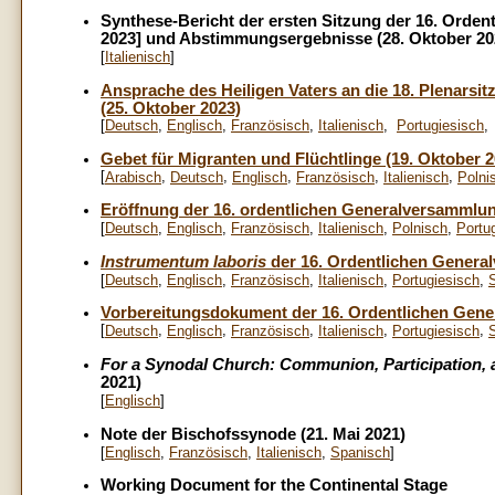
Synthese-Bericht der ersten Sitzung der 16. Orde
2023] und Abstimmungsergebnisse (28. Oktober 20
[
Italienisch
]
Ansprache des Heiligen Vaters an die 18. Plenars
(25. Oktober 2023)
[
Deutsch
,
Englisch
,
Französisch
,
Italienisch
,
Portugiesisch
Gebet für Migranten und Flüchtlinge (19. Oktober 2
[
,
,
,
,
,
Arabisch
Deutsch
Englisch
Französisch
Italienisch
Polni
Eröffnung der 16. ordentlichen Generalversammlun
[
Deutsch
,
Englisch
,
Französisch
,
Italienisch
,
Polnisch
,
Portu
Instrumentum laboris
der 16. Ordentlichen Genera
[
Deutsch
,
Englisch
,
Französisch
,
Italienisch
,
Portugiesisch
,
Vorbereitungsdokument der 16. Ordentlichen Gene
[
,
,
,
,
,
Deutsch
Englisch
Französisch
Italienisch
Portugiesisch
For a Synodal Church: Communion, Participation,
2021)
[
Englisch
]
Note der Bischofssynode (21. Mai 2021)
[
Englisch
,
Französisch
,
Italienisch
,
Spanisch
]
Working Document for the Continental Stage