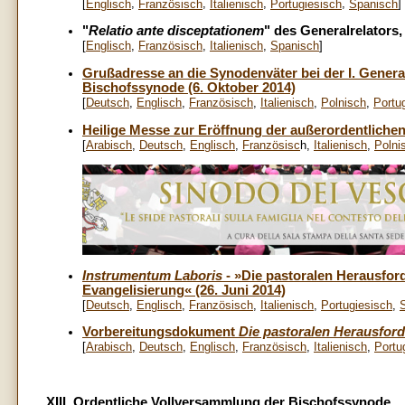
[
,
,
,
,
]
Englisch
Französisch
Italienisch
Portugiesisch
Spanisch
"
Relatio ante disceptationem
" des Generalrelators,
[
Englisch
,
Französisch
,
Italienisch
,
Spanisch
]
Grußadresse an die Synodenväter bei der I. Gener
Bischofssynode (6. Oktober 2014)
[
Deutsch
,
Englisch
,
Französisch
,
Italienisch
,
Polnisch
,
Portu
Heilige Messe zur Eröffnung der außerordentlichen
[
Arabisch
,
Deutsch
,
Englisch
,
Französisc
h,
Italienisch
,
Polni
Instrumentum Laboris
- »Die pastoralen Herausford
Evangelisierung« (26. Juni 2014)
[
Deutsch
,
Englisch
,
Französisch
,
Italienisch
,
Portugiesisch
,
Vorbereitungsdokument
Die pastoralen Herausford
[
Arabisch
,
Deutsch
,
Englisch
,
Französisch
,
Italienisch
,
Portu
XIII. Ordentliche Vollversammlung der Bischofssynode