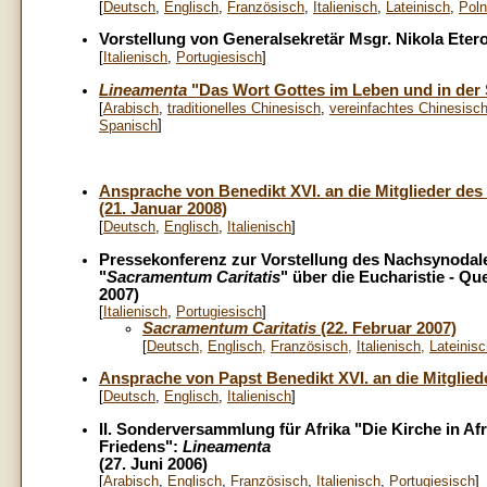
[
Deutsch
,
Englisch
,
Französisch
,
Italienisch
,
Lateinisch
,
Poln
Vorstellung von Generalsekretär Msgr. Nikola Etero
[
Italienisch
,
Portugiesisch
]
Lineamenta
"Das Wort Gottes im Leben und in der 
[
Arabisch
,
traditionelles Chinesisch
,
vereinfachtes Chinesisc
]
Spanisch
Ansprache von Benedikt XVI. an die Mitglieder des
(21. Januar 2008)
[
Deutsch
,
Englisch
,
Italienisch
]
Pressekonferenz zur Vorstellung des Nachsynodal
"
Sacramentum Caritatis
" über die Eucharistie - Q
2007)
[
Italienisch
,
Portugiesisch
]
Sacramentum Caritatis
(22. Februar 2007)
[
Deutsch
,
Englisch
,
Französisch
,
Italienisch
,
Lateinis
Ansprache von Papst Benedikt XVI. an die Mitglied
[
Deutsch
,
Englisch
,
Italienisch
]
II. Sonderversammlung für Afrika "Die Kirche in A
Friedens":
Lineamenta
(27. Juni 2006)
[
Arabisch
,
Englisch
,
Französisch
,
Italienisch
,
Portugiesisch
]