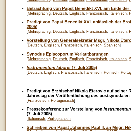
Betrachtung von Papst Benedikt XVI. am Ende der T
[
Mehrsprachig
,
Deutsch
,
Englisch
,
Französisch
,
Italienisch
,
P
Predigt von Papst Benedikt XVI. anlässlich der Er
2005)
[
Mehrsprachig
,
Deutsch
,
Englisch
,
Französisch
,
Italienisch
,
P
Vorstellung von Generalsekretär Msgr. Nikola Etero
[
Deutsch
,
Englisch
,
Französisch
,
Italienisch
,
Spanisch
]
Synodus Episcoporum Verlautbarungen
[
Mehrsprachig
,
Deutsch
,
E
nglisch
,
Französisch
,
Italienisch
,
S
Instrumentum laboris
(7. Juli 2005)
[
Deutsch
,
Englisch
,
Französisch
,
Italienisch
,
Polnisch
,
Portu
Predigt von Erzbischof Nikola Eterovic auf seiner 
Jahrestag der Veröffentlichung des postsynodale
[
Französisch
,
Portugiesisch
]
Pressekonferenz zur Vorstellung von
Instrumentum
(7. Juli 2005)
[
Italienisch
,
Portugiesisch
]
Schreiben von Papst Johannes Paul II. an Msgr. Nik