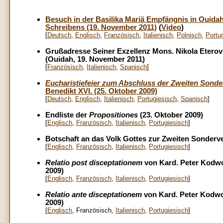
Besuch in der Basilika Mariä Empfängnis in Ouid
Schreibens (19. November 2011)
(
Video
)
[
Deutsch
,
Englisch
,
Französisch
,
Italienisch
,
Polnisch
,
Portu
Grußadresse Seiner Exzellenz Mons. Nikola Eterov
(Ouidah, 19. November 2011)
[
Französisch
,
Italienisch
,
Spanisch
]
Eucharistiefeier zum Abschluss der Zweiten Sond
Benedikt XVI. (25. Oktober 2009)
[
Deutsch
,
Englisch
,
Italienisch
,
Portugiesisch
,
Spanisch
]
Endliste der
Propositiones
(23. Oktober 2009)
[
Englisch
,
Französisch
,
Italienisch
,
Portugiesisch
]
Botschaft an das Volk Gottes zur Zweiten Sonderv
[
Englisch
,
Französisch
,
Italienisch
,
Portugiesisch
]
Relatio
post disceptationem
von Kard. Peter Kodwo
2009)
[
Englisch
,
Französisch
,
Italienisch
,
Portugiesisch
]
Relatio
ante disceptationem
von Kard. Peter Kodwo
2009)
[
Englisch
, Französisch,
Italienisch
,
Portugiesisch
]