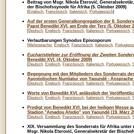
Beitrag von Msgr. Nikola Eterović, Generalsekretä
der Bischofssynode für Afrika (5. Oktober 2009)
[
Englisch
,
Französisch
,
Italienisch
,
Portugiesisch
]
Auf der ersten Generalkongregation der II. Sonde
Papst Benedikt XVI. am Ende der Terz (5. Oktober 
[
Deutsch
,
Englisch
,
Französisch
,
Italienisch
,
Portugiesisch
,
Verlautbarungen Synodus Episcoporum
[
Mehrsprachig
,
Englisch
,
Französisch
,
Italienisch
,
Portugiesi
Eucharistiefeier zur Eröffnung der Zweiten Sonde
Benedikt XVI. (4. Oktober 2009)
[
Deutsch
,
Englisch
,
Französisch
,
Italienisch
,
Portugiesisch
,
Begegnung mit den Mitgliedern des Sonderrats des 
Apostolischen Nuntiatur von Yaoundé - Ansprache 
[
Deutsch
,
Englisch
,
Französisch
,
Italienisch
,
Portugiesisch
,
Worte von Benedikt XVI. anlässlich der Veröffentl
[
Deutsch
,
Englisch
,
Französisch
,
Italienisch
,
Portugiesisch
,
Predigt von Benedikt XVI. bei der heiligen Messe a
Stadion "Amadou Ahidjo" von Yaoundé (19. März 2
[
Deutsch
,
Englisch
,
Französisch
,
Italienisch
,
Portugiesisch
,
XIX. Versammlung des Sonderrats für Afrika unter 
Msgr. Nikola Eterović, Generalsekretär der Bischo