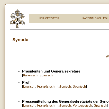
HEILIGER VATER
KARDINALSKOLLEGI
Synode
w
Präsidenten und Generalsekretäre
[
,
]
Italienisch
Spanisch
Profil
[
]
Englisch
,
Französisch
,
Italienisch
,
Spanisch
Pressemitteilung des Generalsekretariats der Syn
[
Englisch
,
Französisch
,
Italienisch
,
Portugiesisch
,
Spanisch
]