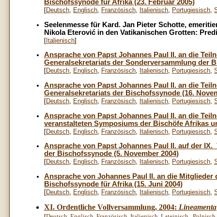
Bischofssynode für Afrika (23. Februar 2005)
[
Deutsch
,
Englisch
,
Französisch
,
Italienisch
,
Portugiesisch
,
Seelenmesse für Kard. Jan Pieter Schotte, emeritie
Nikola Eterović in den Vatikanischen Grotten: Predi
[
Italienisch
]
Ansprache von Papst Johannes Paul II. an die Tei
Generalsekretariats der Sonderversammlung der B
[
Deutsch
,
Englisch
,
Französisch
,
Italienisch
,
Portugiesisch
,
Ansprache von Papst Johannes Paul II. an die Tei
Generalsekretariats der Bischofssynode (16. Nove
[
Deutsch
,
Englisch
,
Französisch
,
Italienisch
,
Portugiesisch
,
Ansprache von Papst Johannes Paul II. an die Tei
veranstalteten Symposiums der Bischöfe Afrikas u
[
Deutsch
,
Englisch
,
Französisch
,
Italienisch
,
Portugiesisch
,
Ansprache von Papst Johannes Paul II. auf der IX
der Bischofssynode (5. November 2004)
[
Deutsch
,
Englisch
,
Französisch
,
Italienisch
,
Portugiesisch
,
Ansprache von Johannes Paul II. an die Mitgliede
Bischofssynode für Afrika (15. Juni 2004)
[
Deutsch
,
Englisch
,
Französisch
,
Italienisch
,
Portugiesisch
,
XI. Ordentliche Vollversammlung, 2004:
Lineamenta
[
Deutsch
,
Englisch
,
Französisch
,
Italienisch
,
Lateinisch,
Polnisch