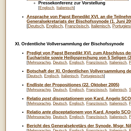
Pressekonferenz zur Vorstellung
[
Englisch
,
Italienisch
]
Ansprache von Papst Benedikt XVI. an die Teilnehm
Generalsekretariats der Bischofssynode (1. Juni 20
[
Deutsch
,
Englisch
,
Französisch
,
Italienisch
,
Portugies
XI. Ordentliche Vollversammlung der Bischofssynode
Predigt von Papst Benedikt XVI. zum Abschluss de
Eucharistie sowie Heiligsprechung von 5 Seligen (
[
Mehrsprachig
,
Deutsch
,
Englisch
,
Französisch
,
Italienisch
,
P
Botschaft der XI. Ordentlichen Vollversammlung de
[
Deutsch
,
Englisch
,
Italienisch
,
Portugiesisch
]
Endliste der Propositiones (22. Oktober 2005)
[
Mehrsprachig
,
Deutsch
,
Englisch
,
Französisch
,
Italienisch
,
S
Relatio
post disceptationem
von Kard. Angelo SCOLA
[
Mehrsprachig
,
Deutsch
,
Englisch
,
Französisch
,
Italienisch
,
P
Relatio
ante disceptationem
von Kard. Angelo SCOLA
[
Mehrsprachig
,
Deutsch
,
Englisch
,
Französisch
,
Italienisch
,
P
Bericht des
Generalsekretärs der Synode, Msgr. Nik
[
Mehrsprachig
,
Deutsch
,
Englisch
,
Französisch
,
Italienisch
,
P