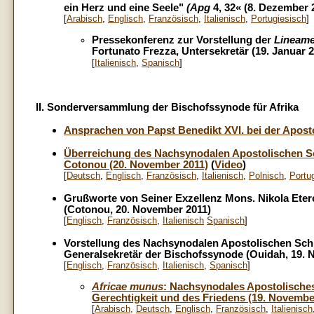
ein Herz und eine Seele"
(Apg
4, 32« (8. Dezember 
[
Arabisch
,
Englisch
,
Französisch
,
Italienisch
,
Portugiesisch
]
Pressekonferenz zur Vorstellung der
Lineame
Fortunato Frezza, Untersekretär (19. Januar 
[
Italienisch
,
Spanisch
]
II. Sonderversammlung der Bischofssynode für Afrika
Ansprachen von Papst Benedikt XVI. bei der Apost
Überreichung des Nachsynodalen Apostolischen Sch
Cotonou (20. November 2011)
(
Video
)
[
Deutsch
,
Englisch
,
Französisch
,
Italienisch
,
Polnisch
,
Portu
Grußworte von
Seiner Exzellenz Mons. Nikola Eter
(Cotonou, 20. November 2011)
[
Englisch
,
Französisch
,
Italienisch
Spanisch
]
Vorstellung des Nachsynodalen Apostolischen Sc
Generalsekretär der Bischofssynode (Ouidah, 19. 
[
Englisch
,
Französisch
,
Italienisch
,
Spanisch
]
Africae munus
: Nachsynodales Apostolisches
Gerechtigkeit und des Friedens (19. Novembe
[
Arabisch
,
Deutsch
,
Englisch
,
Französisch
,
Italienisch