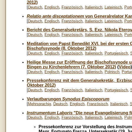
2012)
[
Deutsch
,
Englisch
,
Französisch
,
Italienisch
,
Lateinisch
,
Port
Relatio ante disceptationem
von Generalrelator Kar
[
Deutsch
,
Englisch
,
Französisch
,
Italienisch
,
Lateinisch
,
Port
Bericht des Generalsekretärs, S. Exz. Nikola Eterov
[
Deutsch
,
Englisch
,
Französisch
,
Italienisch
,
Lateinisch
,
Port
Meditation von Papst Benedikt XVI. bei der ersten
Bischofssynode (8. Oktober 2012)
[
Deutsch
,
Englisch
,
Französisch
,
Italienisch
,
Portugiesisch
,
Heilige Messe zur Eröffnung der Bischofssynode u
Bingen zu Kirchenlehrern (7. Oktober 2012)
(
Video
)
[
Deutsch
,
Englisch
,
Französisch
,
Italienisch
,
Polnisch
,
Portu
Pressekonferenz mit dem Generalsekretär, Erzbisc
Oktober 2012)
[
Deutsch
,
Englisch
,
Französisch
,
Italienisch
,
Portugiesisch
,
Verlautbarungen
Synodus Episcoporum
[
Mehrsprachig
,
Deutsch
,
Englisch
,
Französisch
,
Italienisch
,
S
Instrumentum Laboris
"Die neue Evangelisierung fü
[
Deutsch
,
Englisch
,
Französisch
,
Italienisch
,
Lateinisch
,
Poln
Pressekonferenz zur Vorstellung des
Instrum
Msgr. Fortunato Frezza, Untersekretär (19. Ju