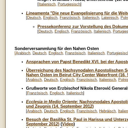
[
Italienisch
,
Portugiesisch
]
Lineamenta
"Die neue Evangelisierung für die Wei
[
Deutsch
,
Englisch
,
Französisch
,
Italienisch
,
Lateinisch
,
Poln
Pressekonferenz zur Vorstellung des Dokum
[
Deutsch
,
Englisch
,
Französisch
,
Italienisch
,
Portugie
Sonderversammlung für den Nahen Osten
[
Arabisch
,
Deutsch
,
Englisch
,
Französisch
,
Italienisch
,
Portugiesis
Ansprachen von Papst Benedikt XVI. bei der Aposto
Überreichung des Nachsynodalen Apostolischen S
Nahen Osten im Beirut City Center Waterfront (16.
[
Arabisch
,
Deutsch
,
Englisch
,
Französisch
,
Italienisch
,
Polni
Grußworte von Erzbischof Nikola Eterović Generals
[
Französisch
,
Englisch
,
Italienisch
]
Ecclesia in Medio Oriente
: Nachsynodales Apostoli
und Zeugnis (14. September 2012)
[
Arabisch
,
Deutsch
,
Englisch
,
Französisch
,
Hebräisch
,
Italie
Besuch der Basilika St. Paul in Harissa und Unte
September 2012)
(
Video
)