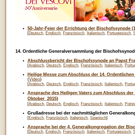
50-Jahr-Feier der Errichtung der Bischofssynode (
[
Deutsch
,
Englisch
,
Französisch
,
Italienisch
,
Portugiesisch
,
14. Ordentliche Generalversammlung der Bischofssynode
Abschlussbericht der Bischofssynode an Papst Fr
[
Arabisch
,
Deutsch
,
Englisch
,
Französisch
,
Italienisch
,
Portu
Heilige Messe zum Abschluss der 14. Ordentliche
(
Video
)
[
Arabisch
,
Deutsch
,
Englisch
,
Französisch
,
Italienisch
,
Portu
Ansprache des Heiligen Vaters zum Abschluss der
Oktober 2015)
[
Arabisch
,
Deutsch
,
Englisch
,
Französisch
,
Italienisch
,
Polni
Grußadresse bei der nachmittäglichen Generalkong
[
Englisch
,
Französisch
,
Italienisch
,
Spanisch
]
Ansprache bei der 4. Generalkongregation der Bis
[
Deutsch
,
Englisch
,
Französisch
,
Italienisch
,
Portugiesisch
,