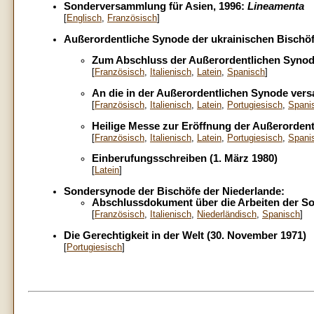
Sonderversammlung für Asien, 1996:
Lineamenta
[
Englisch
,
Französisch
]
Außerordentliche Synode der ukrainischen Bischöf
Zum Abschluss der Außerordentlichen Synode
[
Französisch
,
Italienisch
,
Latein
,
Spanisch
]
An die in der Außerordentlichen Synode vers
[
Französisch
,
Italienisch
,
Latein
,
Portugiesisch
,
Spani
Heilige Messe zur Eröffnung der Außerordent
[
Französisch
,
Italienisch
,
Latein
,
Portugiesisch
,
Spani
Einberufungsschreiben (1. März 1980)
[
Latein
]
Sondersynode der Bischöfe der Niederlande:
Abschlussdokument über die Arbeiten der So
[
Französisch
,
Italienisch
,
Niederländisch
,
Spanisch
]
Die Gerechtigkeit in der Welt (30. November 1971)
[
Portugiesisch
]