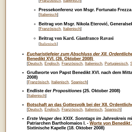
[
Französisch
,
Italienisch
]
Pressekonferenz
von Msgr. Fortunato Frezza
[
Italienisch
]
Beitrag von
Msgr. Nikola Eterović, Generalse
[
Französisch
,
Italienisch
]
Beitrag von K
ard. Gianfranco Ravasi
[
Italienisch
]
Eucharistiefeier zum Abschluss der XII. Ordentli
Benedikt XVI. (26. Oktober 2008)
[
Deutsch
,
Englisch
,
Französisch
,
Italienisch
,
Portugiesisch
,
Grußworte von Papst Benedikt XVI. nach dem Mitt
2008)
[
Französisch
,
Italienisch
,
Spanisch
]
Endliste der
Propositiones
(25. Oktober 2008)
[
Italienisch
]
Botschaft an das Gottesvolk bei der XII. Ordentli
[
Deutsch
,
Englisch
,
Französisch
,
Italienisch
,
Spanisch
]
Erste Vesper des XXIX. Sonntags im Jahreskreis
mi
Patriarchen Bartholomaios I. -
Worte von Benedikt 
Sixtinische Kapelle (18. Oktober 2008)