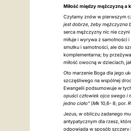
Miłość między mężczyzną a k
Czytamy znów w pierwszym czy
jest dobrze, żeby mężczyzna 
serca mężczyzny nic nie czyni
miłuje i wyrywa z samotności 
smutku i samotności, ale do s
komplementarna; by przeżywać
miłość owocną w dzieciach, ja
Oto marzenie Boga dla jego uk
szczęśliwego na wspólnej drodz
Ewangelii podsumowuje w tyc
opuści człowiek ojca swego i m
jedno ciało”
(
Mk
10,6- 8; por.
R
Jezus, w obliczu zadanego mu 
antypatycznym dla rzesz, któr
odpowiada w sposób szczery i