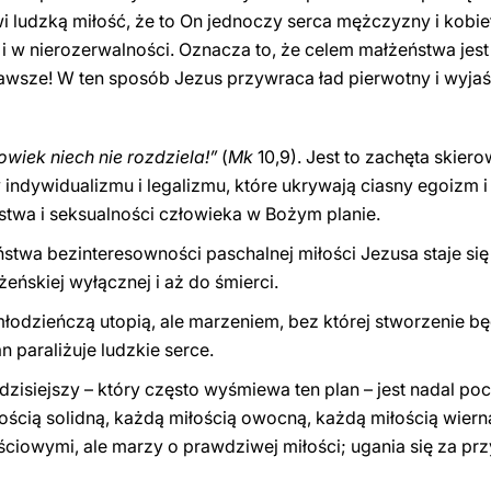
 ludzką miłość, że to On jednoczy serca mężczyzny i kobiet
 i w nierozerwalności. Oznacza to, że celem małżeństwa jest
zawsze! W ten sposób Jezus przywraca ład pierwotny i wyjaś
owiek niech nie rozdziela!”
(
Mk
10,9). Jest to zachęta skie
indywidualizmu i legalizmu, które ukrywają ciasny egoizm i
twa i seksualności człowieka w Bożym planie.
eństwa bezinteresowności paschalnej miłości Jezusa staje si
eńskiej wyłącznej i aż do śmierci.
młodzieńczą utopią, ale marzeniem, bez której stworzenie 
an paraliżuje ludzkie serce.
 dzisiejszy – który często wyśmiewa ten plan – jest nadal p
ścią solidną, każdą miłością owocną, każdą miłością wierną
ciowymi, ale marzy o prawdziwej miłości; ugania się za prz