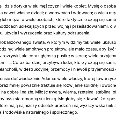
e i dziś dotyka wielu mężczyzn i wiele kobiet. Myślę o oso
, a nawet własne dzieci; o wdowcach i wdowach; o wielu mę
ub męża; o wielu osobach, które faktycznie czują się same,
chodźcach uciekających przed wojną i prześladowaniami; o 
, użycia i wyrzucenia oraz kultury odrzucenia.
lobalizowanego świata, w którym widzimy tak wiele luksu
rodziny; wiele ambitnych projektów, ale mało czasu, aby żyć 
ozrywki, ale coraz głębszą pustkę w sercu; wiele przyjemno
ii ... Coraz bardziej przybywa ludzi, którzy czują się sami,
lancholii, w destrukcyjnej przemocy i niewoli przyjemności
sie doświadczenie Adama: wiele władzy, której towarzyszy 
raz mniej poważnie traktuje się rozwijanie solidnej i owocnej
na dobre i na złe. Miłość trwała, wierna, rzetelna, stabilna, 
by była staromodną sukienką. Mogłoby się zdawać, że społ
tóre mają najniższy odsetek urodzeń i najwyższy wskaźnik 
 środowiska naturalnego i społecznego.