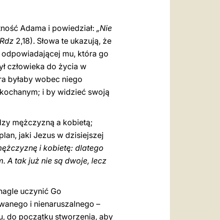
ność Adama i powiedział:
„Nie
Rdz
2,18). Słowa te ukazują, że
, odpowiadającej mu, która go
ył człowieka do życia w
óra byłaby wobec niego
kochanym; i by widzieć swoją
ędzy mężczyzną a kobietą;
an, jaki Jezus w dzisiejszej
ężczyznę i kobietę: dlatego
 A tak już nie są dwoje, lecz
nagle uczynić Go
owanego i nienaruszalnego –
, do początku stworzenia, aby