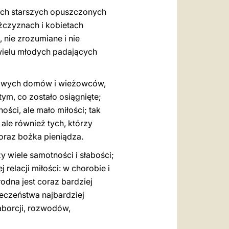
bach starszych opuszczonych
żczyznach i kobietach
 nie zrozumiane i nie
wielu młodych padających
sowych domów i wieżowców,
tym, co zostało osiągnięte;
ści, ale mało miłości; tak
 ale również tych, którzy
 oraz bożka pieniądza.
wiele samotności i słabości;
 relacji miłości: w chorobie i
płodna jest coraz bardziej
eczeństwa najbardziej
aborcji, rozwodów,