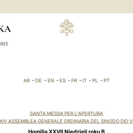
KA
2015
AR
-
DE
-
EN
-
ES
-
FR
-
IT
-
PL
-
PT
SANTA MESSA PER L'APERTURA
XIV ASSEMBLEA GENERALE ORDINARIA DEL SINODO DEI 
Homilia XXVII Niedzieli roku B