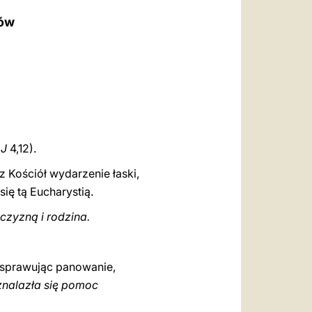
العربيّة
pów
中文
LATINE
 J
4,12).
z Kościół wydarzenie łaski,
ię tą Eucharystią.
czyzną i rodzina.
 sprawując panowanie,
 znalazła się pomoc