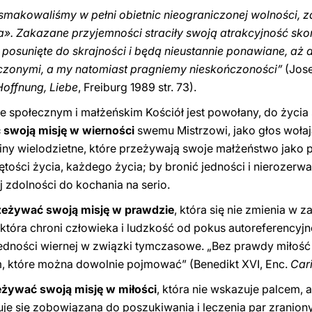
asmakowaliśmy w pełni obietnic nieograniczonej wolności
». Zakazane przyjemności straciły swoją atrakcyjność skor
 posunięte do skrajności i będą nieustannie ponawiane, aż
ńczonymi, a my natomiast pragniemy nieskończoności”
(Jose
Hoffnung, Liebe
, Freiburg 1989 str. 73).
e społecznym i małżeńskim Kościół jest powołany, do życia
ć swoją misję w wierności
swemu Mistrzowi, jako głos wołaj
ziny wielodzietne, które przeżywają swoje małżeństwo jako p
ętości życia, każdego życia; by bronić jedności i nierozer
ej zdolności do kochania na serio.
rzeżywać swoją misję w prawdzie
, która się nie zmienia w 
 która ​​chroni człowieka i ludzkość od pokus autoreferencyj
edności wiernej w związki tymczasowe. „Bez prawdy miłość 
m, które można dowolnie pojmować” (Benedikt XVI, Enc.
Cari
eżywać swoją misję w miłości
, która nie wskazuje palcem, 
uje się zobowiązana do poszukiwania i leczenia par zraniony