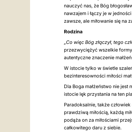
nauczyć nas, że Bóg błogosławi
nawzajem i łączy je w jedności
zawsze, ale miłowanie się na 
Rodzina
„Co więc Bóg złączył, tego czł
przezwyciężyć wszelkie formy 
autentyczne znaczenie małżeńs
W istocie tylko w świetle szal
bezinteresowności miłości małż
Dla Boga małżeństwo nie jest 
istocie lęk przystania na ten pl
Paradoksalnie, także człowiek
prawdziwą miłością, każdą miło
podąża on za miłościami przejś
całkowitego daru z siebie.