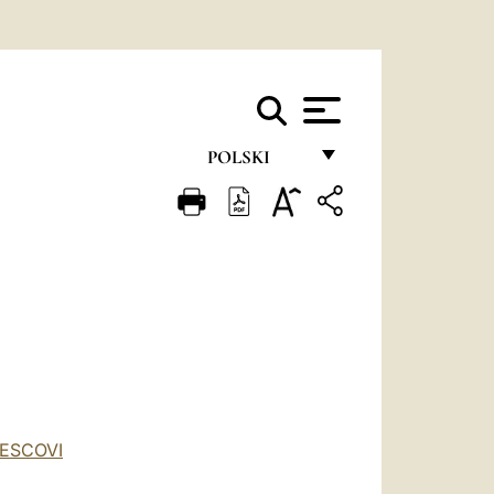
POLSKI
FRANÇAIS
ENGLISH
ITALIANO
PORTUGUÊS
ESPAÑOL
DEUTSCH
VESCOVI
POLSKI