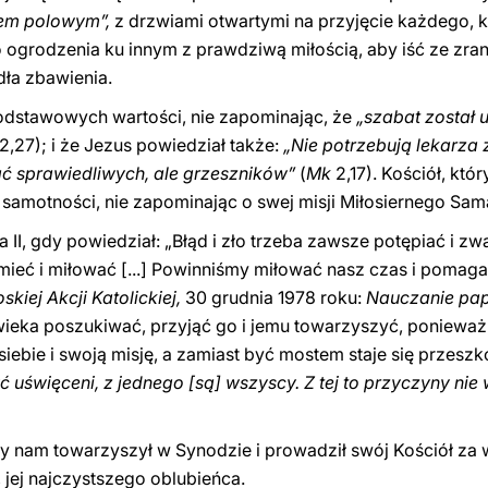
lem polowym”,
z drzwiami otwartymi na przyjęcie każdego, k
 ogrodzenia ku innym z prawdziwą miłością, aby iść ze zran
ła zbawienia.
 podstawowych wartości, nie zapominając, że
„szabat został 
2,27); i że Jezus powiedział także:
„Nie potrzebują lekarza z
ć sprawiedliwych, ale grzeszników”
(
Mk
2,17). Kościół, kt
 samotności, nie zapominając o swej misji Miłosiernego Sama
II, gdy powiedział: „Błąd i zło trzeba zawsze potępiać i zwa
umieć i miłować [...] Powinniśmy miłować nasz czas i poma
kiej Akcji Katolickiej,
30 grudnia 1978 roku:
Nauczanie pap
owieka poszukiwać, przyjąć go i jemu towarzyszyć, ponieważ
ebie i swoją misję, a zamiast być mostem staje się przesz
yć uświęceni, z jednego [są] wszyscy. Z tej to przyczyny nie
y nam towarzyszył w Synodzie i prowadził swój Kościół za
 jej najczystszego oblubieńca.