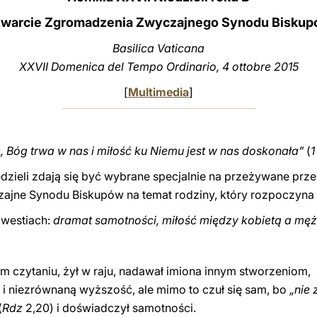
warcie Zgromadzenia Zwyczajnego Synodu Bisku
Basilica Vaticana
XXVII Domenica del Tempo Ordinario, 4 ottobre 2015
[
Multimedia
]
, Bóg trwa w nas i miłość ku Niemu jest w nas doskonała”
(
1
iedzieli zdają się być wybrane specjalnie na przeżywane prze
ajne Synodu Biskupów na temat rodziny, który rozpoczyna s
kwestiach:
dramat samotności, miłość między kobietą a męż
m czytaniu, żył w raju, nadawał imiona innym stworzeniom,
i niezrównaną wyższość, ale mimo to czuł się sam, bo
„nie
(
Rdz
2,20) i doświadczył samotności.