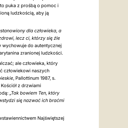
to puka z prośbą o pomoc i
ioną ludzkością, aby ją
ustanowiony dla człowieka, a
drowi, lecz ci, którzy się źle
óry wychowuje do autentycznej
rytanina zranionej ludzkości.
lczać; ale człowieka, który
gać człowiekowi naszych
ieskie
, Pallottinum 1987, s.
 Kościół z drzwiami
kodą:
„Tak bowiem Ten, który
 wstydzi się nazwać ich braćmi
 wstawiennictwem Najświętszej