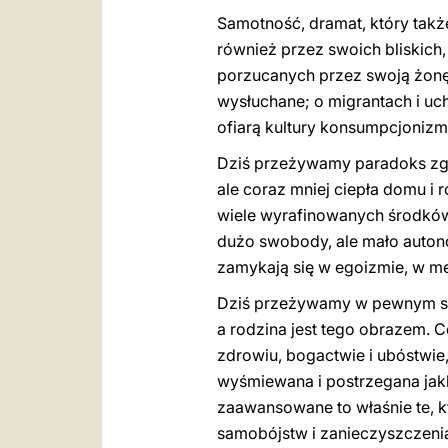
Samotność, dramat, który takż
również przez swoich bliskich
porzucanych przez swoją żonę l
wysłuchane; o migrantach i u
ofiarą kultury konsumpcjonizmu
Dziś przeżywamy paradoks zg
ale coraz mniej ciepła domu i 
wiele wyrafinowanych środków r
dużo swobody, ale mało autonom
zamykają się w egoizmie, w me
Dziś przeżywamy w pewnym sen
a rodzina jest tego obrazem. Co
zdrowiu, bogactwie i ubóstwie, 
wyśmiewana i postrzegana jak
zaawansowane to właśnie te, k
samobójstw i zanieczyszczenia