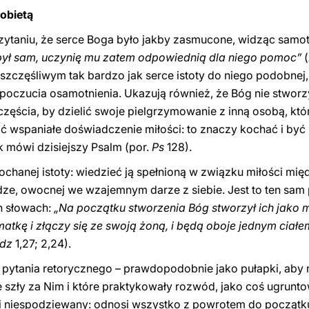
obietą
taniu, że serce Boga było jakby zasmucone, widząc samot
był sam, uczynię mu zatem odpowiednią dla niego pomoc”
(
 szczęśliwym tak bardzo jak serce istoty do niego podobnej
i poczucia osamotnienia. Ukazują również, że Bóg nie stworz
zczęścia, by dzielić swoje pielgrzymowanie z inną osobą, kt
 wspaniałe doświadczenie miłości: to znaczy kochać i być 
k mówi dzisiejszy Psalm (por.
Ps
128).
ochanej istoty: wiedzieć ją spełnioną w związku miłości mi
e, owocnej we wzajemnym darze z siebie. Jest to ten sam pl
h słowach:
„Na początku stworzenia Bóg stworzył ich jako m
atkę i złączy się ze swoją żoną, i będą oboje jednym ciałem.
dz
1,27; 2,24).
pytania retorycznego – prawdopodobnie jako pułapki, aby 
e szły za Nim i które praktykowały rozwód, jako coś ugrunt
 niespodziewany: odnosi wszystko z powrotem do początku