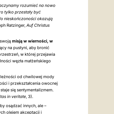
, zaczynamy rozumieć na nowo
o tylko przestały być
 do nieskończoności okazują
ph Ratzinger,
Auf Christus
 swoją
misją w wierności, w
ący na pustyni, aby bronić
rzestrzeń, w której przejawia
walności węzła małżeńskiego
zależności od chwilowej mody
ności i przekształcenia owocnej
staje się sentymentalizmem.
tas in veritate
, 3).
aby osądzać innych, ale –
ch olejem akceptacji i