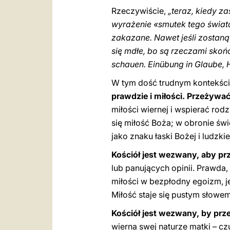
Rzeczywiście,
„teraz, kiedy z
wyrażenie «smutek tego świata
zakazane. Nawet jeśli zostaną
się mdłe, bo są rzeczami sko
schauen. Einübung in Glaube, 
W tym dość trudnym kontekści
prawdzie i miłości. Przeżywa
miłości wiernej i wspierać rod
się miłość Boża; w obronie świ
jako znaku łaski Bożej i ludzki
Kościół jest wezwany, aby p
lub panujących opinii. Prawda,
miłości w bezpłodny egoizm, j
Miłość staje się pustym słowe
Kościół jest wezwany, by prz
wierna swej naturze matki – cz