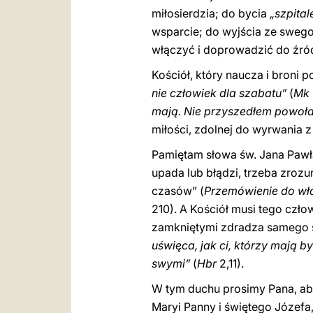
miłosierdzia; do bycia
„szpita
wsparcie; do wyjścia ze swego
włączyć i doprowadzić do źród
Kościół, który naucza i broni
nie człowiek dla szabatu”
(
Mk
mają. Nie przyszedłem powoła
miłości, zdolnej do wyrwania z
Pamiętam słowa św. Jana Pawła 
upada lub błądzi, trzeba zroz
czasów” (
Przemówienie do włos
210). A Kościół musi tego czł
zamkniętymi zdradza samego si
uświęca, jak ci, którzy mają b
swymi”
(
Hbr
2,11).
W tym duchu prosimy Pana, ab
Maryi Panny i świętego Józefa,