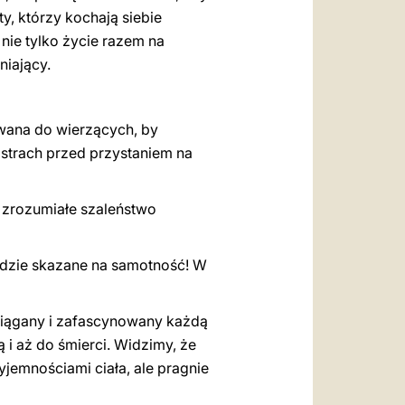
y, którzy kochają siebie
 nie tylko życie razem na
niający.
rowana do wierzących, by
 strach przed przystaniem na
ę zrozumiałe szaleństwo
będzie skazane na samotność! W
ociągany i zafascynowany każdą
 i aż do śmierci. Widzimy, że
yjemnościami ciała, ale pragnie