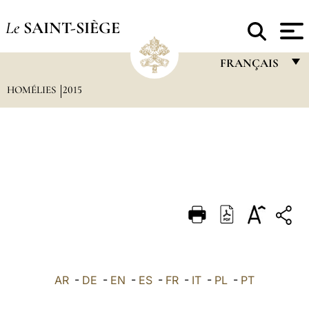
Le
SAINT-SIÈGE
FRANÇAIS
HOMÉLIES
2015
FRANÇAIS
ENGLISH
ITALIANO
PORTUGUÊS
ESPAÑOL
DEUTSCH
POLSKI
العربيّة
AR
-
DE
-
EN
-
ES
-
FR
-
IT
-
PL
-
PT
中文