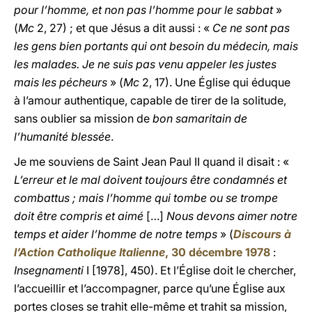
pour l’homme, et non pas l’homme pour le sabbat
»
(
Mc
2, 27) ; et que Jésus a dit aussi : «
Ce ne sont pas
les gens bien portants qui ont besoin du médecin, mais
les malades. Je ne suis pas venu appeler les justes
mais les pécheurs
» (
Mc
2, 17). Une Église qui éduque
à l’amour authentique, capable de tirer de la solitude,
sans oublier sa mission de
bon samaritain de
l’humanité blessée
.
Je me souviens de Saint Jean Paul II quand il disait : «
L’erreur et le mal doivent toujours être condamnés et
combattus ; mais l’homme qui tombe ou se trompe
doit être compris et aimé
[…]
Nous devons aimer notre
temps et aider l’homme de notre temps
» (
Discours à
l’Action Catholique Italienne
, 30 décembre 1978
:
Insegnamenti
I [1978], 450). Et l’Église doit le chercher,
l’accueillir et l’accompagner, parce qu’une Église aux
portes closes se trahit elle-même et trahit sa mission,