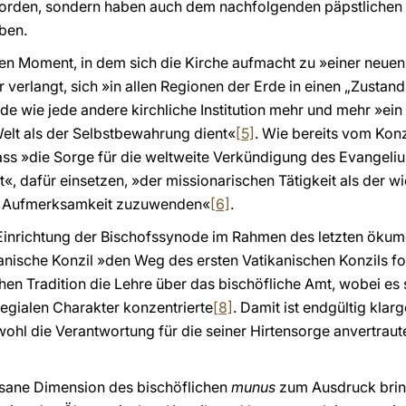
orden, sondern haben auch dem nachfolgenden päpstlichen 
ben.
hen Moment, in dem sich die Kirche aufmacht zu »einer neue
hr verlangt, sich »in allen Regionen der Erde in einen „Zusta
de wie jede andere kirchliche Institution mehr und mehr »ei
elt als der Selbstbewahrung dient«
[5]
. Wie bereits vom Kon
ss »die Sorge für die weltweite Verkündigung des Evangeli
«, dafür einsetzen, »der missionarischen Tätigkeit als der wi
e Aufmerksamkeit zuzuwenden«
[6]
.
e Einrichtung der Bischofssynode im Rahmen des letzten ökume
kanische Konzil »den Weg des ersten Vatikanischen Konzils fo
chen Tradition die Lehre über das bischöfliche Amt, wobei es
legialen Charakter konzentrierte
[8]
. Damit ist endgültig kla
ohl die Verantwortung für die seiner Hirtensorge anvertraute
esane Dimension des bischöflichen
munus
zum Ausdruck bringt