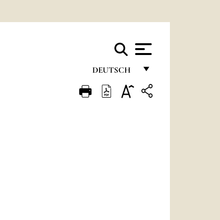
DEUTSCH
FRANÇAIS
ENGLISH
ITALIANO
PORTUGUÊS
ESPAÑOL
DEUTSCH
POLSKI