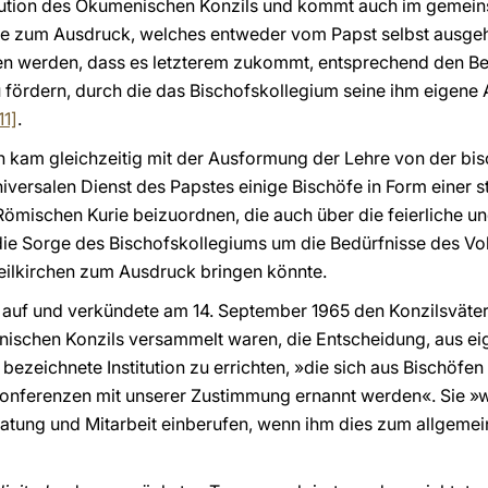
itution des Ökumenischen Konzils und kommt auch im gemei
e zum Ausdruck, welches entweder vom Papst selbst ausgeht 
ssen werden, dass es letzterem zukommt, entsprechend den B
fördern, durch die das Bischofskollegium seine ihm eigene A
11]
.
 kam gleichzeitig mit der Ausformung der Lehre von der bisc
versalen Dienst des Papstes einige Bischöfe in Form einer s
Römischen Kurie beizuordnen, die auch über die feierliche u
ie Sorge des Bischofskollegiums um die Bedürfnisse des Vol
eilkirchen zum Ausdruck bringen könnte.
gen auf und verkündete am 14. September 1965 den Konzilsväte
ischen Konzils versammelt waren, die Entscheidung, aus eigen
bezeichnete Institution zu errichten, »die sich aus Bischöf
konferenzen mit unserer Zustimmung ernannt werden«. Sie »w
ratung und Mitarbeit einberufen, wenn ihm dies zum allgeme