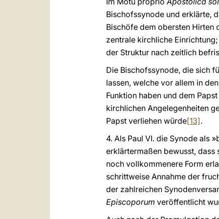
Im Motu proprio
Apostolica sol
Bischofssynode und erklärte, d
Bischöfe dem obersten Hirten der
zentrale kirchliche Einrichtun
der Struktur nach zeitlich befri
Die Bischofssynode, die sich fü
lassen, welche vor allem in de
Funktion haben und dem Papst 
kirchlichen Angelegenheiten g
Papst verliehen würde
[13]
.
4. Als Paul VI. die Synode als 
erklärtermaßen bewusst, dass s
noch vollkommenere Form erl
schrittweise Annahme der fruch
der zahlreichen Synodenversam
Episcoporum
veröffentlicht wu