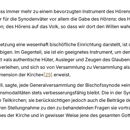
ss immer mehr zu einem bevorzugten Instrument des Hörens
ir für die Synodenväter vor allem die Gabe des
Hörens
: des 
n; des Hörens auf das Volk, so dass wir dort den Willen wah
tzung eine wesenhaft bischöfliche Einrichtung darstellt, ist
bigen. Im Gegenteil, sie ist ein geeignetes Instrument, um 
tt »als authentische Hüter, Ausleger und Zeugen des Glaube
verleihen, und sich so von Versammlung zu Versammlung als
Dimension der Kirche«
[25]
erweist.
 II. sagte, jede Generalversammlung der Bischofssynode »ein
ensmodalitäten stets verbesserungsfähig bleibt. Die in der 
en Teilkirchen; sie berücksichtigen jedoch auch die Beiträge
eren Stellungnahme zu den zu behandelnden Fragen sie vort
es der Kirche und in gewisser Weise jene des gesamten Gott