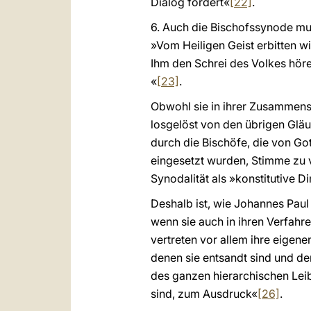
Dialog fördert«
[22]
.
6. Auch die Bischofssynode mu
»Vom Heiligen Geist erbitten w
Ihm den Schrei des Volkes höre
«
[23]
.
Obwohl sie in ihrer Zusammense
losgelöst von den übrigen Gläu
durch die Bischöfe, die von Go
eingesetzt wurden, Stimme zu 
Synodalität als »konstitutive 
Deshalb ist, wie Johannes Paul
wenn sie auch in ihren Verfahr
vertreten vor allem ihre eigen
denen sie entsandt sind und d
des ganzen hierarchischen Leib
sind, zum Ausdruck«
[26]
.