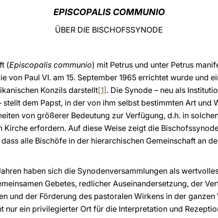
EPISCOPALIS COMMUNIO
ÜBER DIE BISCHOFSSYNODE
t (
Episcopalis communio
) mit Petrus und unter Petrus manif
ie von Paul VI. am 15. September 1965 errichtet wurde und ei
kanischen Konzils darstellt
[1]
. Die Synode – neu als Instituti
 stellt dem Papst, in der von ihm selbst bestimmten Art und 
iten von größerer Bedeutung zur Verfügung, d.h. in solchen
Kirche erfordern. Auf diese Weise zeigt die Bischofssynod
, dass alle Bischöfe in der hierarchischen Gemeinschaft an d
 Jahren haben sich die Synodenversammlungen als wertvolles
meinsamen Gebetes, redlicher Auseinandersetzung, der Verti
ren und der Förderung des pastoralen Wirkens in der ganzen
nur ein privilegierter Ort für die Interpretation und Rezeptio