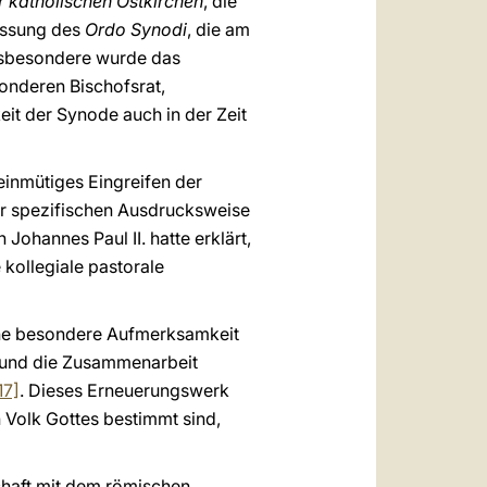
 katholischen Ostkirchen
, die
Fassung des
Ordo Synodi
, die am
Insbesondere wurde das
onderen Bischofsrat,
keit der Synode auch in der Zeit
einmütiges Eingreifen der
er spezifischen Ausdrucksweise
ohannes Paul II. hatte erklärt,
 kollegiale pastorale
ine besondere Aufmerksamkeit
g und die Zusammenarbeit
17]
. Dieses Erneuerungswerk
 Volk Gottes bestimmt sind,
schaft mit dem römischen