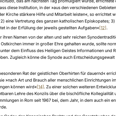
licitudo
, das am nächsten Tag promulgiert wurde, errichtete 
ass diese Institution, in der »aus den verschiedenen Gebiet
 Kirche stärkere Hilfe und Mitarbeit leisten«, so errichtet wir
g; 2) eine Vertretung des ganzen katholischen Episkopates; 3
stet in der Erfüllung der jeweils gestellten Aufgaben«
[12]
.
r ihren Namen von der alten und sehr reichen Synodentraditio
n Ostkirchen immer in großer Ehre gehalten wurde, sollte no
unter dem Einfluss des Heiligen Geistes Informationen und 
eben. Zugleich könne die Synode auch Entscheidungsgewalt h
»besonderen Rat der geistlichen Oberhirten für dauernd« errich
ie »nach Art und Brauch aller menschlichen Einrichtungen im
angen können wird«
[14]
. Zu einer solchen weiteren Entwicklu
tbaren Lehre des Konzils über die bischöfliche Kollegialitä
mlungen in Rom seit 1967 bei, dem Jahr, in dem auch ein e
rde.