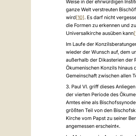
Weise in der ehrwürdigen Inst
ganze Welt verstreuten Bischöf
wird
[10]
. Es darf nicht verge
die Formen zu erkennen und zu 
Universalkirche ausüben kann
[
Im Laufe der Konzilsberatungen
wieder der Wunsch auf, dem uni
außerhalb der Dikasterien der 
Ökumenischen Konzils hinaus d
Gemeinschaft zwischen allen T
3. Paul VI. griff dieses Anlie
der vierten Periode des Ökumen
Amtes eine als Bischofssynode 
größten Teil von den Bischofs
Kirche vom Papst zu seiner Be
angemessen erscheint«.