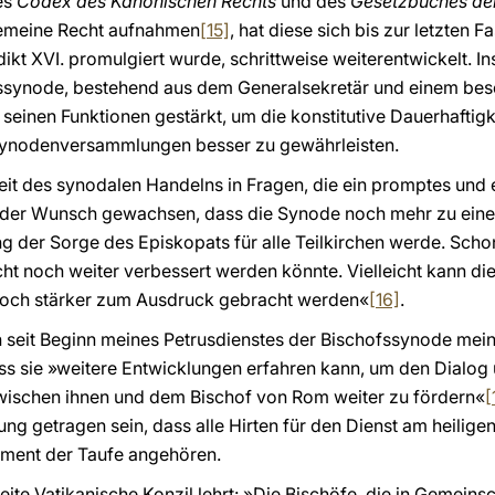
es
Codex des Kanonischen Rechts
und des
Gesetzbuches der
gemeine Recht aufnahmen
[15]
, hat diese sich bis zur letzten 
kt XVI. promulgiert wurde, schrittweise weiterentwickelt. 
fssynode, bestehend aus dem Generalsekretär und einem bes
n seinen Funktionen gestärkt, um die konstitutive Dauerhaftig
ynodenversammlungen besser zu gewährleisten.
it des synodalen Handelns in Fragen, die ein promptes und 
ist der Wunsch gewachsen, dass die Synode noch mehr zu ein
der Sorge des Episkopats für alle Teilkirchen werde. Schon J
cht noch weiter verbessert werden könnte. Vielleicht kann die
noch stärker zum Ausdruck gebracht werden«
[16]
.
h seit Beginn meines Petrusdienstes der Bischofssynode me
ass sie »weitere Entwicklungen erfahren kann, um den Dialo
wischen ihnen und dem Bischof von Rom weiter zu fördern«
[
g getragen sein, dass alle Hirten für den Dienst am heiligen
ament der Taufe angehören.
eite Vatikanische Konzil lehrt: »Die Bischöfe, die in Gemein