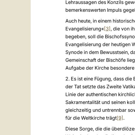
Lehraussagen des Konzils gew
bemerkenswerten Impuls gege
Auch heute, in einem historisc
Evangelisierung«
[3]
, die von i
begeben, soll die Bischofssyno
Evangelisierung der heutigen W
Synode in dem Bewusstsein, da
Gemeinschaft der Bischöfe liegt
Aufgabe der Kirche besonder
2. Es ist eine Fügung, dass di
der Tat setzte das Zweite Vati
Linie der authentischen kirchli
Sakramentalität und seinen kol
gleichzeitig und untrennbar sow
für die Weltkirche trägt
[9]
.
Diese Sorge, die die überdiöz