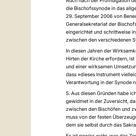
Auch nach der Promulgation d
die Bischofssynode in das all
29. September 2006 von Benedi
Generalsekretariat der Bischo
eingerichtet und schrittweise i
zwischen den verschiedenen S
In diesen Jahren der Wirksamke
Hirten der Kirche erfordern, 
und einer wirksamen Umsetzung 
dass »dieses Instrument viellei
Verantwortung in der Synode 
5. Aus diesen Gründen habe ic
gewidmet in der Zuversicht, d
zwischen den Bischöfen und z
muss von der festen Überzeugun
dem sie selbst durch das Sakr
Es ist gewiss wahr, was das Zw