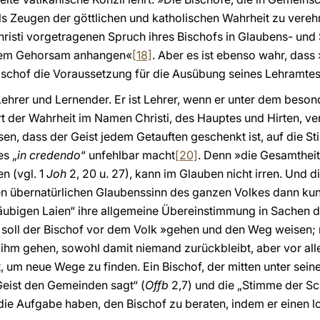
 als Zeugen der göttlichen und katholischen Wahrheit zu vere
isti vorgetragenen Spruch ihres Bischofs in Glaubens- un
etem Gehorsam anhangen«
[18]
. Aber es ist ebenso wahr, dass
Bischof die Voraussetzung für die Ausübung seines Lehramtes
 Lehrer und Lernender. Er ist Lehrer, wenn er unter dem beso
 der Wahrheit im Namen Christi, des Hauptes und Hirten, ver
en, dass der Geist jedem Getauften geschenkt ist, auf die Sti
es „
in credendo
“ unfehlbar macht
[20]
. Denn »die Gesamtheit
n (vgl. 1
Joh
2, 20 u. 27), kann im Glauben nicht irren. Und 
en übernatürlichen Glaubenssinn des ganzen Volkes dann kun
läubigen Laien“ ihre allgemeine Übereinstimmung in Sachen d
 soll der Bischof vor dem Volk »gehen und den Weg weisen; 
ter ihm gehen, sowohl damit niemand zurückbleibt, aber vor a
, um neue Wege zu finden. Ein Bischof, der mitten unter seine
Geist den Gemeinden sagt“ (
Offb
2,7) und die „Stimme der Sc
die Aufgabe haben, den Bischof zu beraten, indem er einen l