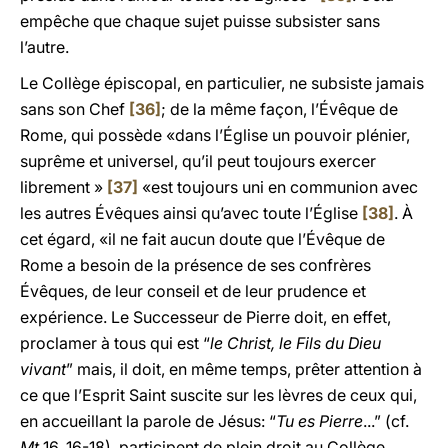
empêche que chaque sujet puisse subsister sans
l’autre.
Le Collège épiscopal, en particulier, ne subsiste jamais
sans son Chef
[36]
; de la même façon, l’Évêque de
Rome, qui possède «dans l’Église un pouvoir plénier,
suprême et universel, qu’il peut toujours exercer
librement »
[37]
«est toujours uni en communion avec
les autres Évêques ainsi qu’avec toute l’Église
[38]
. À
cet égard, «il ne fait aucun doute que l’Évêque de
Rome a besoin de la présence de ses confrères
Évêques, de leur conseil et de leur prudence et
expérience. Le Successeur de Pierre doit, en effet,
proclamer à tous qui est “
le Christ, le Fils du Dieu
vivant
” mais, il doit, en même temps, prêter attention à
ce que l’Esprit Saint suscite sur les lèvres de ceux qui,
en accueillant la parole de Jésus: “
Tu es Pierre
...” (cf.
Mt
16, 16-18), participent de plein droit au Collège