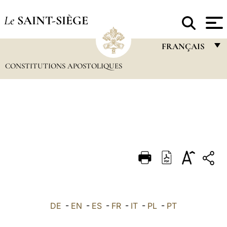
Le
SAINT-SIÈGE
FRANÇAIS
CONSTITUTIONS APOSTOLIQUES
FRANÇAIS
ENGLISH
ITALIANO
PORTUGUÊS
ESPAÑOL
DEUTSCH
POLSKI
العربيّة
DE
-
EN
-
ES
-
FR
-
IT
-
PL
-
PT
中文