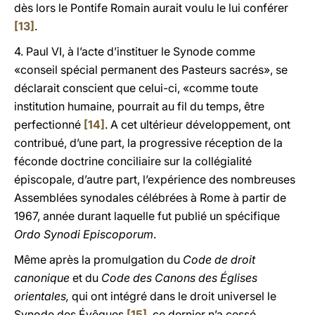
dès lors le Pontife Romain aurait voulu le lui conférer
[13]
.
4. Paul VI, à l’acte d’instituer le Synode comme
«conseil spécial permanent des Pasteurs sacrés», se
déclarait conscient que celui-ci, «comme toute
institution humaine, pourrait au fil du temps, être
perfectionné
[14]
. A cet ultérieur développement, ont
contribué, d’une part, la progressive réception de la
féconde doctrine conciliaire sur la collégialité
épiscopale, d’autre part, l’expérience des nombreuses
Assemblées synodales célébrées à Rome à partir de
1967, année durant laquelle fut publié un spécifique
Ordo Synodi Episcoporum
.
Même après la promulgation du
Code de droit
canonique
et du
Code des Canons des Églises
orientales,
qui ont intégré dans le droit universel le
Synode des Évêques
[15]
, ce dernier n’a cessé