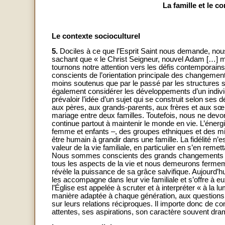
La famille et le c
Le contexte socioculturel
5.
Dociles à ce que l’Esprit Saint nous demande, nous
sachant que « le Christ Seigneur, nouvel Adam […] 
tournons notre attention vers les défis contemporain
conscients de l’orientation principale des changement
moins soutenus que par le passé par les structures soci
également considérer les développements d’un individ
prévaloir l’idée d’un sujet qui se construit selon ses 
aux pères, aux grands-parents, aux frères et aux sœur
mariage entre deux familles. Toutefois, nous ne devons 
continue partout à maintenir le monde en vie. L’éner
femme et enfants –, des groupes ethniques et des mi
être humain à grandir dans une famille. La fidélité n’e
valeur de la vie familiale, en particulier en s’en reme
Nous sommes conscients des grands changements que 
tous les aspects de la vie et nous demeurons fermemen
révèle la puissance de sa grâce salvifique. Aujourd’h
les accompagne dans leur vie familiale et s’offre à 
l’Église est appelée à scruter et à interpréter « à la l
manière adaptée à chaque génération, aux questions é
sur leurs relations réciproques. Il importe donc de 
attentes, ses aspirations, son caractère souvent dra