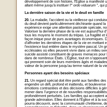
développement de son histoire, l’Église a manifesté u
allant même jusqu’à instituer l’“
ordo viduarum
”, qui 
La dernière saison de la vie et le deuil en famille
20.
La maladie, l’accident ou la vieillesse qui conduis
du deuil devient particulièrement déchirante quand l
expérience exige une attention pastorale spéciale, 
Valoriser la dernière phase de la vie est aujourd’hui d
tous les moyens le moment du trépas. La fragilité et
façon inique pour de purs avantages économiques. De
d’affronter les dernières étapes de la vie en mettant 
l’existence tout entière dans le mystère pascal. Un 
ecclésiales où elles peuvent vivre dans un milieu serein
suicide assisté constituent de graves menaces pour l
dans de nombreux États. L’Église, tout en s’opposant 
qui prennent soin de leurs membres âgés et malades e
valeur de la personne jusqu’au terme naturel de la vie
Personnes ayant des besoins spéciaux
21.
Un regard spécial doit être porté aux familles des
engendre un défi, profond et inattendu, et bouleverse 
émotions contrastées et des décisions difficiles à gér
mener dans l’urgence et de nouvelles responsabilités.
profondément perturbés. Les familles qui acceptent a
grande admiration. Elles donnent à l’Église et à la soc
pourra découvrir, avec la communauté chrétienne, d