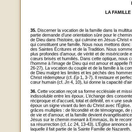
LA FAMILLE
35.
Discerner la vocation de la famille dans la multi
partie demande d’une orientation sûre pour le chemi
de Dieu dans l’histoire, qui culmine en Jésus-Christ 
qui constituent une famille. Nous nous mettons donc à 
des Saintes Écritures et de la Tradition. Nous somm
plus profondes d’amour, de vérité et de miséricorde e
cœurs brisés et humiliés. Dans cette optique, nous c
l’homme à l’image de Dieu qui est amour et appelle 
26-27). La vocation du couple et de la famille à la 
de Dieu malgré les limites et les péchés des homme
Christ rédempteur (cf.
Ep
1, 3-7). Il restaure et perfe
cœur humain (cf.
Jn
4, 10), lui donne la capacité d’ai
36.
Cette vocation reçoit sa forme ecclésiale et missi
indissoluble entre les époux. L’échange des consentem
réciproque et d’accueil, total et définitif, en « une seul
époux un signe vivant du lien du Christ avec l’Église.
grâces multiples : de fécondité et de témoignage, d
de vie et d’amour, et la famille devient évangélisat
Jésus sur le chemin menant à Emmaüs, ils le reconnai
sa résurrection (cf.
Lc
24, 13-43). L’Église annonce à 
laquelle il fait partie de la Sainte Famille de Nazareth.