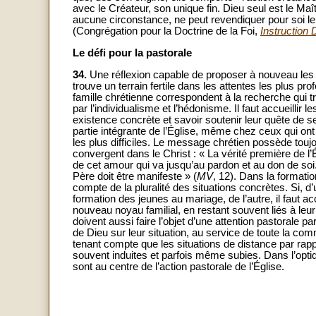
avec le Créateur, son unique fin. Dieu seul est le 
aucune circonstance, ne peut revendiquer pour soi le 
(Congrégation pour la Doctrine de la Foi,
Instruction
Le défi pour la pastorale
34.
Une réflexion capable de proposer à nouveau les 
trouve un terrain fertile dans les attentes les plus p
famille chrétienne correspondent à la recherche qui
par l’individualisme et l’hédonisme. Il faut accueilli
existence concrète et savoir soutenir leur quête de se
partie intégrante de l’Église, même chez ceux qui ont 
les plus difficiles. Le message chrétien possède toujo
convergent dans le Christ : « La vérité première de l’É
de cet amour qui va jusqu’au pardon et au don de soi.
Père doit être manifeste » (
MV
, 12). Dans la formatio
compte de la pluralité des situations concrètes. Si, d’
formation des jeunes au mariage, de l’autre, il faut 
nouveau noyau familial, en restant souvent liés à leur
doivent aussi faire l’objet d’une attention pastorale par
de Dieu sur leur situation, au service de toute la c
tenant compte que les situations de distance par rapp
souvent induites et parfois même subies. Dans l’optiq
sont au centre de l’action pastorale de l’Église.