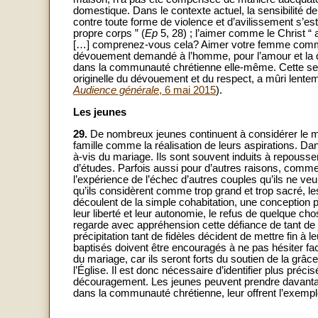
domestique. Dans le contexte actuel, la sensibilité 
contre toute forme de violence et d’avilissement s’es
propre corps ” (
Ep
5, 28) ; l’aimer comme le Christ “ a
[…] comprenez-vous cela? Aimer votre femme comme l
dévouement demandé à l’homme, pour l’amour et la di
dans la communauté chrétienne elle-même. Cette seme
originelle du dévouement et du respect, a mûri lenteme
Audience générale
, 6 mai 2015
).
Les jeunes
29.
De nombreux jeunes continuent à considérer le ma
famille comme la réalisation de leurs aspirations. Dan
à-vis du mariage. Ils sont souvent induits à repouss
d’études. Parfois aussi pour d’autres raisons, comme l
l’expérience de l’échec d’autres couples qu’ils ne veu
qu’ils considèrent comme trop grand et trop sacré, l
découlent de la simple cohabitation, une conception 
leur liberté et leur autonomie, le refus de quelque ch
regarde avec appréhension cette défiance de tant de j
précipitation tant de fidèles décident de mettre fin à
baptisés doivent être encouragés à ne pas hésiter fa
du mariage, car ils seront forts du soutien de la grâce 
l’Église. Il est donc nécessaire d’identifier plus pré
découragement. Les jeunes peuvent prendre davantage
dans la communauté chrétienne, leur offrent l’exempl