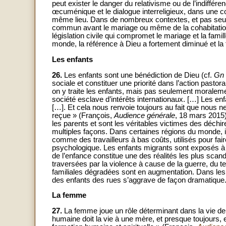
peut exister le danger du relativisme ou de l’indiffére
œcuménique et le dialogue interreligieux, dans une
même lieu. Dans de nombreux contextes, et pas seule
commun avant le mariage ou même de la cohabitation s
législation civile qui compromet le mariage et la fam
monde, la référence à Dieu a fortement diminué et la fo
Les enfants
26.
Les enfants sont une bénédiction de Dieu (cf.
Gn
sociale et constituer une priorité dans l’action pastoral
on y traite les enfants, mais pas seulement moralemen
société esclave d’intérêts internationaux. […] Les 
[…]. Et cela nous renvoie toujours au fait que nou
reçue » (François,
Audience générale
, 18 mars 2015)
les parents et sont les véritables victimes des déchi
multiples façons. Dans certaines régions du monde, 
comme des travailleurs à bas coûts, utilisés pour fair
psychologique. Les enfants migrants sont exposés à dif
de l’enfance constitue une des réalités les plus scan
traversées par la violence à cause de la guerre, du t
familiales dégradées sont en augmentation. Dans les
des enfants des rues s’aggrave de façon dramatique
La femme
27.
La femme joue un rôle déterminant dans la vie de 
humaine doit la vie à une mère, et presque toujours, 