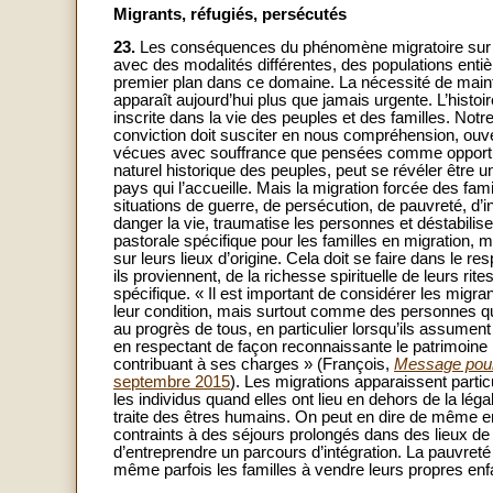
Migrants, réfugiés, persécutés
23.
Les conséquences du phénomène migratoire sur la 
avec des modalités différentes, des populations enti
premier plan dans ce domaine. La nécessité de maint
apparaît aujourd’hui plus que jamais urgente. L’histoir
inscrite dans la vie des peuples et des familles. Notr
conviction doit susciter en nous compréhension, ouver
vécues avec souffrance que pensées comme opportun
naturel historique des peuples, peut se révéler être u
pays qui l’accueille. Mais la migration forcée des fam
situations de guerre, de persécution, de pauvreté, d’
danger la vie, traumatise les personnes et déstabili
pastorale spécifique pour les familles en migration,
sur leurs lieux d’origine. Cela doit se faire dans le r
ils proviennent, de la richesse spirituelle de leurs rit
spécifique. « Il est important de considérer les migran
leur condition, mais surtout comme des personnes qui,
au progrès de tous, en particulier lorsqu’ils assument
en respectant de façon reconnaissante le patrimoine ma
contribuant à ses charges » (François,
Message pour 
septembre 2015
). Les migrations apparaissent partic
les individus quand elles ont lieu en dehors de la léga
traite des êtres humains. On peut en dire de même 
contraints à des séjours prolongés dans des lieux de
d’entreprendre un parcours d’intégration. La pauvret
même parfois les familles à vendre leurs propres enfa