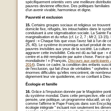
spécifiquement orientés vers une meilleure distributi
pauvres devienne effective. Des politiques familiales
d’un avenir vivable, harmonieux et digne.
Pauvreté et exclusion
15.
Certains groupes sociaux et religieux se trouvent
domicile fixe, réfugiés, les intouchables dans le sys
conduisant à une stigmatisation sociale. La Sainte Fa
marginalisation et du refus (cf.
Lc
2, 7 ;
Mt
2, 13-15). 
égard : « Chaque fois que vous l’avez fait à l’un de ce
25, 40). Le système économique actuel produit de no
pauvres invisibles aux yeux de la société. La cultu
aggraver cette invisibilité. Cela est dû au fait que 
centre et a été remplacée par autre chose. Parce qu’on
mondialisée ! » (François,
Discours aux participants
2014
). Dans ce cadre, la condition des enfants susci
de l’exclusion, qui fait d’eux de véritables “ orphelin
énormes difficultés qu’elles rencontrent, de nombreus
dignement leur vie quotidienne, en se confiant à Die
Écologie et famille
16.
Grâce à l’impulsion donnée par le Magistère pontif
du système mondial. Dans cette perspective, elle co
pensée, une politique, un programme éducatif, un styl
comme l’affirme le Pape François dans son Encycli
écologie intégrale ” incluant non seulement les dim