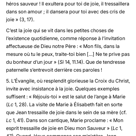
héros sauveur ! Il exultera pour toi de joie, il tressaillera
dans son amour ; il dansera pour toi avec des cris de
joie » (3, 17).
C’est la joie qui se vit dans les petites choses de
l’existence quotidienne, comme réponse à l’invitation
affectueuse de Dieu notre Père : « Mon fils, dans la
mesure où tu le peux, traite-toi bien […] Ne te prive pas
du bonheur d’un jour » (
Si
14, 11.14). Que de tendresse
paternelle s’entrevoit derrière ces paroles !
5. L’Évangile, où resplendit glorieuse la Croix du Christ,
invite avec insistance à la joie. Quelques exemples
suffisent : « Réjouis-toi » est le salut de l’ange à Marie
(
Lc
1, 28). La visite de Marie à Élisabeth fait en sorte
que Jean tressaille de joie dans le sein de sa mère (cf.
Lc
1, 41). Dans son cantique, Marie proclame : « Mon
esprit tressaille de joie en Dieu mon Sauveur » (
Lc
1,