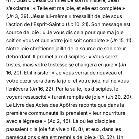
47). Quand Jésus commence son ministère, Jean
s’exclame : « Telle est ma joie, et elle est complète »
(
Jn
3, 29). Jésus lui-même « tressaillit de joie sous
l’action de l’Esprit-Saint » (
Lc
10, 21). Son message est
source de joie : « Je vous dis cela pour que ma joie
soit en vous et que votre joie soit complète » (
Jn
15, 11).
Notre joie chrétienne jaillit de la source de son cœur
débordant. Il promet aux disciples : « Vous serez
tristes, mais votre tristesse se changera en joie » (
Jn
16, 20). Et il insiste : « Je vous verrai de nouveau et
votre cœur sera dans la joie, et votre joie, nul ne vous
l’enlèvera (
Jn
16, 22). Par la suite, les disciples, le
voyant ressuscité « furent remplis de joie » (
Jn
20, 20).
Le Livre des Actes des Apôtres raconte que dans la
première communauté ils prenaient « leur nourriture
avec allégresse » (
Ac
2, 46). Là où les disciples
passaient « la joie fut vive » (8, 8), et eux, dans les
persécutions « étaient remplis de joie » (13, 52). Un