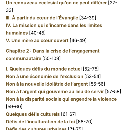
Un renouveau ecclésial qu’on ne peut différer
[27-
33]
III. À partir du cœur de l’Évangile
[34-39]
IV. La mission qui s’incarne dans les limites
humaines
[40-45]
V. Une mère au cœur ouvert
[46-49]
Chapitre 2
:
Dans la crise de l’engagement
communautaire
[50-109]
I. Quelques défis du monde actuel
[52-75]
Non à une économie de l’exclusion
[53-54]
Non à la nouvelle idolâtrie de l’argent
[55-56]
Non à l’argent qui gouverne au lieu de servir
[57-58]
Non à la disparité sociale qui engendre la violence
[59-60]
Quelques défis culturels
[61-67]
Défis de l’inculturation de la foi
[68-70]
Défis des cultures urbaines
[71-75]