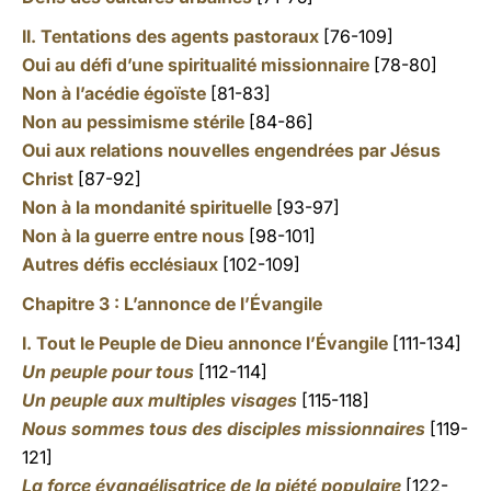
II. Tentations des agents pastoraux
[76-109]
Oui au défi d’une spiritualité missionnaire
[78-80]
Non à l’acédie égoïste
[81-83]
Non au pessimisme stérile
[84-86]
Oui aux relations nouvelles engendrées par Jésus
Christ
[87-92]
Non à la mondanité spirituelle
[93-97]
Non à la guerre entre nous
[98-101]
Autres défis ecclésiaux
[102-109]
Chapitre 3 : L’annonce de l’Évangile
I. Tout le Peuple de Dieu annonce l’Évangile
[111-134]
Un peuple pour tous
[112-114]
Un peuple aux multiples visages
[115-118]
Nous sommes tous des disciples missionnaires
[119-
121]
La force évangélisatrice de la piété populaire
[122-