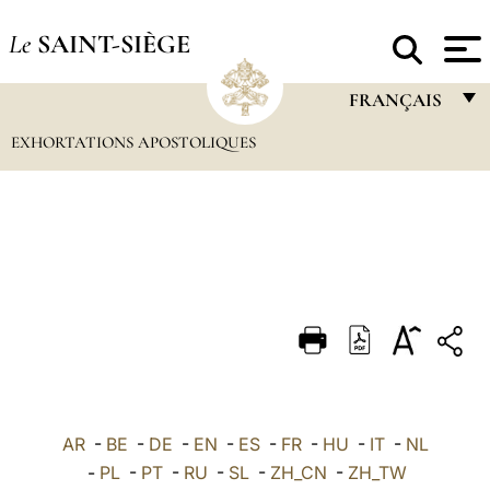
Le
SAINT-SIÈGE
FRANÇAIS
EXHORTATIONS APOSTOLIQUES
FRANÇAIS
ENGLISH
ITALIANO
PORTUGUÊS
ESPAÑOL
DEUTSCH
POLSKI
العربيّة
AR
-
BE
-
DE
-
EN
-
ES
-
FR
-
HU
-
IT
-
NL
-
PL
-
PT
-
RU
-
SL
-
ZH_CN
-
ZH_TW
中文