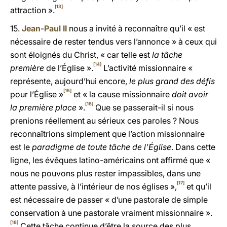
[13]
attraction ».
15.
Jean-Paul II
nous a invité à reconnaître qu’il « est
nécessaire de rester tendus vers l’annonce » à ceux qui
sont éloignés du Christ, « car telle est
la tâche
[14]
première
de l’Église ».
L’activité missionnaire «
représente, aujourd’hui encore,
le plus grand des défis
[15]
pour l’Église »
et « la cause missionnaire
doit avoir
[16]
la première
place
».
Que se passerait-il si nous
prenions réellement au sérieux ces paroles ? Nous
reconnaîtrions simplement que l’action missionnaire
est le
paradigme de toute tâche de l’Église
. Dans cette
ligne, les évêques latino-américains ont affirmé que «
nous ne pouvons plus rester impassibles, dans une
[17]
attente passive, à l’intérieur de nos églises »,
et qu’il
est nécessaire de passer « d’une pastorale de simple
conservation à une pastorale vraiment missionnaire ».
[18]
Cette tâche continue d’être la source des plus