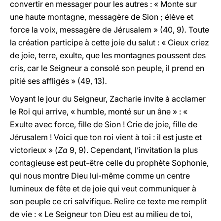
convertir en messager pour les autres : « Monte sur
une haute montagne, messagère de Sion ; élève et
force la voix, messagère de Jérusalem »
(40, 9)
.
Toute
la création participe à cette joie du salut : « Cieux criez
de joie, terre, exulte, que les montagnes poussent des
cris, car le Seigneur a consolé son peuple, il prend en
pitié ses affligés »
(49, 13)
.
Voyant le jour du Seigneur, Zacharie invite à acclamer
le Roi qui arrive, « humble, monté sur un âne » : «
Exulte avec force, fille de Sion ! Crie de joie, fille de
Jérusalem ! Voici que ton roi vient à toi : il est juste et
victorieux » (
Za
9, 9). Cependant, l’invitation la plus
contagieuse est peut-être celle du prophète Sophonie,
qui nous montre Dieu lui-même comme un centre
lumineux de fête et de joie qui veut communiquer à
son peuple ce cri salvifique. Relire ce texte me remplit
de vie : « Le Seigneur ton Dieu est au milieu de toi,