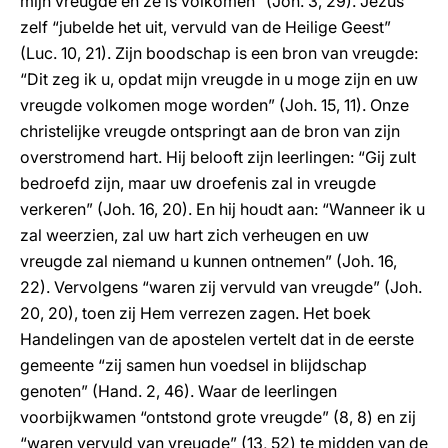
mijn vreugde en ze is volkomen” (Joh. 3, 29). Jezus
zelf “jubelde het uit, vervuld van de Heilige Geest”
(Luc. 10, 21). Zijn boodschap is een bron van vreugde:
“Dit zeg ik u, opdat mijn vreugde in u moge zijn en uw
vreugde volkomen moge worden” (Joh. 15, 11). Onze
christelijke vreugde ontspringt aan de bron van zijn
overstromend hart. Hij belooft zijn leerlingen: “Gij zult
bedroefd zijn, maar uw droefenis zal in vreugde
verkeren” (Joh. 16, 20). En hij houdt aan: “Wanneer ik u
zal weerzien, zal uw hart zich verheugen en uw
vreugde zal niemand u kunnen ontnemen” (Joh. 16,
22). Vervolgens “waren zij vervuld van vreugde” (Joh.
20, 20), toen zij Hem verrezen zagen. Het boek
Handelingen van de apostelen vertelt dat in de eerste
gemeente “zij samen hun voedsel in blijdschap
genoten” (Hand. 2, 46). Waar de leerlingen
voorbijkwamen “ontstond grote vreugde” (8, 8) en zij
“waren vervuld van vreugde” (13, 52) te midden van de