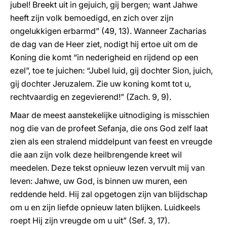
jubel! Breekt uit in gejuich, gij bergen; want Jahwe
heeft zijn volk bemoedigd, en zich over zijn
ongelukkigen erbarmd” (49, 13). Wanneer Zacharias
de dag van de Heer ziet, nodigt hij ertoe uit om de
Koning die komt “in nederigheid en rijdend op een
ezel”, toe te juichen: “Jubel luid, gij dochter Sion, juich,
gij dochter Jeruzalem. Zie uw koning komt tot u,
rechtvaardig en zegevierend!” (Zach. 9, 9).
Maar de meest aanstekelijke uitnodiging is misschien
nog die van de profeet Sefanja, die ons God zelf laat
zien als een stralend middelpunt van feest en vreugde
die aan zijn volk deze heilbrengende kreet wil
meedelen. Deze tekst opnieuw lezen vervult mij van
leven: Jahwe, uw God, is binnen uw muren, een
reddende held. Hij zal opgetogen zijn van blijdschap
om u en zijn liefde opnieuw laten blijken. Luidkeels
roept Hij zijn vreugde om u uit” (Sef. 3, 17).