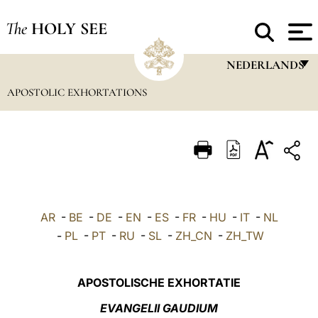
The
HOLY SEE
NEDERLANDS
APOSTOLIC EXHORTATIONS
FRANÇAIS
ENGLISH
ITALIANO
PORTUGUÊS
ESPAÑOL
AR
-
BE
-
DE
-
EN
-
ES
-
FR
-
HU
-
IT
-
NL
DEUTSCH
-
PL
-
PT
-
RU
-
SL
-
ZH_CN
-
ZH_TW
POLSKI
APOSTOLISCHE EXHORTATIE
العربيّة
EVANGELII GAUDIUM
中文