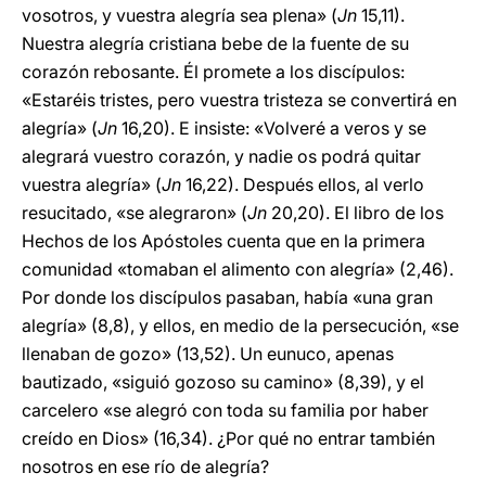
vosotros, y vuestra alegría sea plena» (
Jn
15,11).
Nuestra alegría cristiana bebe de la fuente de su
corazón rebosante. Él promete a los discípulos:
«Estaréis tristes, pero vuestra tristeza se convertirá en
alegría» (
Jn
16,20). E insiste: «Volveré a veros y se
alegrará vuestro corazón, y nadie os podrá quitar
vuestra alegría» (
Jn
16,22). Después ellos, al verlo
resucitado, «se alegraron» (
Jn
20,20). El libro de los
Hechos de los Apóstoles cuenta que en la primera
comunidad «tomaban el alimento con alegría» (2,46).
Por donde los discípulos pasaban, había «una gran
alegría» (8,8), y ellos, en medio de la persecución, «se
llenaban de gozo» (13,52). Un eunuco, apenas
bautizado, «siguió gozoso su camino» (8,39), y el
carcelero «se alegró con toda su familia por haber
creído en Dios» (16,34). ¿Por qué no entrar también
nosotros en ese río de alegría?