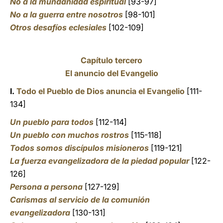
No a la mundanidad espiritual
[93-97]
No a la guerra entre nosotros
[98-101]
Otros desafíos eclesiales
[102-109]
Capítulo tercero
El anuncio del Evangelio
I.
Todo el Pueblo de Dios anuncia el Evangelio
[111-
134]
Un pueblo para todos
[112-114]
Un pueblo con muchos rostros
[115-118]
Todos somos discípulos misioneros
[119-121]
La fuerza evangelizadora de la piedad popular
[122-
126]
Persona a persona
[127-129]
Carismas al servicio de la comunión
evangelizadora
[130-131]