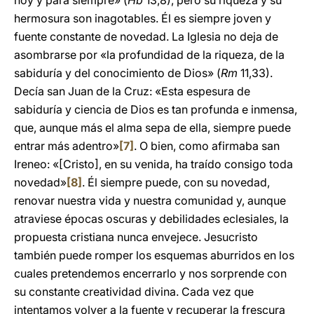
hoy y para siempre» (
Hb
13,8), pero su riqueza y su
hermosura son inagotables. Él es siempre joven y
fuente constante de novedad. La Iglesia no deja de
asombrarse por «la profundidad de la riqueza, de la
sabiduría y del conocimiento de Dios» (
Rm
11,33).
Decía san Juan de la Cruz: «Esta espesura de
sabiduría y ciencia de Dios es tan profunda e inmensa,
que, aunque más el alma sepa de ella, siempre puede
entrar más adentro»
[7]
. O bien, como afirmaba san
Ireneo: «[Cristo], en su venida, ha traído consigo toda
novedad»
[8]
. Él siempre puede, con su novedad,
renovar nuestra vida y nuestra comunidad y, aunque
atraviese épocas oscuras y debilidades eclesiales, la
propuesta cristiana nunca envejece. Jesucristo
también puede romper los esquemas aburridos en los
cuales pretendemos encerrarlo y nos sorprende con
su constante creatividad divina. Cada vez que
intentamos volver a la fuente y recuperar la frescura