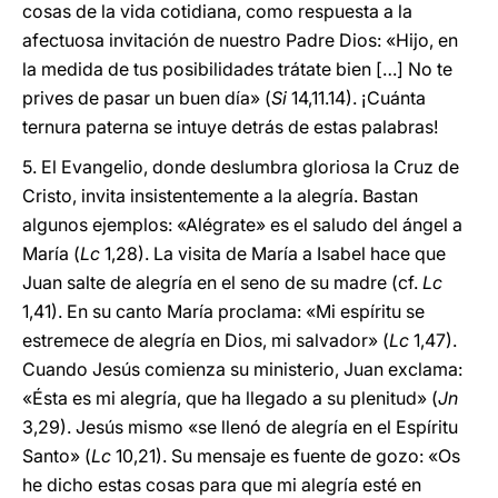
cosas de la vida cotidiana, como respuesta a la
afectuosa invitación de nuestro Padre Dios: «Hijo, en
la medida de tus posibilidades trátate bien […] No te
prives de pasar un buen día» (
Si
14,11.14). ¡Cuánta
ternura paterna se intuye detrás de estas palabras!
5. El Evangelio, donde deslumbra gloriosa la Cruz de
Cristo, invita insistentemente a la alegría. Bastan
algunos ejemplos: «Alégrate» es el saludo del ángel a
María (
Lc
1,28). La visita de María a Isabel hace que
Juan salte de alegría en el seno de su madre (cf.
Lc
1,41). En su canto María proclama: «Mi espíritu se
estremece de alegría en Dios, mi salvador» (
Lc
1,47).
Cuando Jesús comienza su ministerio, Juan exclama:
«Ésta es mi alegría, que ha llegado a su plenitud» (
Jn
3,29). Jesús mismo «se llenó de alegría en el Espíritu
Santo» (
Lc
10,21). Su mensaje es fuente de gozo: «Os
he dicho estas cosas para que mi alegría esté en