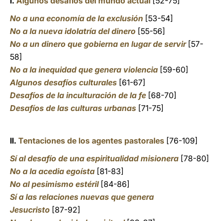
I.
Algunos desafíos del mundo actual
[52-75]
No a una economía de la exclusión
[53-54]
No a la nueva idolatría del dinero
[55-56]
No a un dinero que gobierna en lugar de servir
[57-
58]
No a la inequidad que genera violencia
[59-60]
Algunos desafíos culturales
[61-67]
Desafíos de la inculturación de la fe
[68-70]
Desafíos de las culturas urbanas
[71-75]
II.
Tentaciones de los agentes pastorales
[76-109]
Sí al desafío de una espiritualidad misionera
[78-80]
No a la acedia egoísta
[81-83]
No al pesimismo estéril
[84-86]
Sí a las relaciones nuevas que genera
Jesucristo
[87-92]