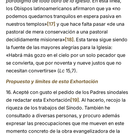
paradigma de toda obra de la Iglesia
. En esta línea,
los Obispos latinoamericanos afirmaron que ya «no
podemos quedarnos tranquilos en espera pasiva en
nuestros templos»
[17]
y que hace falta pasar «de una
pastoral de mera conservación a una pastoral
decididamente misionera»
[18]
. Esta tarea sigue siendo
la fuente de las mayores alegrías para la Iglesia:
«Habrá más gozo en el cielo por un solo pecador que
se convierta, que por noventa y nueve justos que no
necesitan convertirse» (
Lc
15,7).
Propuesta y límites de esta Exhortación
16. Acepté con gusto el pedido de los Padres sinodales
de redactar esta Exhortación
[19]
. Al hacerlo, recojo la
riqueza de los trabajos del Sínodo. También he
consultado a diversas personas, y procuro además
expresar las preocupaciones que me mueven en este
momento concreto de la obra evangelizadora de la