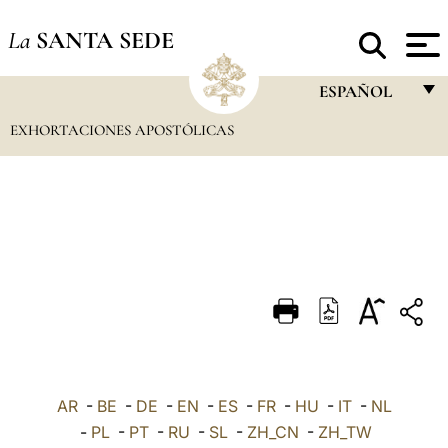
La
SANTA SEDE
ESPAÑOL
EXHORTACIONES APOSTÓLICAS
FRANÇAIS
ENGLISH
ITALIANO
PORTUGUÊS
ESPAÑOL
DEUTSCH
POLSKI
العربيّة
AR
-
BE
-
DE
-
EN
-
ES
-
FR
-
HU
-
IT
-
NL
-
PL
-
PT
-
RU
-
SL
-
ZH_CN
-
ZH_TW
中文