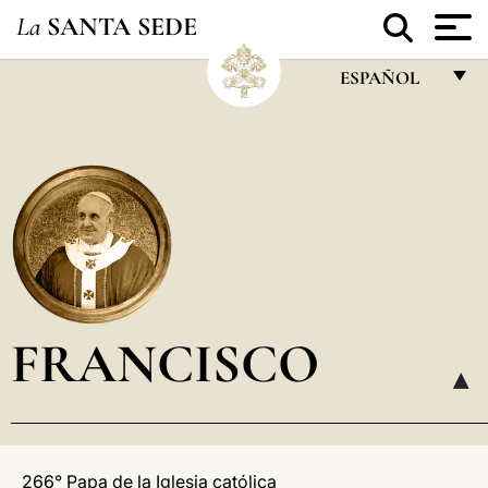
La
SANTA SEDE
ESPAÑOL
FRANÇAIS
ENGLISH
ITALIANO
PORTUGUÊS
ESPAÑOL
DEUTSCH
FRANCISCO
POLSKI
▸
العربيّة
中文
266° Papa de la Iglesia católica