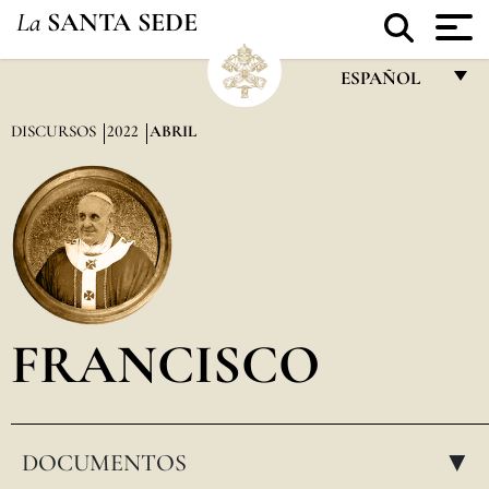
La
SANTA SEDE
ESPAÑOL
FRANÇAIS
DISCURSOS
2022
ABRIL
ENGLISH
ITALIANO
PORTUGUÊS
ESPAÑOL
DEUTSCH
FRANCISCO
POLSKI
العربيّة
DOCUMENTOS
中文
▸