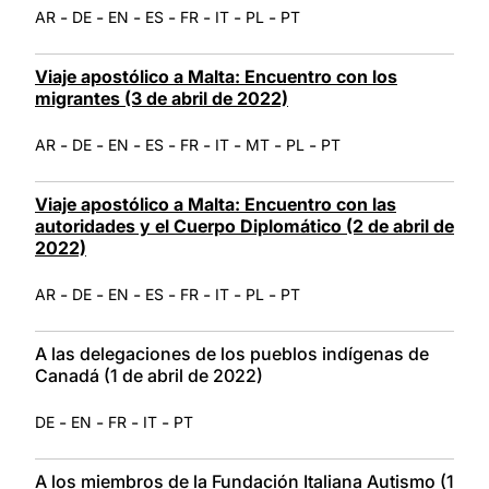
-
-
-
-
-
-
-
AR
DE
EN
ES
FR
IT
PL
PT
Viaje apostólico a Malta: Encuentro con los
migrantes (3 de abril de 2022)
-
-
-
-
-
-
-
-
AR
DE
EN
ES
FR
IT
MT
PL
PT
Viaje apostólico a Malta: Encuentro con las
autoridades y el Cuerpo Diplomático (2 de abril de
2022)
-
-
-
-
-
-
-
AR
DE
EN
ES
FR
IT
PL
PT
A las delegaciones de los pueblos indígenas de
Canadá (1 de abril de 2022)
-
-
-
-
DE
EN
FR
IT
PT
A los miembros de la Fundación Italiana Autismo (1