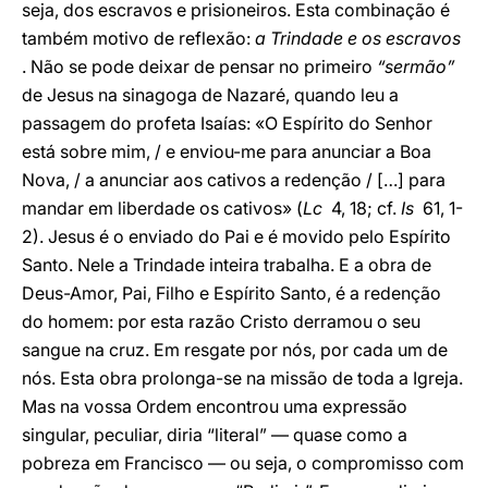
seja, dos escravos e prisioneiros. Esta combinação é
também motivo de reflexão:
a Trindade e os escravos
. Não se pode deixar de pensar no primeiro
“sermão”
de Jesus na sinagoga de Nazaré, quando leu a
passagem do profeta Isaías: «O Espírito do Senhor
está sobre mim, / e enviou-me para anunciar a Boa
Nova, / a anunciar aos cativos a redenção / […] para
mandar em liberdade os cativos» (
Lc
4, 18; cf.
Is
61, 1-
2). Jesus é o enviado do Pai e é movido pelo Espírito
Santo. Nele a Trindade inteira trabalha. E a obra de
Deus-Amor, Pai, Filho e Espírito Santo, é a redenção
do homem: por esta razão Cristo derramou o seu
sangue na cruz. Em resgate por nós, por cada um de
nós. Esta obra prolonga-se na missão de toda a Igreja.
Mas na vossa Ordem encontrou uma expressão
singular, peculiar, diria “literal” — quase como a
pobreza em Francisco — ou seja, o compromisso com