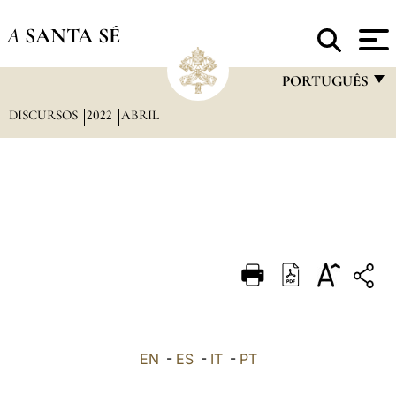
A
SANTA SÉ
PORTUGUÊS
DISCURSOS
2022
ABRIL
FRANÇAIS
ENGLISH
ITALIANO
PORTUGUÊS
ESPAÑOL
DEUTSCH
POLSKI
العربيّة
EN
-
ES
-
IT
-
PT
中文