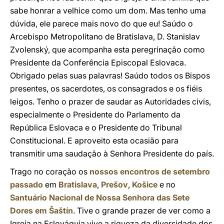
sabe honrar a velhice como um dom. Mas tenho uma
dúvida, ele parece mais novo do que eu! Saúdo o
Arcebispo Metropolitano de Bratislava, D. Stanislav
Zvolenský, que acompanha esta peregrinação como
Presidente da Conferência Episcopal Eslovaca.
Obrigado pelas suas palavras! Saúdo todos os Bispos
presentes, os sacerdotes, os consagrados e os fiéis
leigos. Tenho o prazer de saudar as Autoridades civis,
especialmente o Presidente do Parlamento da
República Eslovaca e o Presidente do Tribunal
Constitucional. E aproveito esta ocasião para
transmitir uma saudação à Senhora Presidente do país.
Trago no coração os
nossos encontros de setembro
passado
em
Bratislava
,
Prešov
,
Košice
e no
Santuário Nacional de Nossa Senhora das Sete
Dores em Šaštín
. Tive o grande prazer de ver como a
Igreja na Eslováquia vive a riqueza da diversidade dos