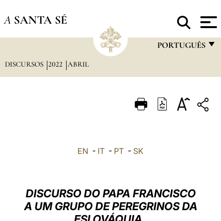
A
SANTA SÉ
PORTUGUÊS
DISCURSOS
2022
ABRIL
FRANÇAIS
ENGLISH
ITALIANO
PORTUGUÊS
ESPAÑOL
EN
-
IT
-
PT
-
SK
DEUTSCH
POLSKI
DISCURSO DO PAPA FRANCISCO
العربيّة
A UM GRUPO DE PEREGRINOS DA
ESLOVÁQUIA
中文