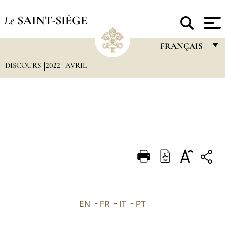
Le
SAINT-SIÈGE
FRANÇAIS
DISCOURS
2022
AVRIL
FRANÇAIS
ENGLISH
ITALIANO
PORTUGUÊS
ESPAÑOL
DEUTSCH
POLSKI
العربيّة
EN
-
FR
-
IT
-
PT
中文