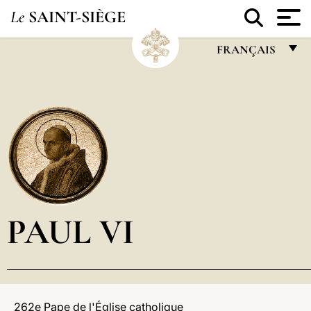
Le
SAINT-SIÈGE
FRANÇAIS
FRANÇAIS
ENGLISH
ITALIANO
PORTUGUÊS
ESPAÑOL
DEUTSCH
PAUL VI
POLSKI
العربيّة
中文
262e Pape de l'Église catholique