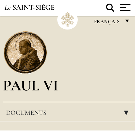
Le
SAINT-SIÈGE
FRANÇAIS
FRANÇAIS
ENGLISH
ITALIANO
PORTUGUÊS
PAUL VI
ESPAÑOL
DEUTSCH
POLSKI
DOCUMENTS
▸
العربيّة
中文