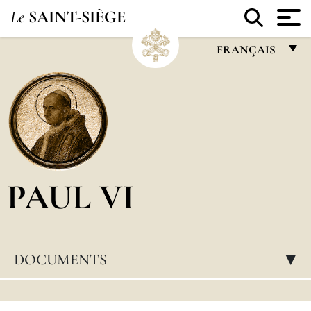
Le
SAINT-SIÈGE
FRANÇAIS
FRANÇAIS
ENGLISH
ITALIANO
PORTUGUÊS
PAUL VI
ESPAÑOL
DEUTSCH
POLSKI
DOCUMENTS
▸
العربيّة
中文