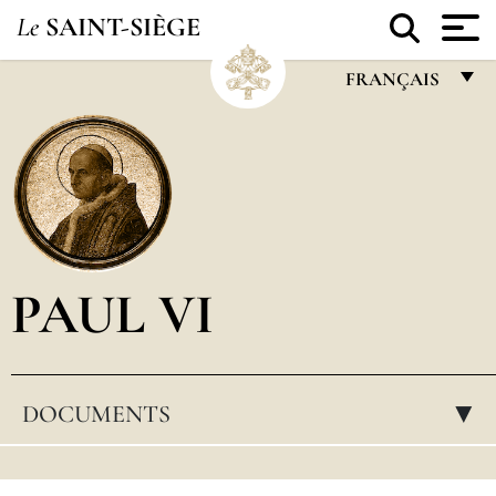
Le
SAINT-SIÈGE
FRANÇAIS
FRANÇAIS
ENGLISH
ITALIANO
PORTUGUÊS
PAUL VI
ESPAÑOL
DEUTSCH
POLSKI
DOCUMENTS
▸
العربيّة
中文