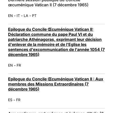
œcuménique Vatican II (7 décembre 1965)
-
-
-
EN
IT
LA
PT
Epilogue du Concile Œcuménique Vatican II:
Déclaration commune du pape Paul VI et du
patriarche Athénagoras, exprimant leur décision
d'enlever de la mémoire et de l'Eglise les
sentences d'excommunication de l'année 1054 (7
décembre 1965)
-
EN
FR
Epilogue du Concile Œcuménique Vatican II : Aux
membres des Missions Extraordinaires (7
décembre 1965)
-
ES
FR