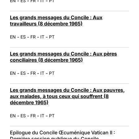
-
-
-
-
EN
ES
FR
IT
PT
Les grands messages du Concile : Aux
travailleurs (8 décembre 1965)
-
-
-
-
EN
ES
FR
IT
PT
Les grands messages du Concile : Aux pères
conciliaires (8 décembre 1965)
-
-
-
-
EN
ES
FR
IT
PT
Les grands messages du Concile : Aux pauvres,
aux malades, à tous ceux qui souffrent (8
décembre 1965)
-
-
-
-
EN
ES
FR
IT
PT
Epilogue du Concile Œcuménique Vatican II :
Dernière session publique du Concile