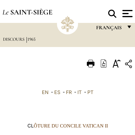
Le
SAINT-SIÈGE
FRANÇAIS
DISCOURS
1965
FRANÇAIS
ENGLISH
ITALIANO
PORTUGUÊS
ESPAÑOL
EN
-
ES
-
FR
-
IT
-
PT
DEUTSCH
POLSKI
العربيّة
CL
ÔTURE DU CONCILE VATICAN II
中文