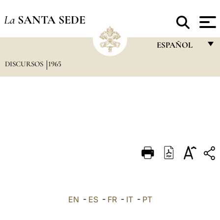
La
SANTA SEDE
ESPAÑOL
DISCURSOS
1965
FRANÇAIS
ENGLISH
ITALIANO
PORTUGUÊS
ESPAÑOL
DEUTSCH
POLSKI
العربيّة
EN
-
ES
-
FR
-
IT
-
PT
中文