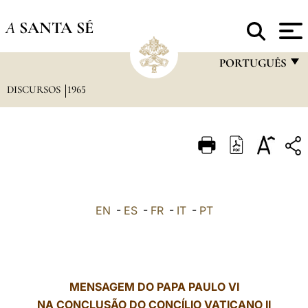
A
SANTA SÉ
PORTUGUÊS
DISCURSOS
1965
FRANÇAIS
ENGLISH
ITALIANO
PORTUGUÊS
ESPAÑOL
EN
-
ES
-
FR
-
IT
-
PT
DEUTSCH
POLSKI
العربيّة
MENSAGEM DO PAPA PAULO VI
NA CONCLUSÃO DO CONCÍLIO VATICANO II
中文