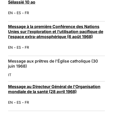
Sélassié 10 ao
-
-
EN
ES
FR
Message à la première Conférence des Nations
Unies sur l’exploration et l’utilisation pacifique de
l’espace extra-atmosphérique (6 août 1968)
-
-
EN
ES
FR
Message aux prêtres de l'Église catholique (30
juin 1968)
IT
Message au Directeur Général de l'Organisation
mondiale de la santé (28 avril 1968)
-
-
EN
ES
FR