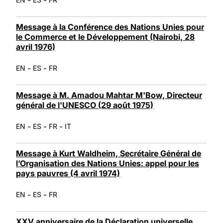
Message à la Conférence des Nations Unies pour
le Commerce et le Développement (Nairobi, 28
avril 1976)
-
-
EN
ES
FR
Message à M. Amadou Mahtar M'Bow, Directeur
général de l'UNESCO (29 août 1975)
-
-
-
EN
ES
FR
IT
Message à Kurt Waldheim, Secrétaire Général de
l’Organisation des Nations Unies: appel pour les
pays pauvres (4 avril 1974)
-
-
EN
ES
FR
XXV anniversaire de la Déclaration universelle