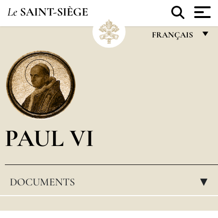
Le
SAINT-SIÈGE
FRANÇAIS
FRANÇAIS
ENGLISH
ITALIANO
PORTUGUÊS
PAUL VI
ESPAÑOL
DEUTSCH
POLSKI
DOCUMENTS
▸
العربيّة
中文