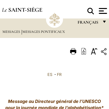
Le
SAINT-SIÈGE
FRANÇAIS
MESSAGES
MESSAGES PONTIFICAUX
FRANÇAIS
ENGLISH
ITALIANO
PORTUGUÊS
ESPAÑOL
ES
-
FR
DEUTSCH
POLSKI
العربيّة
Message au Directeur général de l’UNESCO
pour la journée mondiale de l’alphabétisation*
中文