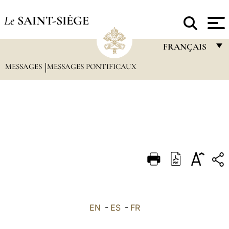
Le
SAINT-SIÈGE
FRANÇAIS
MESSAGES
MESSAGES PONTIFICAUX
FRANÇAIS
ENGLISH
ITALIANO
PORTUGUÊS
ESPAÑOL
DEUTSCH
POLSKI
العربيّة
EN
-
ES
-
FR
中文