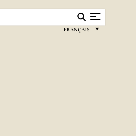
FRANÇAIS
FRANÇAIS
ENGLISH
ITALIANO
PORTUGUÊS
ESPAÑOL
DEUTSCH
POLSKI
العربيّة