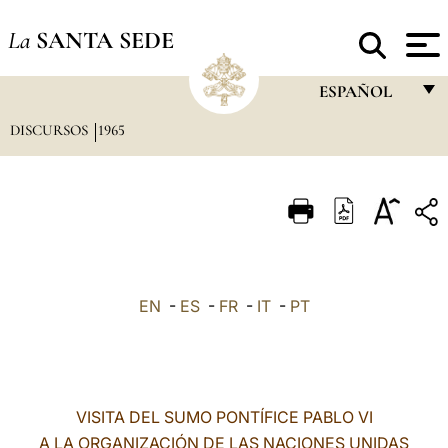
La
SANTA SEDE
ESPAÑOL
DISCURSOS
1965
FRANÇAIS
ENGLISH
ITALIANO
PORTUGUÊS
ESPAÑOL
EN
-
ES
-
FR
-
IT
-
PT
DEUTSCH
POLSKI
العربيّة
VISITA DEL SUMO PONTÍFICE PABLO VI
A LA ORGANIZACIÓN DE LAS NACIONES UNIDAS
中文