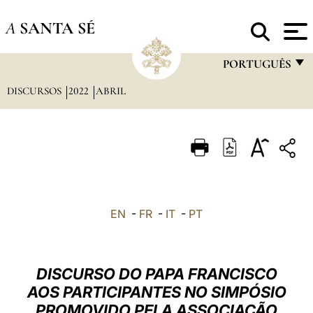
A
SANTA SÉ
PORTUGUÊS
DISCURSOS
2022
ABRIL
FRANÇAIS
ENGLISH
ITALIANO
PORTUGUÊS
ESPAÑOL
EN
-
FR
-
IT
-
PT
DEUTSCH
POLSKI
DISCURSO DO PAPA FRANCISCO
العربيّة
AOS PARTICIPANTES NO SIMPÓSIO
PROMOVIDO PELA ASSOCIAÇÃO
中文