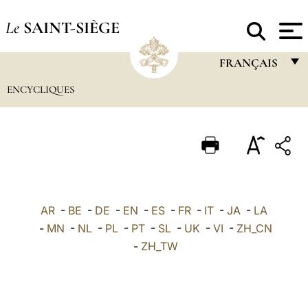
Le
SAINT-SIÈGE
FRANÇAIS
ENCYCLIQUES
FRANÇAIS
ENGLISH
ITALIANO
PORTUGUÊS
ESPAÑOL
AR
-
BE
-
DE
-
EN
-
ES
-
FR
-
IT
-
JA
-
LA
DEUTSCH
-
MN
-
NL
-
PL
-
PT
-
SL
-
UK
-
VI
-
ZH_CN
-
ZH_TW
POLSKI
العربيّة
中文