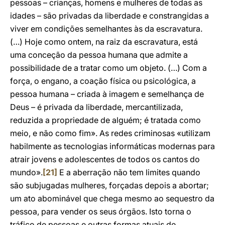
pessoas – crianças, homens e mulheres de todas as
idades – são privadas da liberdade e constrangidas a
viver em condições semelhantes às da escravatura.
(…) Hoje como ontem, na raiz da escravatura, está
uma conceção da pessoa humana que admite a
possibilidade de a tratar como um objeto. (…) Com a
força, o engano, a coação física ou psicológica, a
pessoa humana – criada à imagem e semelhança de
Deus – é privada da liberdade, mercantilizada,
reduzida a propriedade de alguém; é tratada como
meio, e não como fim». As redes criminosas «utilizam
habilmente as tecnologias informáticas modernas para
atrair jovens e adolescentes de todos os cantos do
mundo».
[21]
E a aberração não tem limites quando
são subjugadas mulheres, forçadas depois a abortar;
um ato abominável que chega mesmo ao sequestro da
pessoa, para vender os seus órgãos. Isto torna o
tráfico de pessoas e outras formas atuais de