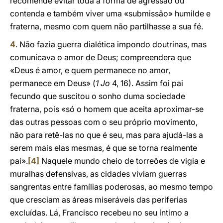
recomende evitar toda a forma de agressão ou
contenda e também viver uma «submissão» humilde e
fraterna, mesmo com quem não partilhasse a sua fé.
4
. Não fazia guerra dialética impondo doutrinas, mas
comunicava o amor de Deus; compreendera que
«Deus é amor, e quem permanece no amor,
permanece em Deus» (
1 Jo
4, 16). Assim foi pai
fecundo que suscitou o sonho duma sociedade
fraterna, pois «só o homem que aceita aproximar-se
das outras pessoas com o seu próprio movimento,
não para retê-las no que é seu, mas para ajudá-las a
serem mais elas mesmas, é que se torna realmente
pai».
[4]
Naquele mundo cheio de torreões de vigia e
muralhas defensivas, as cidades viviam guerras
sangrentas entre famílias poderosas, ao mesmo tempo
que cresciam as áreas miseráveis das periferias
excluídas. Lá, Francisco recebeu no seu íntimo a