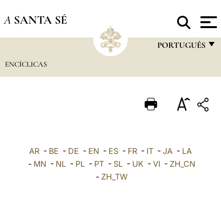
A
SANTA SÉ
PORTUGUÊS
ENCÍCLICAS
FRANÇAIS
ENGLISH
ITALIANO
PORTUGUÊS
ESPAÑOL
AR
-
BE
-
DE
-
EN
-
ES
-
FR
-
IT
-
JA
-
LA
DEUTSCH
-
MN
-
NL
-
PL
-
PT
-
SL
-
UK
-
VI
-
ZH_CN
-
ZH_TW
POLSKI
العربيّة
中文